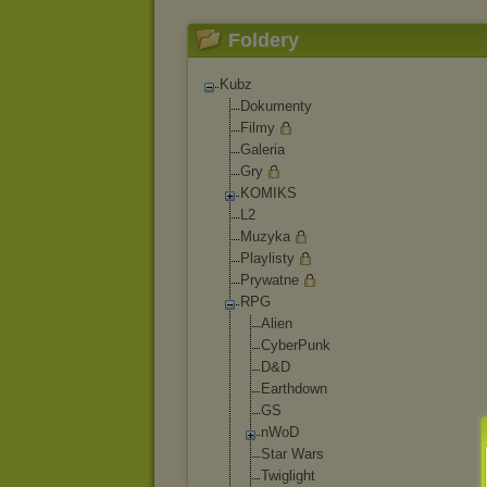
Foldery
Kubz
Dokumenty
Filmy
Galeria
Gry
KOMIKS
L2
Muzyka
Playlisty
Prywatne
RPG
Alien
CyberPunk
D&D
Earthdown
GS
nWoD
Star Wars
Twiglight