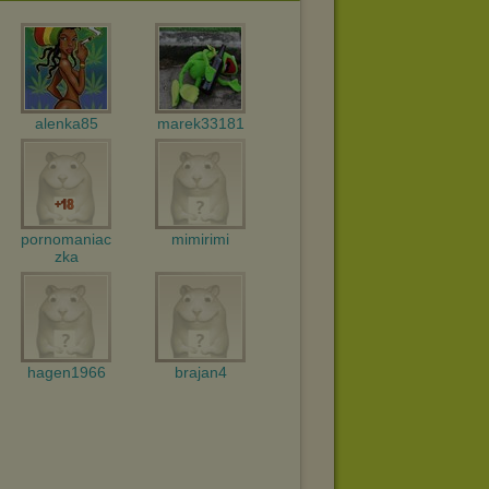
alenka85
marek33181
pornomaniac
mimirimi
zka
hagen1966
brajan4