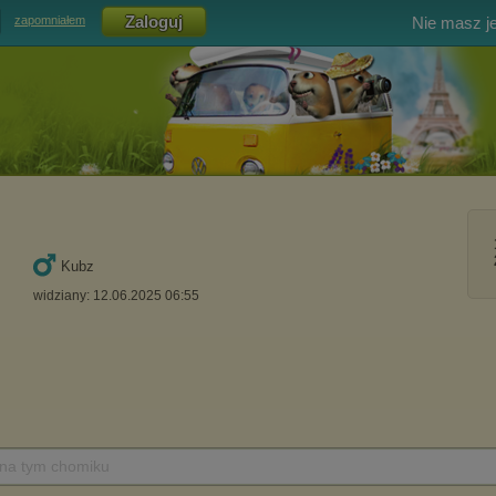
Nie masz j
zapomniałem
Kubz
widziany: 12.06.2025 06:55
 na tym chomiku