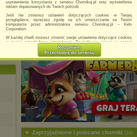
usprawnienia korzystania z serwisu Chomikuj.pl oraz wyświetlenia
reklam dopasowanych do Twoich potrzeb.
Jeśli nie zmienisz ustawień dotyczących cookies w Twojej
przeglądarce, wyrażasz zgodę na ich umieszczanie na Twoim
komputerze przez administratora serwisu Chomikuj.pl – Kelo
Corporation.
W każdej chwili możesz zmienić swoje ustawienia dotyczące cookies
w swojej przeglądarce internetowej. Dowiedz się więcej w naszej
Polityce Prywatności -
http://chomikuj.pl/PolitykaPrywatnosci.aspx
.
Rozumiem
Przechodzę do serwisu
Jednocześnie informujemy że zmiana ustawień przeglądarki może
spowodować ograniczenie korzystania ze strony Chomikuj.pl.
W przypadku braku twojej zgody na akceptację cookies niestety
prosimy o opuszczenie serwisu chomikuj.pl.
Wykorzystanie plików cookies
przez
Zaufanych Partnerów
(dostosowanie reklam do Twoich potrzeb, analiza skuteczności działań
marketingowych).
Wyrażenie sprzeciwu spowoduje, że wyświetlana Ci reklama nie
będzie dopasowana do Twoich preferencji, a będzie to reklama
wyświetlona przypadkowo.
Istnieje możliwość zmiany ustawień przeglądarki internetowej w
sposób uniemożliwiający przechowywanie plików cookies na
urządzeniu końcowym. Można również usunąć pliki cookies,
dokonując odpowiednich zmian w ustawieniach przeglądarki
Zaprzyjaźnione i polecane chomiki
(16)
internetowej.