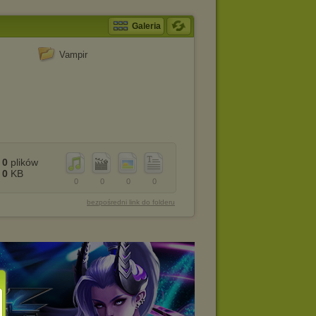
Galeria
Vampir
0
plików
0
KB
0
0
0
0
bezpośredni link do folderu