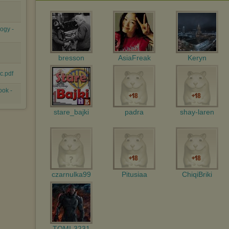
Pełną informację na ten temat znajdziesz pod adresem
http://chomikuj.pl/PolitykaPrywatnosci.aspx
.
ogy -
bresson
AsiaFreak
Keryn
c.pdf
ook -
stare_bajki
padra
shay-laren
czarnulka99
Pitusiaa
ChiqiBriki
TOMI-3231