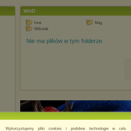
WoD
Inne
Mag
Wilkolak
Nie ma plików w tym folderze
Wykorzystujemy pliki cookies i podobne technologie w celu