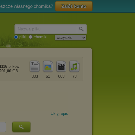
eszcze własnego chomika?
Załóż konto
Nazwa pliku
pliki
chomiki
1116
plików
201,06
GB
303
51
603
73
Ukryj opis