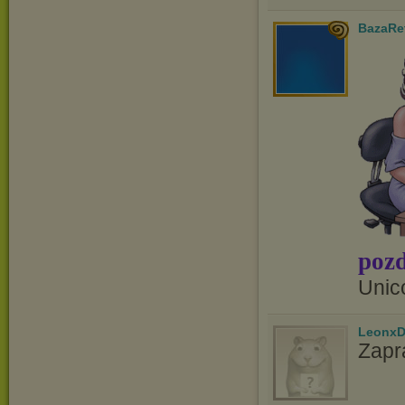
BazaRe
pozd
Unic
LeonxD
Zapr