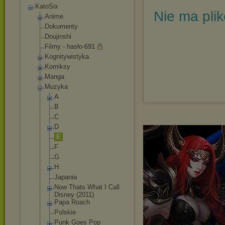
KatoSix
Nie ma pli
Anime
Dokumenty
Doujinshi
Filmy - hasło-691
Kognitywistyka
Komiksy
Manga
Muzyka
A
B
C
D
E
F
G
H
Japania
Now Thats What I Call
Disney (2011)
Papa Roach
Polskie
Punk Goes Pop