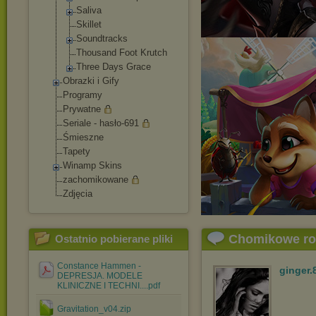
Saliva
Skillet
Soundtracks
Thousand Foot Krutch
Three Days Grace
Obrazki i Gify
Programy
Prywatne
Seriale - hasło-691
Śmieszne
Tapety
Winamp Skins
zachomikowane
Zdjęcia
Chomikowe r
Ostatnio pobierane pliki
Constance Hammen -
ginger.
DEPRESJA. MODELE
KLINICZNE I TECHNI....pdf
Gravitation_v04.zip