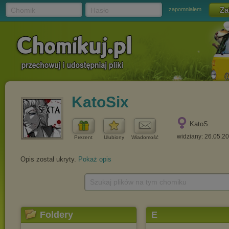
Chomik
Hasło
zapomniałem
KatoSix
KatoS
widziany: 26.05.2
Prezent
Ulubiony
Wiadomość
Opis został ukryty.
Pokaż opis
Szukaj plików na tym chomiku
Foldery
E