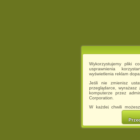
Wykorzystujemy pliki c
usprawnienia korzyst
wyświetlenia reklam dop
Jeśli nie zmienisz ust
przeglądarce, wyrażasz
komputerze przez admin
Corporation.
W każdej chwili możesz
cookies w swojej przeglą
w naszej Pol
Prze
http://chomikuj.pl/Polity
Jednocześnie informuje
może spowodować ogr