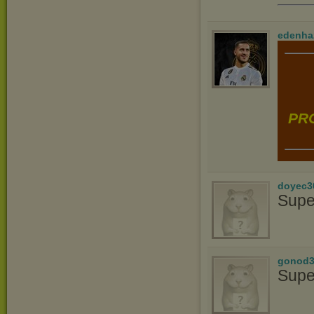
edenha
PRO
doyec3
Supe
gonod3
Supe