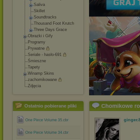
Saliva
Skillet
Soundtracks
Thousand Foot Krutch
Three Days Grace
Obrazki i Gify
Programy
Prywatne
Seriale - hasło-691
Śmieszne
Tapety
Winamp Skins
zachomikowane
Zdjęcia
Chomikowe r
Ostatnio pobierane pliki
ginger.
One Piece Volume 35.cbr
One Piece Volume 34.cbr