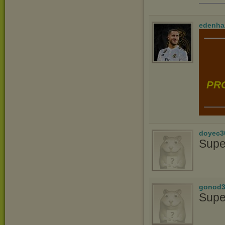
edenha
PRO
doyec3
Supe
gonod3
Supe