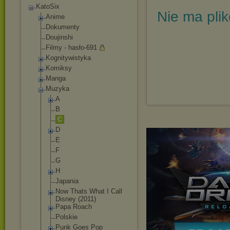
KatoSix
Nie ma pli
Anime
Dokumenty
Doujinshi
Filmy - hasło-691
Kognitywistyka
Komiksy
Manga
Muzyka
A
B
C
D
E
F
G
H
Japania
Now Thats What I Call
Disney (2011)
Papa Roach
Polskie
Punk Goes Pop