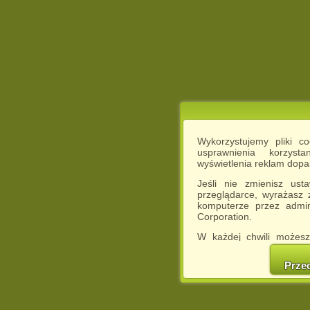
Wykorzystujemy pliki c
usprawnienia korzyst
wyświetlenia reklam dop
Jeśli nie zmienisz ust
przeglądarce, wyrażasz
komputerze przez admin
Corporation.
W każdej chwili możesz
cookies w swojej przeglą
w naszej Pol
Prze
http://chomikuj.pl/Polity
Jednocześnie informuje
może spowodować ogr