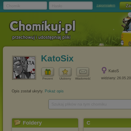
Chomik
Hasło
zapomniałem
KatoSix
KatoS
widziany: 26.05.2
Prezent
Ulubiony
Wiadomość
Opis został ukryty.
Pokaż opis
Szukaj plików na tym chomiku
Foldery
C