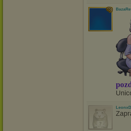
BazaRe
pozd
Unic
LeonxD
Zapr