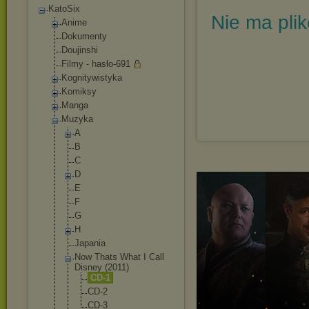
KatoSix
Nie ma pli
Anime
Dokumenty
Doujinshi
Filmy - hasło-691
Kognitywistyka
Komiksy
Manga
Muzyka
A
B
C
D
E
F
G
H
Japania
Now Thats What I Call
Disney (2011)
CD-1
CD-2
CD-3