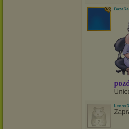
BazaRe
pozd
Unic
LeonxD
Zapr