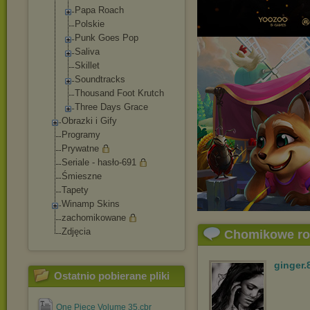
Papa Roach
Polskie
Punk Goes Pop
Saliva
Skillet
Soundtracks
Thousand Foot Krutch
Three Days Grace
Obrazki i Gify
Programy
Prywatne
Seriale - hasło-691
Śmieszne
Tapety
Winamp Skins
zachomikowane
Zdjęcia
Chomikowe r
ginger.
Ostatnio pobierane pliki
One Piece Volume 35.cbr