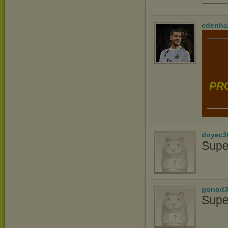
edenha
PRO
doyec3
Supe
gonod3
Supe