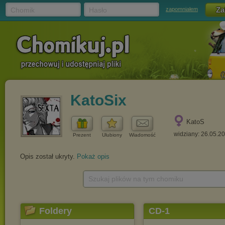
Chomik
Hasło
zapomniałem
KatoSix
KatoS
widziany: 26.05.2
Prezent
Ulubiony
Wiadomość
Opis został ukryty.
Pokaż opis
Szukaj plików na tym chomiku
Foldery
CD-1