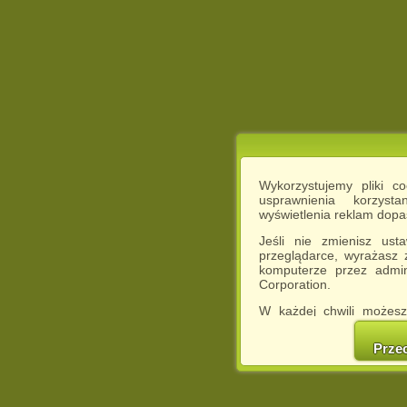
Wykorzystujemy pliki c
usprawnienia korzyst
wyświetlenia reklam dop
Jeśli nie zmienisz ust
przeglądarce, wyrażasz
komputerze przez admin
Corporation.
W każdej chwili możesz
cookies w swojej przeglą
w naszej Pol
Prze
http://chomikuj.pl/Polity
Jednocześnie informuje
może spowodować ogr