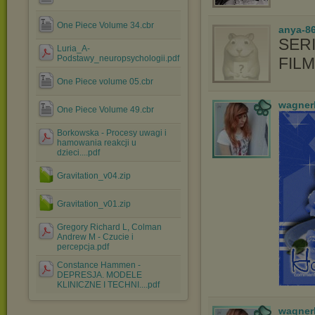
One Piece Volume 34.cbr
anya-86
SERI
Luria_A-
Podstawy_neuropsychologii.pdf
FIL
One Piece volume 05.cbr
wagner
One Piece Volume 49.cbr
Borkowska - Procesy uwagi i
hamowania reakcji u
dzieci....pdf
Gravitation_v04.zip
Gravitation_v01.zip
Gregory Richard L, Colman
Andrew M - Czucie i
percepcja.pdf
Constance Hammen -
DEPRESJA. MODELE
KLINICZNE I TECHNI....pdf
wagner