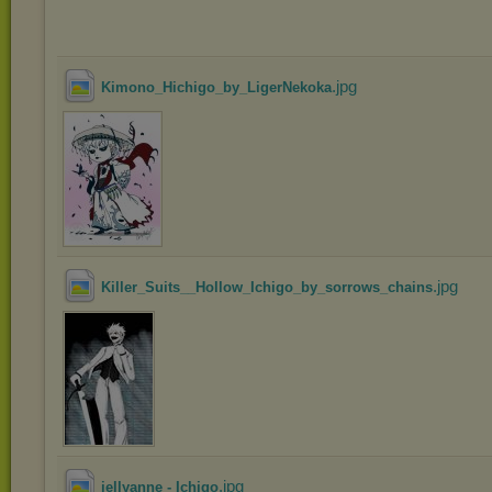
.jpg
Kimono_Hichigo_by_LigerNekoka
.jpg
Killer_Suits__Hollow_Ichigo_by_sorrows_chains
.jpg
jellyanne - Ichigo