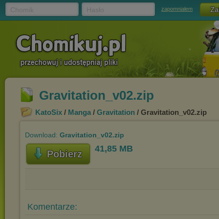
Chomik
Hasło
zapomniałem
Gravitation_v02.zip
KatoSix
/
Manga
/
Gravitation
/ Gravitation_v02.zip
Download:
Gravitation_v02.zip
41,85 MB
Pobierz
Komentarze: