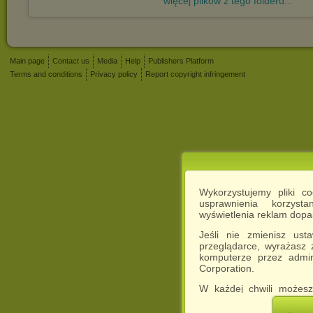
więcej plików z tego folderu...
Main page
Contact us
Media
Help
Publishers Platform
Terms and conditions
Privacy policy
Report copyright infringement
Wykorzystujemy pliki c
usprawnienia korzyst
wyświetlenia reklam dop
Jeśli nie zmienisz ust
przeglądarce, wyrażasz
komputerze przez admin
Corporation.
W każdej chwili możesz
cookies w swojej przeglą
w naszej Pol