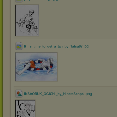
.jpg
It__s_time_to_get_a_tan_by_Tatsu87
.png
IKSAORUK_OGICHI_by_HinataSenpai