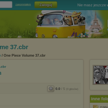
Nie masz jeszcze
zapomniałem
me 37.cbr
e
/ One Piece Volume 37.cbr
.cbr
B
0.0
/
5
(
0
głosów)
Inne fol
[1994