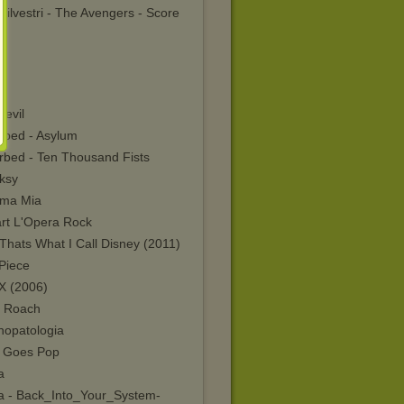
Silvestri - The Avengers - Score
2)
devil
urbed - Asylum
urbed - Ten Thousand Fists
ksy
ma Mia
rt L'Opera Rock
Thats What I Call Disney (2011)
Piece
X (2006)
 Roach
hopatologia
 Goes Pop
a
va - Back_Into_Your_System-