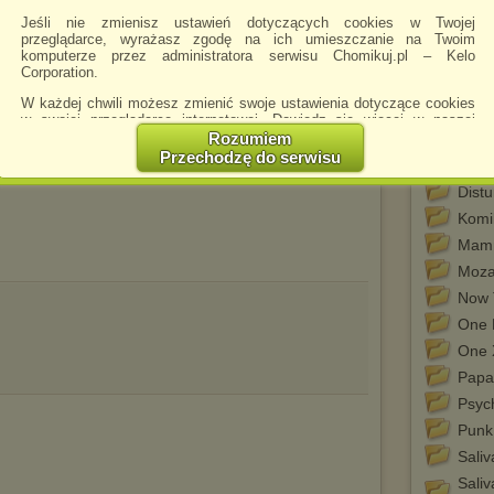
Alan 
Jeśli nie zmienisz ustawień dotyczących cookies w Twojej
(201
przeglądarce, wyrażasz zgodę na ich umieszczanie na Twoim
komputerze przez administratora serwisu Chomikuj.pl – Kelo
CD-1
Corporation.
CD-2
W każdej chwili możesz zmienić swoje ustawienia dotyczące cookies
CD-3
w swojej przeglądarce internetowej. Dowiedz się więcej w naszej
Polityce Prywatności -
http://chomikuj.pl/PolitykaPrywatnosci.aspx
.
Rozumiem
Dare
Przechodzę do serwisu
Dist
Jednocześnie informujemy że zmiana ustawień przeglądarki może
spowodować ograniczenie korzystania ze strony Chomikuj.pl.
Dist
W przypadku braku twojej zgody na akceptację cookies niestety
Komi
prosimy o opuszczenie serwisu chomikuj.pl.
Mam
Wykorzystanie plików cookies
przez
Zaufanych Partnerów
Moza
(dostosowanie reklam do Twoich potrzeb, analiza skuteczności działań
marketingowych).
Now 
One 
Wyrażenie sprzeciwu spowoduje, że wyświetlana Ci reklama nie
będzie dopasowana do Twoich preferencji, a będzie to reklama
One 
wyświetlona przypadkowo.
Papa
Istnieje możliwość zmiany ustawień przeglądarki internetowej w
Psyc
sposób uniemożliwiający przechowywanie plików cookies na
urządzeniu końcowym. Można również usunąć pliki cookies,
Punk
dokonując odpowiednich zmian w ustawieniach przeglądarki
internetowej.
Saliv
Sali
Pełną informację na ten temat znajdziesz pod adresem