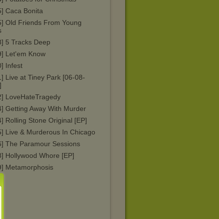
5] Caca Bonita
5] Old Friends From Young
s
8] 5 Tracks Deep
9] Let'em Know
] Infest
] Live at Tiney Park [06-08-
]
2] LoveHateTragedy
4] Getting Away With Murder
] Rolling Stone Original [EP]
5] Live & Murderous In Chicago
6] The Paramour Sessions
8] Hollywood Whore [EP]
9] Metamorphosis