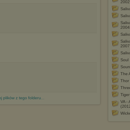
2002
http://chomikuj.pl/PolitykaPrywatnosci.aspx
.
Saliv
Sali
Saliv
2004
Saliv
Sali
2007
Sali
Soul 
Soun
The 
Thor
Thre
Tige
j plików z tego folderu...
VA -
(201
Wick