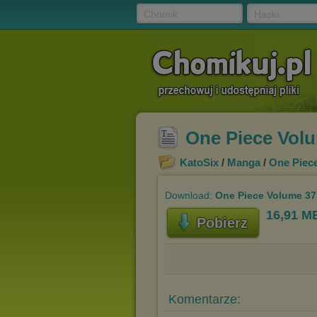
Chomik
Hasło
One Piece Volu
KatoSix
/
Manga
/
One Piec
Download:
One Piece Volume 37
16,91 M
Pobierz
Komentarze: