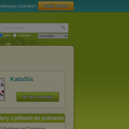
 własnego chomika?
Załóż konto
Nazwa pliku
pliki
chomiki
KatoSix
Idź do chomika
dery z plikami do pobrania
] Potatoes for Christmas