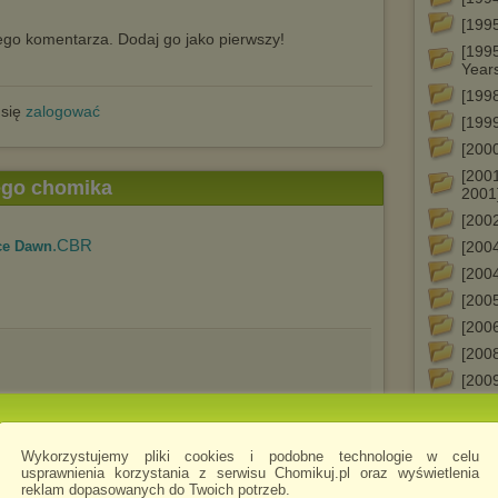
[199
go komentarza. Dodaj go jako pierwszy!
[199
Year
[199
 się
zalogować
[199
[2000
[2001
tego chomika
2001
[200
.CBR
ce Dawn
[200
[2004
[200
[200
[200
[200
1
2
Wykorzystujemy pliki cookies i podobne technologie w celu
3
usprawnienia korzystania z serwisu Chomikuj.pl oraz wyświetlenia
4
reklam dopasowanych do Twoich potrzeb.