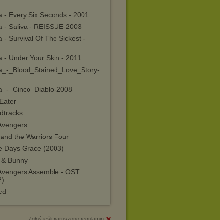
a - Every Six Seconds - 2001
va - Saliva - REISSUE-2003
a - Survival Of The Sickest -
a - Under Your Skin - 2011
va_-_Blood_Stained_Love_Story-
va_-_Cinco_Diablo-2008
Eater
dtracks
Avengers
 and the Warriors Four
e Days Grace (2003)
r & Bunny
 Avengers Assemble - OST
2)
ed
Zgłoś jeśli naruszono regulamin