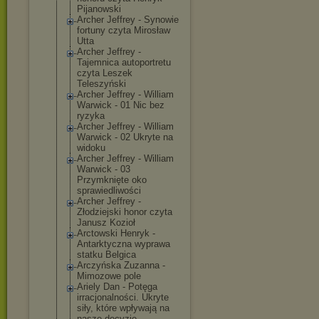
Pijanowski
Archer Jeffrey - Synowie
fortuny czyta Mirosław
Utta
Archer Jeffrey -
Tajemnica autoportretu
czyta Leszek
Teleszyński
Archer Jeffrey - William
Warwick - 01 Nic bez
ryzyka
Archer Jeffrey - William
Warwick - 02 Ukryte na
widoku
Archer Jeffrey - William
Warwick - 03
Przymknięte oko
sprawiedliwośc
i
Archer Jeffrey -
Złodziejski honor czyta
Janusz Kozioł
Arctowski Henryk -
Antarktyczna wyprawa
statku Belgica
Arczyńska Zuzanna -
Mimozowe pole
Ariely Dan - Potęga
irracjonalnośc
i. Ukryte
siły, które wpływają na
nasze decyzje