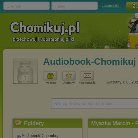
Chomik
Hasło
zapomniałem
Audiobook-Chomikuj
widziany: 8.03.20
Prezent
Ulubiony
Wiadomość
Szukaj plików na tym chomiku
Foldery
Myszka Marcin -
Audiobook-Chomikuj