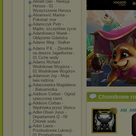
Abnett Dan - Herezja
Horusa - 01
Wywyższenie Horusa
Abramović Marina -
Pokonać mur
Adamczyk Piotr -
Mądre, szczęśliwe życie
Adamkowicz Marek -
Oblężenie Gdańska
Adams Meg - Stalker
Adams P.K. - Zbrodnie
na dworze Jagiellonów -
01 Ciche wody
Adams Richard -
Wodnikowe Wzgórze -
01 Wodnikowe Wzgórze
Adamson Joy - Moja
lwia rodzina
Adaszewska Magdalena
- Balsamistka
Addison Corban - Ogród
Chomikowe r
spieczonej ziemi
Addison Corban -
Wędrówka przez Słońce
AM_AM
Adler-Olsen Jussi -
Departament Q - 09
Chlorek sodu
Adori Laura -
Przebudzenie Lukrecji -
01 Przebudzenie