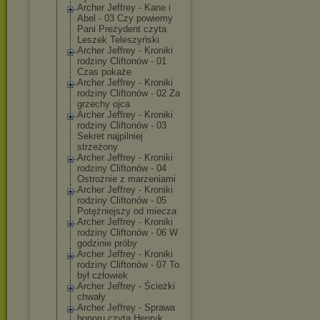
Archer Jeffrey - Kane i
Abel - 03 Czy powiemy
Pani Prezydent czyta
Leszek Teleszyński
Archer Jeffrey - Kroniki
rodziny Cliftonów - 01
Czas pokaże
Archer Jeffrey - Kroniki
rodziny Cliftonów - 02 Za
grzechy ojca
Archer Jeffrey - Kroniki
rodziny Cliftonów - 03
Sekret najpilniej
strzeżony
Archer Jeffrey - Kroniki
rodziny Cliftonów - 04
Ostrożnie z marzeniami
Archer Jeffrey - Kroniki
rodziny Cliftonów - 05
Potężniejszy od miecza
Archer Jeffrey - Kroniki
rodziny Cliftonów - 06 W
godzinie próby
Archer Jeffrey - Kroniki
rodziny Cliftonów - 07 To
był człowiek
Archer Jeffrey - Ścieżki
chwały
Archer Jeffrey - Sprawa
honoru czyta Henryk