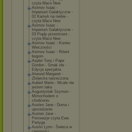
czyta Maco New
Asimov Isaac -
Imperium Galaktyczne -
02 Kamyk na niebie -
czyta Maco New
Asimov Isaac -
Imperium Galaktyczne -
03 Prądy przestrzeni -
czyta Maco New
Asimov Isaac - Koniec
Wieczności
Asimov Isaac - Równi
bogom
Aspler Tony i Pape
Gordon - Smak zła -
Edycja specjalna
Atwood Margaret -
Zbójecka narzeczona
Aubert Marie - Wcale nie
jestem taka
Augustyniak Szymon -
Mimochodem o
chodzeniu
Austen Jane - Duma i
uprzedzenie
Austen Jane -
Perswazje czyta Ewa
Partyga
Austin Lynn - Świeca w
ciemności