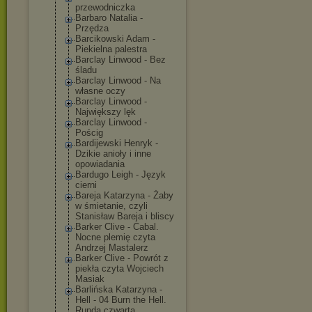
przewodniczka
Barbaro Natalia -
Przędza
Barcikowski Adam -
Piekielna palestra
Barclay Linwood - Bez
śladu
Barclay Linwood - Na
własne oczy
Barclay Linwood -
Największy lęk
Barclay Linwood -
Pościg
Bardijewski Henryk -
Dzikie anioły i inne
opowiadania
Bardugo Leigh - Język
cierni
Bareja Katarzyna - Żaby
w śmietanie, czyli
Stanisław Bareja i bliscy
Barker Clive - Cabal.
Nocne plemię czyta
Andrzej Mastalerz
Barker Clive - Powrót z
piekła czyta Wojciech
Masiak
Barlińska Katarzyna -
Hell - 04 Burn the Hell.
Runda czwarta