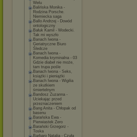
Welu
Balińska Monika -
Rodzina Porsche.
Niemiecka saga
Ballo Andrzej - Dowód
ontologiczny
Bałuk Kamil - Wodecki.
Tak mi wyszło
Banach Iwona -
Geriatryczne Biuro
Śledcze
Banach Iwona -
Komedia kryminalna - 03
Gdzie diabeł nie może,
tam trupa pośle
Banach Iwona - Seks,
książki i pieniążki
Banach Iwona - Wigilia
ze skutkiem
śmiertelnym
Bandosz Zuzanna -
Uciekając przed
przeznaczeniem
Bang Anita - Chłopak od
basenu
Barańska Ewa -
Pierwiastek Zero
Barański Grzegorz -
Toska
Barbaro Natalia - Czuła