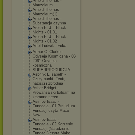
Arnold Thomas -
Mauzoleum
Arnold Thomas -
Mauzoleum(1)
Arnold Thomas -
Substancja czynna
Arosh E. J. - Black
Nights - 01.01
Arosh E. J. - Black
Nights - 01.02
Artel Ludwik - Foka
Arthur C. Clarke -
Odyseja Kosmiczna - 03
2061 Odyseja
kosmiczna
SUPERPRODUKCJA
Asbrink Elisabeth -
Czuły punkt. Teatr,
naziści i zbrodnia
Asher Bridget -
Prowansalski balsam na
złamane serca
Asimov Isaac -
Fundacja - 01 Preludium
Fundacji czyta Maco
New
Asimov Isaac -
Fundacja - 02 Korzenie
Fundacji (Narodzenie
Fundacji) czyta Mako