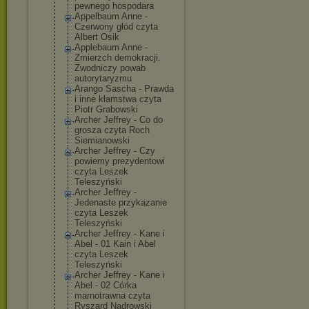
pewnego hospodara
Appelbaum Anne -
Czerwony głód czyta
Albert Osik
Applebaum Anne -
Zmierzch demokracji.
Zwodniczy powab
autorytaryzmu
Arango Sascha - Prawda
i inne kłamstwa czyta
Piotr Grabowski
Archer Jeffrey - Co do
grosza czyta Roch
Siemianowski
Archer Jeffrey - Czy
powiemy prezydentowi
czyta Leszek
Teleszyński
Archer Jeffrey -
Jedenaste przykazanie
czyta Leszek
Teleszyński
Archer Jeffrey - Kane i
Abel - 01 Kain i Abel
czyta Leszek
Teleszyński
Archer Jeffrey - Kane i
Abel - 02 Córka
marnotrawna czyta
Ryszard Nadrowski