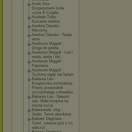
Avdic Asa -
Eksperyment Isola
czyta K.Czapla
Avoledo Tullio -
Korzenie niebios
Awolusi Danuta -
Macochy
Awolusi Danuta - Twoja
wina
Axelsson Majgull -
Droga do piekła
Axelsson Majgull - Lód i
woda, woda i lód
Axelsson Majgull -
Pępowina
Axelsson Majgull -
Ta,którą nigdy nie byłam
Babauta Leo -
Książeczka minimalisty.
Prosty przewodnik
szczęśliwego człowieka
Babauta Leo - Nawyki
zen. Mała książka na
resztę życia
Baberowski Jörg -
Stalin. Terror absolutny
Babiarz Dagmara -
Tybet, zawsze jest o co
walczyć
Babiarz Dagmara -