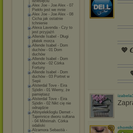
dziesięciu
Alex Joe - Joe Alex - 07
Piekło jest we mnie
Alex Joe - Joe Alex - 08
Cicha jak ostatnie
tchnienie
Alexa Lavenda - Czy to
jest przyjaźń
Allende Isabel - Długi
płatek morza
Allende Isabel - Dom
💖 𝑮
duchów - 01 Dom
duchów
Allende Isabel - Dom
duchów - 02 Córka
Fortuny

Allende Isabel - Dom
duchów - 03 Portret w
Sepii
Alsterdal Tove - Eira
Sjödin - 01 Wiemy, że
pamiętasz
izabela
Alsterdal Tove - Eira
Zapr
Sjödin - 02 Nikt cię nie
odnajdzie
Altinyelekliog
lu Demet -
Tajemnice dworu sułtana
- 04 Mihrimah. Córka
odaliski
chomik
Alzamora Sebastià -