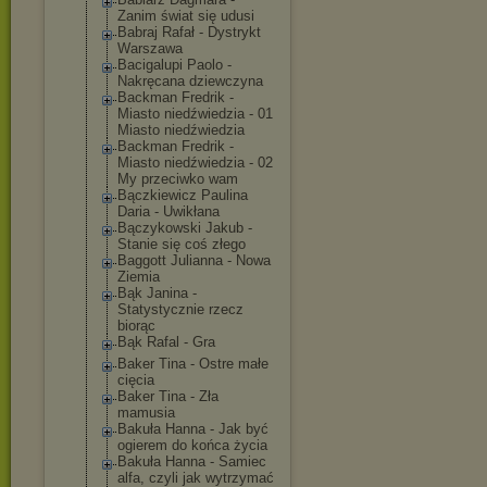
Zanim świat się udusi
Babraj Rafał - Dystrykt
Warszawa
Bacigalupi Paolo -
Nakręcana dziewczyna
Backman Fredrik -
Miasto niedźwiedzia - 01
Miasto niedźwiedzia
Backman Fredrik -
Miasto niedźwiedzia - 02
My przeciwko wam
Bączkiewicz Paulina
Daria - Uwikłana
Bączykowski Jakub -
Stanie się coś złego
Baggott Julianna - Nowa
Ziemia
Bąk Janina -
Statystycznie rzecz
biorąc
Bąk Rafal - Gra
Baker Tina - Ostre małe
cięcia
Baker Tina - Zła
mamusia
Bakuła Hanna - Jak być
ogierem do końca życia
Bakuła Hanna - Samiec
alfa, czyli jak wytrzymać