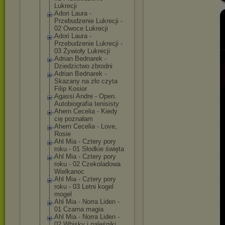
Lukrecji
Adori Laura -
Przebudzenie Lukrecji -
02 Owoce Lukrecji
Adori Laura -
Przebudzenie Lukrecji -
03 Żywioły Lukrecji
Adrian Bednarek -
Dziedzictwo zbrodni
Adrian Bednarek -
Skazany na zło czyta
Filip Kosior
Agassi Andre - Open.
Autobiografia tenisisty
Ahern Cecelia - Kiedy
cię poznałam
Ahern Cecelia - Love,
Rosie
Ahl Mia - Cztery pory
roku - 01 Słodkie święta
Ahl Mia - Cztery pory
roku - 02 Czekoladowa
Wielkanoc
Ahl Mia - Cztery pory
roku - 03 Letni kogel
mogel
Ahl Mia - Norra Liden -
01 Czarna magia
Ahl Mia - Norra Liden -
02 Whisky i naleśniki