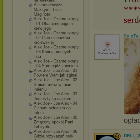
na weekend
Aleksandrowicz
***
Maksym - Linia
Maginota
serd
Alex Joe - Czarne okręty
- 01 Ofiarujmy bogom
krew jego
Alex Joe - Czarne okręty
SoloTe
- 02 Cień nienawiści
królewskiej
Alex Joe - Czarne okręty
- 03 Kraina umarłych
liści
Alex Joe - Czarne okręty
- 04 Sam bądź księciem
Alex Joe - Joe Alex - 01
Powiem Wam jak zginął
Alex Joe - Joe Alex - 02
Śmierć mówi w moim
imieniu
Alex Joe - Joe Alex - 03
Jesteś tylko diabłem
Alex Joe - Joe Alex - 04
Cichym ścigałam go
lotem
Alex Joe - Joe Alex - 05
ogla
Zmącony spokój Pani
Labiryntu
Alex Joe - Joe Alex - 06
DELL_2
Gdzie przykazań brak