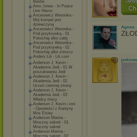
Bestie
Amo Jones - In Peace
Lies Havoc
Ancerowicz Weronika -
Mój kumpel jest
dziewczyną
Agnes_
Ancerowicz Weronika -
ZŁOD
Pod przykrywką - 01
Pokochaj albo zabij
Ancerowicz Weronika -
Pod przykrywką - 02
Pokochaj albo zniszcz
Anders Lili - Lili.com
jarkom
Anderson J. Kevin -
Akademia Jedi - 01 W
poszukiwaniu Jedi
Anderson J. Kevin -
Akademia Jedi - 02
Uczeń ciemnej strony
Anderson J. Kevin -
Akademia Jedi - 03
Władcy mocy
Anderson J. Kevin i inni
- Opowieści z Kantyny
Mos Eisley
Anderson Marina -
Mroczny sekret - 01
Mroczny sekret
Anderson Marina -
Mroczny sekret - 02