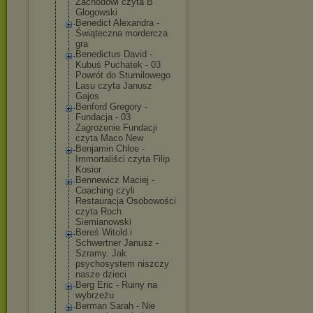
Zachodowi czyta B
Glogowski
Benedict Alexandra -
Świąteczna mordercza
gra
Benedictus David -
Kubuś Puchatek - 03
Powrót do Stumilowego
Lasu czyta Janusz
Gajos
Benford Gregory -
Fundacja - 03
Zagrożenie Fundacji
czyta Maco New
Benjamin Chloe -
Immortaliści czyta Filip
Kosior
Bennewicz Maciej -
Coaching czyli
Restauracja Osobowości
czyta Roch
Siemianowski
Bereś Witold i
Schwertner Janusz -
Szramy. Jak
psychosystem niszczy
nasze dzieci
Berg Eric - Ruiny na
wybrzeżu
Berman Sarah - Nie