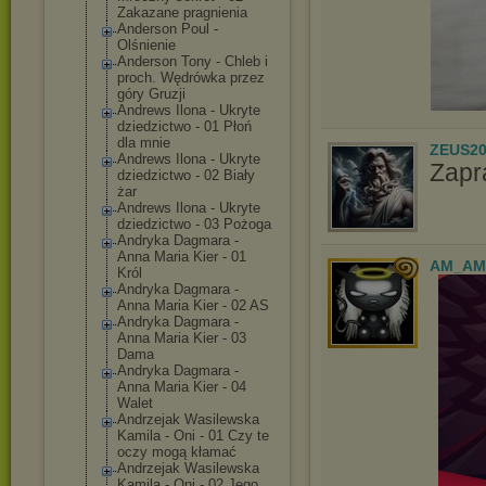
Zakazane pragnienia
Anderson Poul -
Olśnienie
Anderson Tony - Chleb i
proch. Wędrówka przez
góry Gruzji
Andrews Ilona - Ukryte
dziedzictwo - 01 Płoń
dla mnie
ZEUS20
Andrews Ilona - Ukryte
Zapr
dziedzictwo - 02 Biały
żar
Andrews Ilona - Ukryte
dziedzictwo - 03 Pożoga
Andryka Dagmara -
Anna Maria Kier - 01
AM_AM
Król
Andryka Dagmara -
Anna Maria Kier - 02 AS
Andryka Dagmara -
Anna Maria Kier - 03
Dama
Andryka Dagmara -
Anna Maria Kier - 04
Walet
Andrzejak Wasilewska
Kamila - Oni - 01 Czy te
oczy mogą kłamać
Andrzejak Wasilewska
Kamila - Oni - 02 Jego