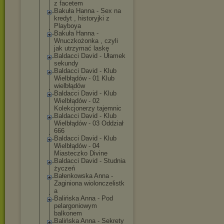
z facetem
Bakuła Hanna - Sex na
kredyt , historyjki z
Playboya
Bakuła Hanna -
Wnuczkożonka , czyli
jak utrzymać laskę
Baldacci David - Ułamek
sekundy
Baldacci David - Klub
Wielbłądów - 01 Klub
wielbłądów
Baldacci David - Klub
Wielbłądów - 02
Kolekcjonerzy tajemnic
Baldacci David - Klub
Wielbłądów - 03 Oddział
666
Baldacci David - Klub
Wielbłądów - 04
Miasteczko Divine
Baldacci David - Studnia
życzeń
Bałenkowska Anna -
Zaginiona wiolonczelistk
a
Balińska Anna - Pod
pelargoniowym
balkonem
Balińska Anna - Sekrety