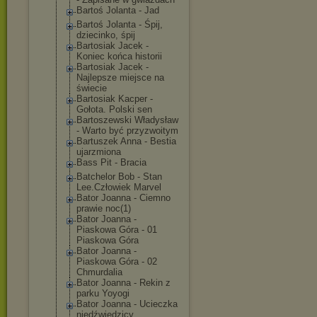
Bartoś Jolanta - Jad
Bartoś Jolanta - Śpij,
dziecinko, śpij
Bartosiak Jacek -
Koniec końca historii
Bartosiak Jacek -
Najlepsze miejsce na
świecie
Bartosiak Kacper -
Gołota. Polski sen
Bartoszewski Władysław
- Warto być przyzwoitym
Bartuszek Anna - Bestia
ujarzmiona
Bass Pit - Bracia
Batchelor Bob - Stan
Lee.Człowiek Marvel
Bator Joanna - Ciemno
prawie noc(1)
Bator Joanna -
Piaskowa Góra - 01
Piaskowa Góra
Bator Joanna -
Piaskowa Góra - 02
Chmurdalia
Bator Joanna - Rekin z
parku Yoyogi
Bator Joanna - Ucieczka
niedźwiedzicy