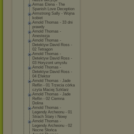
Armas Elena - The
Spanish Love Deception
Armstrong Sally - Wojna
kobiet
Arnold Thomas - 33 dni
prawdy
Arnold Thomas -
Anestezja
Arnold Thomas -
Detektyw David Ross -
02 Tetragon
Arnold Thomas -
Detektyw David Ross -
03 Horyzont umysłu
Arnold Thomas -
Detektyw David Ross -
04 Efektor
Arnold Thomas - Jade
Reflin - 01 Trzecia córka
czyta Maciej Szklarz
Arnold Thomas - Jade
Reflin - 02 Ciemna
Dolina
Arnold Thomas -
Legendy Archeonu - 01
Strach Stary i Nowy
Arnold Thomas -
Legendy Archeonu - 02
Nocne Słońca