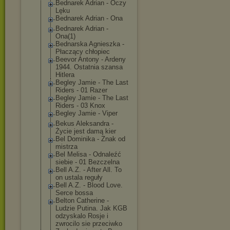
Bednarek Adrian - Oczy
Lęku
Bednarek Adrian - Ona
Bednarek Adrian -
Ona(1)
Bednarska Agnieszka -
Płaczący chłopiec
Beevor Antony - Ardeny
1944. Ostatnia szansa
Hitlera
Begley Jamie - The Last
Riders - 01 Razer
Begley Jamie - The Last
Riders - 03 Knox
Begley Jamie - Viper
Bekus Aleksandra -
Życie jest damą kier
Bel Dominika - Znak od
mistrza
Bel Melisa - Odnaleźć
siebie - 01 Bezczelna
Bell A.Z. - After All. To
on ustala reguły
Bell A.Z. - Blood Love.
Serce bossa
Belton Catherine -
Ludzie Putina. Jak KGB
odzyskalo Rosje i
zwrocilo sie przeciwko