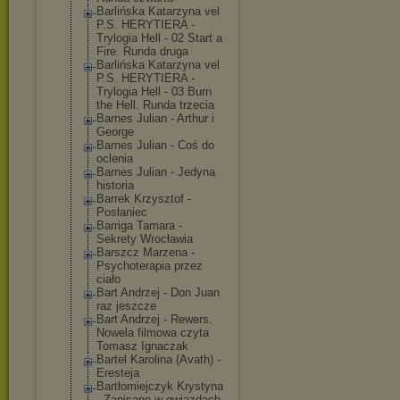
Barlińska Katarzyna vel
P.S. HERYTIERA -
Trylogia Hell - 02 Start a
Fire. Runda druga
Barlińska Katarzyna vel
P.S. HERYTIERA -
Trylogia Hell - 03 Burn
the Hell. Runda trzecia
Barnes Julian - Arthur i
George
Barnes Julian - Coś do
oclenia
Barnes Julian - Jedyna
historia
Barrek Krzysztof -
Posłaniec
Barriga Tamara -
Sekrety Wrocławia
Barszcz Marzena -
Psychoterapia przez
ciało
Bart Andrzej - Don Juan
raz jeszcze
Bart Andrzej - Rewers.
Nowela filmowa czyta
Tomasz Ignaczak
Bartel Karolina (Avath) -
Eresteja
Bartłomiejczyk Krystyna
- Zapisane w gwiazdach