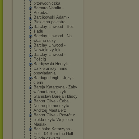
przewodniczka
Barbaro Natalia -
Przędza
Barcikowski Adam -
Piekielna palestra
Barclay Linwood - Bez
śladu
Barclay Linwood - Na
własne oczy
Barclay Linwood -
Największy lęk
Barclay Linwood -
Pościg
Bardijewski Henryk -
Dzikie anioły i inne
opowiadania
Bardugo Leigh - Język
cierni
Bareja Katarzyna - Żaby
w śmietanie, czyli
Stanisław Bareja i bliscy
Barker Clive - Cabal.
Nocne plemię czyta
Andrzej Mastalerz
Barker Clive - Powrót z
piekła czyta Wojciech
Masiak
Barlińska Katarzyna -
Hell - 04 Burn the Hell.
Runda czwarta