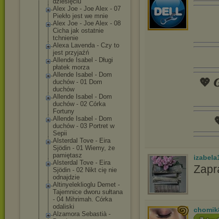
dziesięciu
Alex Joe - Joe Alex - 07
Piekło jest we mnie
Alex Joe - Joe Alex - 08
Cicha jak ostatnie
tchnienie
Alexa Lavenda - Czy to
jest przyjaźń
Allende Isabel - Długi
płatek morza
Allende Isabel - Dom
💖 𝑮
duchów - 01 Dom
duchów
Allende Isabel - Dom
duchów - 02 Córka
Fortuny

Allende Isabel - Dom
duchów - 03 Portret w
Sepii
Alsterdal Tove - Eira
Sjödin - 01 Wiemy, że
pamiętasz
izabela
Alsterdal Tove - Eira
Zapr
Sjödin - 02 Nikt cię nie
odnajdzie
Altinyelekliog
lu Demet -
Tajemnice dworu sułtana
- 04 Mihrimah. Córka
odaliski
chomik
Alzamora Sebastià -