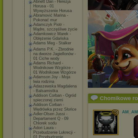
Abnett Dan - Herezja
Horusa - 01
Wywyższenie Horusa
Abramović Marina -
Pokonać mur
Adamczyk Piotr -
Mądre, szczęśliwe życie
Adamkowicz Marek -
Oblężenie Gdańska
Adams Meg - Stalker
Adams P.K. - Zbrodnie
na dworze Jagiellonów -
01 Ciche wody
Adams Richard -
Wodnikowe Wzgórze -
01 Wodnikowe Wzgórze
Adamson Joy - Moja
lwia rodzina
Adaszewska Magdalena
- Balsamistka
Addison Corban - Ogród
Chomikowe r
spieczonej ziemi
Addison Corban -
Wędrówka przez Słońce
AM_AM
Adler-Olsen Jussi -
Departament Q - 09
Chlorek sodu
Adori Laura -
Przebudzenie Lukrecji -
01 Przebudzenie