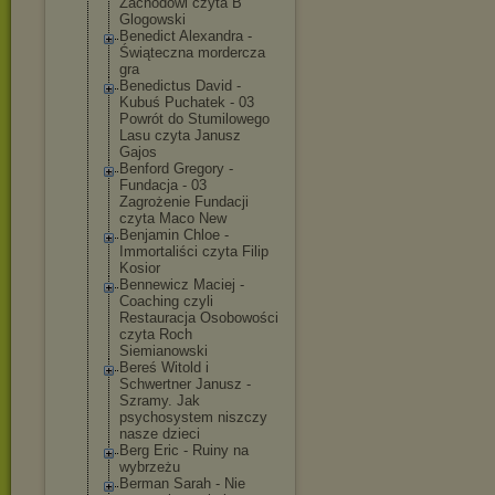
Zachodowi czyta B
Glogowski
Benedict Alexandra -
Świąteczna mordercza
gra
Benedictus David -
Kubuś Puchatek - 03
Powrót do Stumilowego
Lasu czyta Janusz
Gajos
Benford Gregory -
Fundacja - 03
Zagrożenie Fundacji
czyta Maco New
Benjamin Chloe -
Immortaliści czyta Filip
Kosior
Bennewicz Maciej -
Coaching czyli
Restauracja Osobowości
czyta Roch
Siemianowski
Bereś Witold i
Schwertner Janusz -
Szramy. Jak
psychosystem niszczy
nasze dzieci
Berg Eric - Ruiny na
wybrzeżu
Berman Sarah - Nie