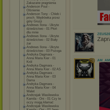
Zakazane pragnienia
Anderson Poul -
Olśnienie
Anderson Tony - Chleb i
proch. Wędrówka przez
góry Gruzji
Andrews Ilona - Ukryte
dziedzictwo - 01 Płoń
dla mnie
ZEUS20
Andrews Ilona - Ukryte
Zapr
dziedzictwo - 02 Biały
żar
Andrews Ilona - Ukryte
dziedzictwo - 03 Pożoga
Andryka Dagmara -
Anna Maria Kier - 01
AM_AM
Król
Andryka Dagmara -
Anna Maria Kier - 02 AS
Andryka Dagmara -
Anna Maria Kier - 03
Dama
Andryka Dagmara -
Anna Maria Kier - 04
Walet
Andrzejak Wasilewska
Kamila - Oni - 01 Czy te
oczy mogą kłamać
Andrzejak Wasilewska
Kamila - Oni - 02 Jego