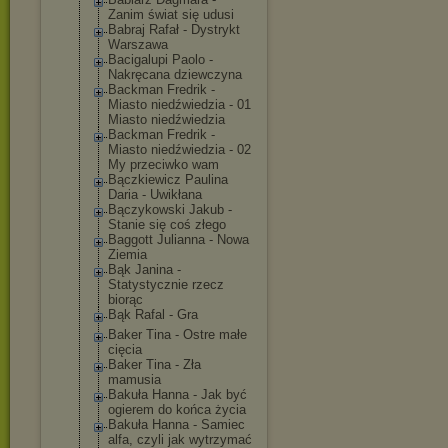
Zanim świat się udusi
Babraj Rafał - Dystrykt
Warszawa
Bacigalupi Paolo -
Nakręcana dziewczyna
Backman Fredrik -
Miasto niedźwiedzia - 01
Miasto niedźwiedzia
Backman Fredrik -
Miasto niedźwiedzia - 02
My przeciwko wam
Bączkiewicz Paulina
Daria - Uwikłana
Bączykowski Jakub -
Stanie się coś złego
Baggott Julianna - Nowa
Ziemia
Bąk Janina -
Statystycznie rzecz
biorąc
Bąk Rafal - Gra
Baker Tina - Ostre małe
cięcia
Baker Tina - Zła
mamusia
Bakuła Hanna - Jak być
ogierem do końca życia
Bakuła Hanna - Samiec
alfa, czyli jak wytrzymać