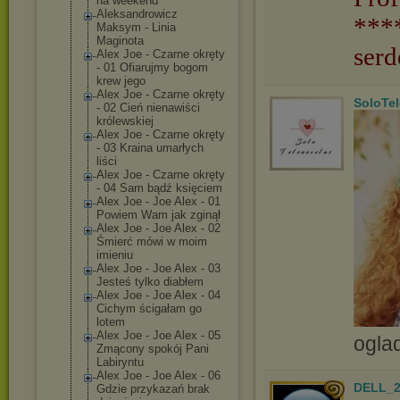
na weekend
Aleksandrowicz
***
Maksym - Linia
Maginota
serd
Alex Joe - Czarne okręty
- 01 Ofiarujmy bogom
krew jego
Alex Joe - Czarne okręty
SoloTe
- 02 Cień nienawiści
królewskiej
Alex Joe - Czarne okręty
- 03 Kraina umarłych
liści
Alex Joe - Czarne okręty
- 04 Sam bądź księciem
Alex Joe - Joe Alex - 01
Powiem Wam jak zginął
Alex Joe - Joe Alex - 02
Śmierć mówi w moim
imieniu
Alex Joe - Joe Alex - 03
Jesteś tylko diabłem
Alex Joe - Joe Alex - 04
Cichym ścigałam go
lotem
Alex Joe - Joe Alex - 05
ogla
Zmącony spokój Pani
Labiryntu
Alex Joe - Joe Alex - 06
DELL_2
Gdzie przykazań brak