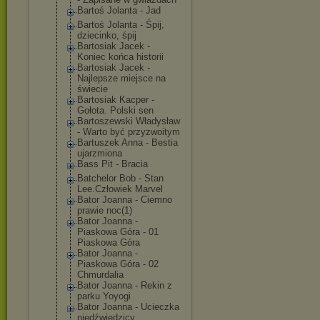
Bartoś Jolanta - Jad
Bartoś Jolanta - Śpij,
dziecinko, śpij
Bartosiak Jacek -
Koniec końca historii
Bartosiak Jacek -
Najlepsze miejsce na
świecie
Bartosiak Kacper -
Gołota. Polski sen
Bartoszewski Władysław
- Warto być przyzwoitym
Bartuszek Anna - Bestia
ujarzmiona
Bass Pit - Bracia
Batchelor Bob - Stan
Lee.Człowiek Marvel
Bator Joanna - Ciemno
prawie noc(1)
Bator Joanna -
Piaskowa Góra - 01
Piaskowa Góra
Bator Joanna -
Piaskowa Góra - 02
Chmurdalia
Bator Joanna - Rekin z
parku Yoyogi
Bator Joanna - Ucieczka
niedźwiedzicy