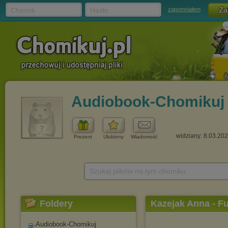
Chomik
Hasło
zapomniałem
Audiobook-Chomikuj
widziany: 8.03.20
Prezent
Ulubiony
Wiadomość
Szukaj plików na tym chomiku
Foldery
Kazejak Anna - F
Audiobook-Chomikuj