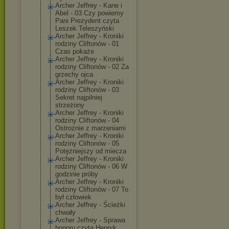
Archer Jeffrey - Kane i
Abel - 03 Czy powiemy
Pani Prezydent czyta
Leszek Teleszyński
Archer Jeffrey - Kroniki
rodziny Cliftonów - 01
Czas pokaże
Archer Jeffrey - Kroniki
rodziny Cliftonów - 02 Za
grzechy ojca
Archer Jeffrey - Kroniki
rodziny Cliftonów - 03
Sekret najpilniej
strzeżony
Archer Jeffrey - Kroniki
rodziny Cliftonów - 04
Ostrożnie z marzeniami
Archer Jeffrey - Kroniki
rodziny Cliftonów - 05
Potężniejszy od miecza
Archer Jeffrey - Kroniki
rodziny Cliftonów - 06 W
godzinie próby
Archer Jeffrey - Kroniki
rodziny Cliftonów - 07 To
był człowiek
Archer Jeffrey - Ścieżki
chwały
Archer Jeffrey - Sprawa
honoru czyta Henryk