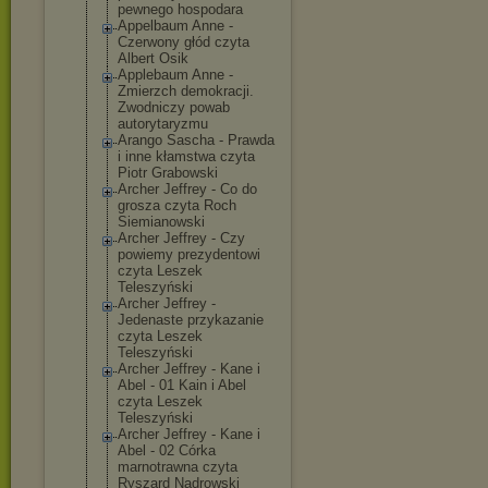
pewnego hospodara
Appelbaum Anne -
Czerwony głód czyta
Albert Osik
Applebaum Anne -
Zmierzch demokracji.
Zwodniczy powab
autorytaryzmu
Arango Sascha - Prawda
i inne kłamstwa czyta
Piotr Grabowski
Archer Jeffrey - Co do
grosza czyta Roch
Siemianowski
Archer Jeffrey - Czy
powiemy prezydentowi
czyta Leszek
Teleszyński
Archer Jeffrey -
Jedenaste przykazanie
czyta Leszek
Teleszyński
Archer Jeffrey - Kane i
Abel - 01 Kain i Abel
czyta Leszek
Teleszyński
Archer Jeffrey - Kane i
Abel - 02 Córka
marnotrawna czyta
Ryszard Nadrowski