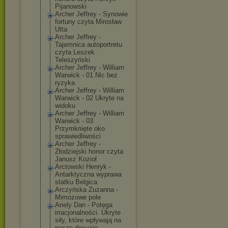
Pijanowski
Archer Jeffrey - Synowie
fortuny czyta Mirosław
Utta
Archer Jeffrey -
Tajemnica autoportretu
czyta Leszek
Teleszyński
Archer Jeffrey - William
Warwick - 01 Nic bez
ryzyka
Archer Jeffrey - William
Warwick - 02 Ukryte na
widoku
Archer Jeffrey - William
Warwick - 03
Przymknięte oko
sprawiedliwośc
i
Archer Jeffrey -
Złodziejski honor czyta
Janusz Kozioł
Arctowski Henryk -
Antarktyczna wyprawa
statku Belgica
Arczyńska Zuzanna -
Mimozowe pole
Ariely Dan - Potęga
irracjonalnośc
i. Ukryte
siły, które wpływają na
nasze decyzje