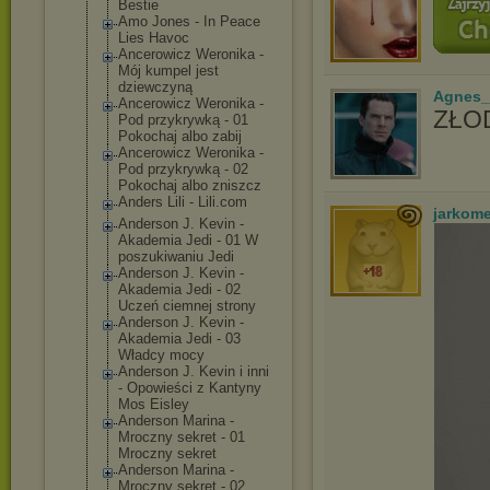
Bestie
Amo Jones - In Peace
Lies Havoc
Ancerowicz Weronika -
Mój kumpel jest
dziewczyną
Agnes_
Ancerowicz Weronika -
ZŁOD
Pod przykrywką - 01
Pokochaj albo zabij
Ancerowicz Weronika -
Pod przykrywką - 02
Pokochaj albo zniszcz
Anders Lili - Lili.com
jarkom
Anderson J. Kevin -
Akademia Jedi - 01 W
poszukiwaniu Jedi
Anderson J. Kevin -
Akademia Jedi - 02
Uczeń ciemnej strony
Anderson J. Kevin -
Akademia Jedi - 03
Władcy mocy
Anderson J. Kevin i inni
- Opowieści z Kantyny
Mos Eisley
Anderson Marina -
Mroczny sekret - 01
Mroczny sekret
Anderson Marina -
Mroczny sekret - 02