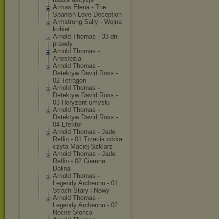
Armas Elena - The
Spanish Love Deception
Armstrong Sally - Wojna
kobiet
Arnold Thomas - 33 dni
prawdy
Arnold Thomas -
Anestezja
Arnold Thomas -
Detektyw David Ross -
02 Tetragon
Arnold Thomas -
Detektyw David Ross -
03 Horyzont umysłu
Arnold Thomas -
Detektyw David Ross -
04 Efektor
Arnold Thomas - Jade
Reflin - 01 Trzecia córka
czyta Maciej Szklarz
Arnold Thomas - Jade
Reflin - 02 Ciemna
Dolina
Arnold Thomas -
Legendy Archeonu - 01
Strach Stary i Nowy
Arnold Thomas -
Legendy Archeonu - 02
Nocne Słońca