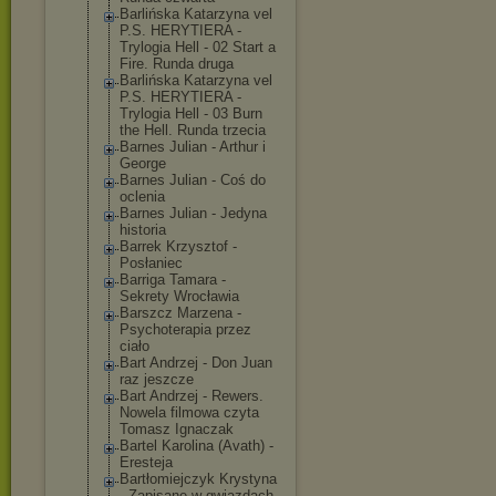
Barlińska Katarzyna vel
P.S. HERYTIERA -
Trylogia Hell - 02 Start a
Fire. Runda druga
Barlińska Katarzyna vel
P.S. HERYTIERA -
Trylogia Hell - 03 Burn
the Hell. Runda trzecia
Barnes Julian - Arthur i
George
Barnes Julian - Coś do
oclenia
Barnes Julian - Jedyna
historia
Barrek Krzysztof -
Posłaniec
Barriga Tamara -
Sekrety Wrocławia
Barszcz Marzena -
Psychoterapia przez
ciało
Bart Andrzej - Don Juan
raz jeszcze
Bart Andrzej - Rewers.
Nowela filmowa czyta
Tomasz Ignaczak
Bartel Karolina (Avath) -
Eresteja
Bartłomiejczyk Krystyna
- Zapisane w gwiazdach