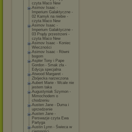
czyta Maco New
Asimov Isaac -
Imperium Galaktyczne -
02 Kamyk na niebie -
czyta Maco New
Asimov Isaac -
Imperium Galaktyczne -
03 Prądy przestrzeni -
czyta Maco New
Asimov Isaac - Koniec
Wieczności
Asimov Isaac - Równi
bogom
Aspler Tony i Pape
Gordon - Smak zła -
Edycja specjalna
Atwood Margaret -
Zbójecka narzeczona
Aubert Marie - Wcale nie
jestem taka
Augustyniak Szymon -
Mimochodem o
chodzeniu
Austen Jane - Duma i
uprzedzenie
Austen Jane -
Perswazje czyta Ewa
Partyga
Austin Lynn - Świeca w
ciemności