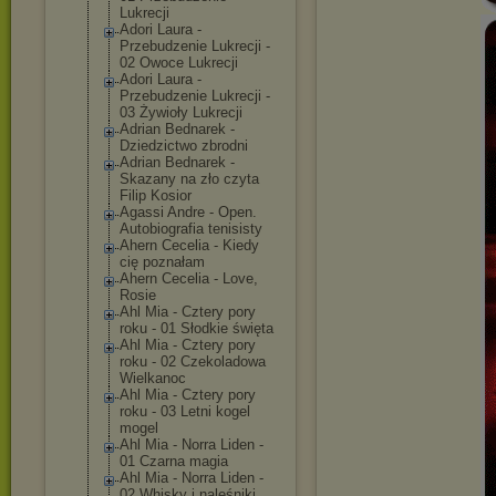
Lukrecji
Adori Laura -
Przebudzenie Lukrecji -
02 Owoce Lukrecji
Adori Laura -
Przebudzenie Lukrecji -
03 Żywioły Lukrecji
Adrian Bednarek -
Dziedzictwo zbrodni
Adrian Bednarek -
Skazany na zło czyta
Filip Kosior
Agassi Andre - Open.
Autobiografia tenisisty
Ahern Cecelia - Kiedy
cię poznałam
Ahern Cecelia - Love,
Rosie
Ahl Mia - Cztery pory
roku - 01 Słodkie święta
Ahl Mia - Cztery pory
roku - 02 Czekoladowa
Wielkanoc
Ahl Mia - Cztery pory
roku - 03 Letni kogel
mogel
Ahl Mia - Norra Liden -
01 Czarna magia
Ahl Mia - Norra Liden -
02 Whisky i naleśniki