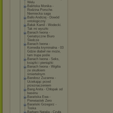
Welu
Balińska Monika -
Rodzina Porsche.
Niemiecka saga
Ballo Andrzej - Dowód
ontologiczny
Bałuk Kamil - Wodecki.
Tak mi wyszło
Banach Iwona -
Geriatryczne Biuro
Śledcze
Banach Iwona -
Komedia kryminalna - 03
Gdzie diabeł nie może,
tam trupa pośle
Banach Iwona - Seks,
książki i pieniążki
Banach Iwona - Wigilia
ze skutkiem
śmiertelnym
Bandosz Zuzanna -
Uciekając przed
przeznaczeniem
Bang Anita - Chłopak od
basenu
Barańska Ewa -
Pierwiastek Zero
Barański Grzegorz -
Toska
Barbaro Natalia - Czuła