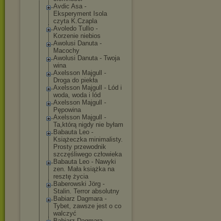
Avdic Asa -
Eksperyment Isola
czyta K.Czapla
Avoledo Tullio -
Korzenie niebios
Awolusi Danuta -
Macochy
Awolusi Danuta - Twoja
wina
Axelsson Majgull -
Droga do piekła
Axelsson Majgull - Lód i
woda, woda i lód
Axelsson Majgull -
Pępowina
Axelsson Majgull -
Ta,którą nigdy nie byłam
Babauta Leo -
Książeczka minimalisty.
Prosty przewodnik
szczęśliwego człowieka
Babauta Leo - Nawyki
zen. Mała książka na
resztę życia
Baberowski Jörg -
Stalin. Terror absolutny
Babiarz Dagmara -
Tybet, zawsze jest o co
walczyć
Babiarz Dagmara -