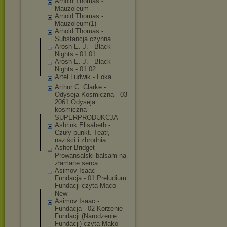
Arnold Thomas -
Mauzoleum
Arnold Thomas -
Mauzoleum(1)
Arnold Thomas -
Substancja czynna
Arosh E. J. - Black
Nights - 01.01
Arosh E. J. - Black
Nights - 01.02
Artel Ludwik - Foka
Arthur C. Clarke -
Odyseja Kosmiczna - 03
2061 Odyseja
kosmiczna
SUPERPRODUKCJA
Asbrink Elisabeth -
Czuły punkt. Teatr,
naziści i zbrodnia
Asher Bridget -
Prowansalski balsam na
złamane serca
Asimov Isaac -
Fundacja - 01 Preludium
Fundacji czyta Maco
New
Asimov Isaac -
Fundacja - 02 Korzenie
Fundacji (Narodzenie
Fundacji) czyta Mako