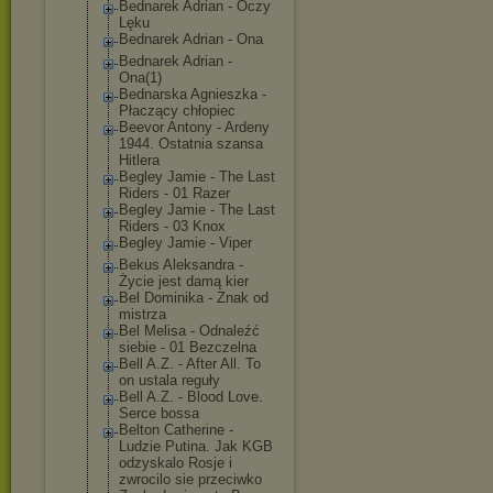
Bednarek Adrian - Oczy
Lęku
Bednarek Adrian - Ona
Bednarek Adrian -
Ona(1)
Bednarska Agnieszka -
Płaczący chłopiec
Beevor Antony - Ardeny
1944. Ostatnia szansa
Hitlera
Begley Jamie - The Last
Riders - 01 Razer
Begley Jamie - The Last
Riders - 03 Knox
Begley Jamie - Viper
Bekus Aleksandra -
Życie jest damą kier
Bel Dominika - Znak od
mistrza
Bel Melisa - Odnaleźć
siebie - 01 Bezczelna
Bell A.Z. - After All. To
on ustala reguły
Bell A.Z. - Blood Love.
Serce bossa
Belton Catherine -
Ludzie Putina. Jak KGB
odzyskalo Rosje i
zwrocilo sie przeciwko