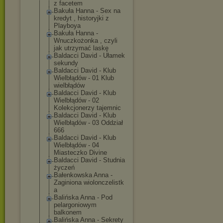
z facetem
Bakuła Hanna - Sex na
kredyt , historyjki z
Playboya
Bakuła Hanna -
Wnuczkożonka , czyli
jak utrzymać laskę
Baldacci David - Ułamek
sekundy
Baldacci David - Klub
Wielbłądów - 01 Klub
wielbłądów
Baldacci David - Klub
Wielbłądów - 02
Kolekcjonerzy tajemnic
Baldacci David - Klub
Wielbłądów - 03 Oddział
666
Baldacci David - Klub
Wielbłądów - 04
Miasteczko Divine
Baldacci David - Studnia
życzeń
Bałenkowska Anna -
Zaginiona wiolonczelistk
a
Balińska Anna - Pod
pelargoniowym
balkonem
Balińska Anna - Sekrety