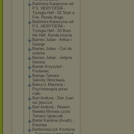
Barlińska Katarzyna vel
P.S. HERYTIERA -
Trylogia Hell - 02 Start a
Fire. Runda druga
Barlińska Katarzyna vel
P.S. HERYTIERA -
Trylogia Hell - 03 Burn
the Hell. Runda trzecia
Barnes Julian - Arthur i
George
Barnes Julian - Coś do
oclenia
Barnes Julian - Jedyna
historia
Barrek Krzysztof -
Posłaniec
Barriga Tamara -
Sekrety Wrocławia
Barszcz Marzena -
Psychoterapia przez
ciało
Bart Andrzej - Don Juan
raz jeszcze
Bart Andrzej - Rewers.
Nowela filmowa czyta
Tomasz Ignaczak
Bartel Karolina (Avath) -
Eresteja
Bartłomiejczyk Krystyna
- Zapisane w gwiazdach