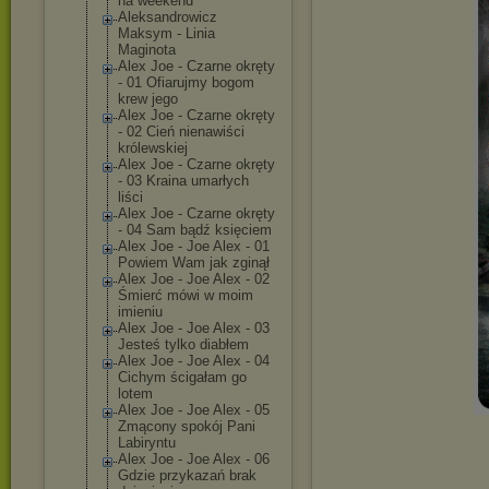
na weekend
Aleksandrowicz
Maksym - Linia
Maginota
Alex Joe - Czarne okręty
- 01 Ofiarujmy bogom
krew jego
Alex Joe - Czarne okręty
- 02 Cień nienawiści
królewskiej
Alex Joe - Czarne okręty
- 03 Kraina umarłych
liści
Alex Joe - Czarne okręty
- 04 Sam bądź księciem
Alex Joe - Joe Alex - 01
Powiem Wam jak zginął
Alex Joe - Joe Alex - 02
Śmierć mówi w moim
imieniu
Alex Joe - Joe Alex - 03
Jesteś tylko diabłem
Alex Joe - Joe Alex - 04
Cichym ścigałam go
lotem
Alex Joe - Joe Alex - 05
Zmącony spokój Pani
Labiryntu
Alex Joe - Joe Alex - 06
Gdzie przykazań brak