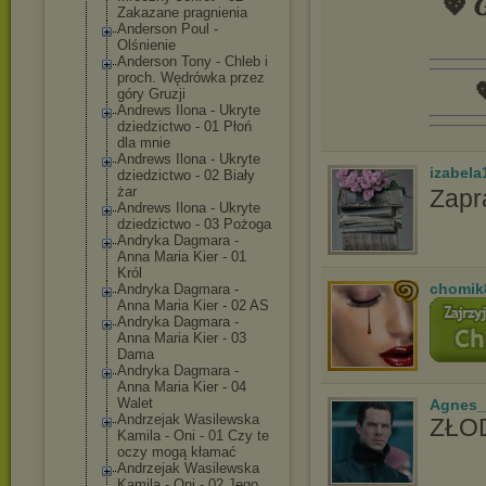
💖 𝑮
Zakazane pragnienia
Anderson Poul -
Olśnienie
Anderson Tony - Chleb i
proch. Wędrówka przez

góry Gruzji
Andrews Ilona - Ukryte
dziedzictwo - 01 Płoń
dla mnie
Andrews Ilona - Ukryte
izabela
dziedzictwo - 02 Biały
żar
Zapr
Andrews Ilona - Ukryte
dziedzictwo - 03 Pożoga
Andryka Dagmara -
Anna Maria Kier - 01
Król
chomik
Andryka Dagmara -
Anna Maria Kier - 02 AS
Andryka Dagmara -
Anna Maria Kier - 03
Dama
Andryka Dagmara -
Anna Maria Kier - 04
Walet
Agnes_
Andrzejak Wasilewska
ZŁOD
Kamila - Oni - 01 Czy te
oczy mogą kłamać
Andrzejak Wasilewska
Kamila - Oni - 02 Jego