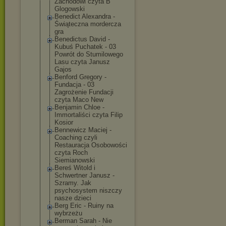
Zachodowi czyta B
Glogowski
Benedict Alexandra -
Świąteczna mordercza
gra
Benedictus David -
Kubuś Puchatek - 03
Powrót do Stumilowego
Lasu czyta Janusz
Gajos
Benford Gregory -
Fundacja - 03
Zagrożenie Fundacji
czyta Maco New
Benjamin Chloe -
Immortaliści czyta Filip
Kosior
Bennewicz Maciej -
Coaching czyli
Restauracja Osobowości
czyta Roch
Siemianowski
Bereś Witold i
Schwertner Janusz -
Szramy. Jak
psychosystem niszczy
nasze dzieci
Berg Eric - Ruiny na
wybrzeżu
Berman Sarah - Nie