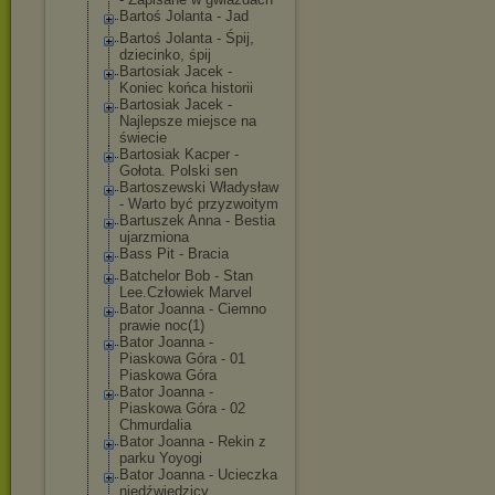
Bartoś Jolanta - Jad
Bartoś Jolanta - Śpij,
dziecinko, śpij
Bartosiak Jacek -
Koniec końca historii
Bartosiak Jacek -
Najlepsze miejsce na
świecie
Bartosiak Kacper -
Gołota. Polski sen
Bartoszewski Władysław
- Warto być przyzwoitym
Bartuszek Anna - Bestia
ujarzmiona
Bass Pit - Bracia
Batchelor Bob - Stan
Lee.Człowiek Marvel
Bator Joanna - Ciemno
prawie noc(1)
Bator Joanna -
Piaskowa Góra - 01
Piaskowa Góra
Bator Joanna -
Piaskowa Góra - 02
Chmurdalia
Bator Joanna - Rekin z
parku Yoyogi
Bator Joanna - Ucieczka
niedźwiedzicy