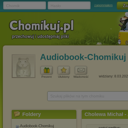
Chomik
Hasło
zapomniałem
Audiobook-Chomikuj
widziany: 8.03.20
Prezent
Ulubiony
Wiadomość
Szukaj plików na tym chomiku
Foldery
Cholewa Michał - 
Audiobook-Chomikuj
sortuj według: