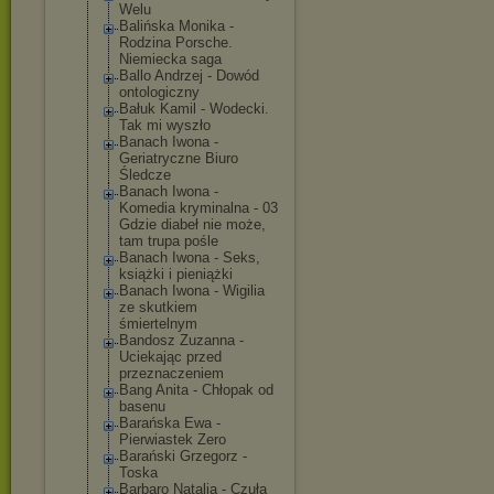
Welu
Balińska Monika -
Rodzina Porsche.
Niemiecka saga
Ballo Andrzej - Dowód
ontologiczny
Bałuk Kamil - Wodecki.
Tak mi wyszło
Banach Iwona -
Geriatryczne Biuro
Śledcze
Banach Iwona -
Komedia kryminalna - 03
Gdzie diabeł nie może,
tam trupa pośle
Banach Iwona - Seks,
książki i pieniążki
Banach Iwona - Wigilia
ze skutkiem
śmiertelnym
Bandosz Zuzanna -
Uciekając przed
przeznaczeniem
Bang Anita - Chłopak od
basenu
Barańska Ewa -
Pierwiastek Zero
Barański Grzegorz -
Toska
Barbaro Natalia - Czuła