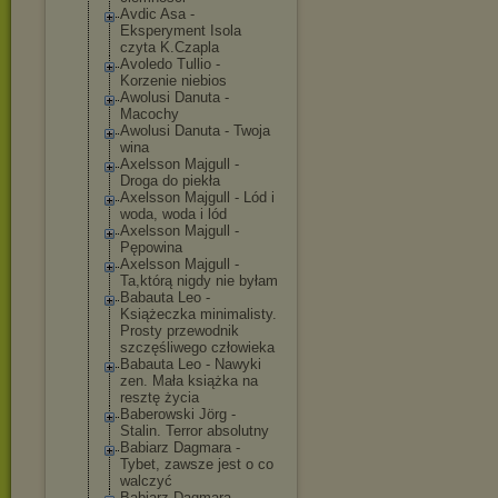
Avdic Asa -
Eksperyment Isola
czyta K.Czapla
Avoledo Tullio -
Korzenie niebios
Awolusi Danuta -
Macochy
Awolusi Danuta - Twoja
wina
Axelsson Majgull -
Droga do piekła
Axelsson Majgull - Lód i
woda, woda i lód
Axelsson Majgull -
Pępowina
Axelsson Majgull -
Ta,którą nigdy nie byłam
Babauta Leo -
Książeczka minimalisty.
Prosty przewodnik
szczęśliwego człowieka
Babauta Leo - Nawyki
zen. Mała książka na
resztę życia
Baberowski Jörg -
Stalin. Terror absolutny
Babiarz Dagmara -
Tybet, zawsze jest o co
walczyć
Babiarz Dagmara -