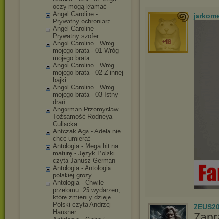
oczy mogą kłamać
Angel Caroline -
jarkom
Prywatny ochroniarz
Angel Caroline -
Prywatny szofer
Angel Caroline - Wróg
mojego brata - 01 Wróg
mojego brata
Angel Caroline - Wróg
mojego brata - 02 Z innej
bajki
Angel Caroline - Wróg
mojego brata - 03 Istny
drań
Angerman Przemysław -
Tożsamość Rodneya
Cullacka
Antczak Aga - Adela nie
chce umierać
Antologia - Mega hit na
maturę - Język Polski
czyta Janusz German
Antologia - Antologia
polskiej grozy
Antologia - Chwile
przelomu. 25 wydarzen,
które zmienily dzieje
Polski czyta Andrzej
ZEUS20
Hausner
Zapr