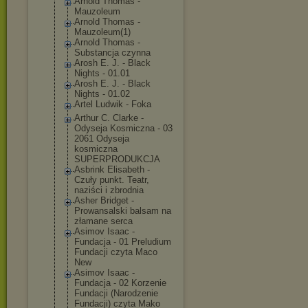
Arnold Thomas -
Mauzoleum
Arnold Thomas -
Mauzoleum(1)
Arnold Thomas -
Substancja czynna
Arosh E. J. - Black
Nights - 01.01
Arosh E. J. - Black
Nights - 01.02
Artel Ludwik - Foka
Arthur C. Clarke -
Odyseja Kosmiczna - 03
2061 Odyseja
kosmiczna
SUPERPRODUKCJA
Asbrink Elisabeth -
Czuły punkt. Teatr,
naziści i zbrodnia
Asher Bridget -
Prowansalski balsam na
złamane serca
Asimov Isaac -
Fundacja - 01 Preludium
Fundacji czyta Maco
New
Asimov Isaac -
Fundacja - 02 Korzenie
Fundacji (Narodzenie
Fundacji) czyta Mako