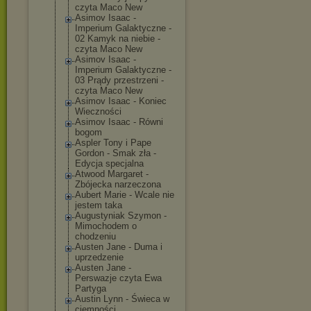
czyta Maco New
Asimov Isaac -
Imperium Galaktyczne -
02 Kamyk na niebie -
czyta Maco New
Asimov Isaac -
Imperium Galaktyczne -
03 Prądy przestrzeni -
czyta Maco New
Asimov Isaac - Koniec
Wieczności
Asimov Isaac - Równi
bogom
Aspler Tony i Pape
Gordon - Smak zła -
Edycja specjalna
Atwood Margaret -
Zbójecka narzeczona
Aubert Marie - Wcale nie
jestem taka
Augustyniak Szymon -
Mimochodem o
chodzeniu
Austen Jane - Duma i
uprzedzenie
Austen Jane -
Perswazje czyta Ewa
Partyga
Austin Lynn - Świeca w
ciemności