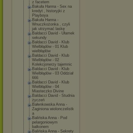
z facetem
Bakuła Hanna - Sex na
kredyt , historyjki z
Playboya
Bakuła Hanna -
Wnuczkożonka , czyli
jak utrzymać laskę
Baldacci David - Ułamek
sekundy
Baldacci David - Klub
Wielbłądów - 01 Klub
wielbłądów
Baldacci David - Klub
Wielbłądów - 02
Kolekcjonerzy tajemnic
Baldacci David - Klub
Wielbłądów - 03 Oddział
666
Baldacci David - Klub
Wielbłądów - 04
Miasteczko Divine
Baldacci David - Studnia
życzeń
Bałenkowska Anna -
Zaginiona wiolonczelistk
a
Balińska Anna - Pod
pelargoniowym
balkonem
Balińska Anna - Sekrety