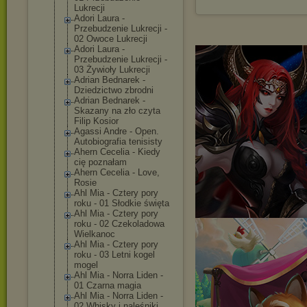
Lukrecji
Adori Laura -
Przebudzenie Lukrecji -
02 Owoce Lukrecji
Adori Laura -
Przebudzenie Lukrecji -
03 Żywioły Lukrecji
Adrian Bednarek -
Dziedzictwo zbrodni
Adrian Bednarek -
Skazany na zło czyta
Filip Kosior
Agassi Andre - Open.
Autobiografia tenisisty
Ahern Cecelia - Kiedy
cię poznałam
Ahern Cecelia - Love,
Rosie
Ahl Mia - Cztery pory
roku - 01 Słodkie święta
Ahl Mia - Cztery pory
roku - 02 Czekoladowa
Wielkanoc
Ahl Mia - Cztery pory
roku - 03 Letni kogel
mogel
Ahl Mia - Norra Liden -
01 Czarna magia
Ahl Mia - Norra Liden -
02 Whisky i naleśniki