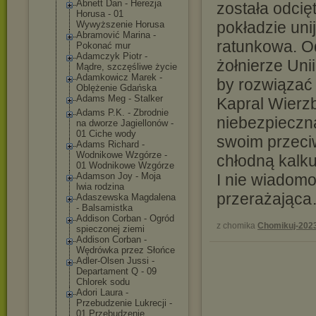
Abnett Dan - Herezja
została odcię
Horusa - 01
pokładzie un
Wywyższenie Horusa
Abramović Marina -
ratunkowa. Od
Pokonać mur
Adamczyk Piotr -
żołnierze Uni
Mądre, szczęśliwe życie
Adamkowicz Marek -
by rozwiązać 
Oblężenie Gdańska
Adams Meg - Stalker
Kapral Wierzb
Adams P.K. - Zbrodnie
niebezpieczną
na dworze Jagiellonów -
01 Ciche wody
swoim przeci
Adams Richard -
Wodnikowe Wzgórze -
chłodną kalkul
01 Wodnikowe Wzgórze
Adamson Joy - Moja
I nie wiadomo,
lwia rodzina
przerażając
Adaszewska Magdalena
- Balsamistka
Addison Corban - Ogród
z chomika
Chomikuj-202
spieczonej ziemi
Addison Corban -
Wędrówka przez Słońce
Adler-Olsen Jussi -
Departament Q - 09
Chlorek sodu
Adori Laura -
Przebudzenie Lukrecji -
01 Przebudzenie