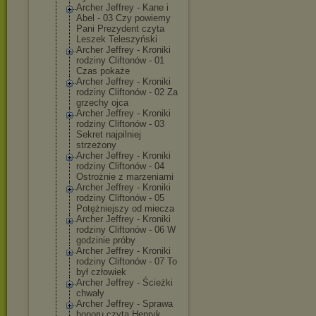
Archer Jeffrey - Kane i
Abel - 03 Czy powiemy
Pani Prezydent czyta
Leszek Teleszyński
Archer Jeffrey - Kroniki
rodziny Cliftonów - 01
Czas pokaże
Archer Jeffrey - Kroniki
rodziny Cliftonów - 02 Za
grzechy ojca
Archer Jeffrey - Kroniki
rodziny Cliftonów - 03
Sekret najpilniej
strzeżony
Archer Jeffrey - Kroniki
rodziny Cliftonów - 04
Ostrożnie z marzeniami
Archer Jeffrey - Kroniki
rodziny Cliftonów - 05
Potężniejszy od miecza
Archer Jeffrey - Kroniki
rodziny Cliftonów - 06 W
godzinie próby
Archer Jeffrey - Kroniki
rodziny Cliftonów - 07 To
był człowiek
Archer Jeffrey - Ścieżki
chwały
Archer Jeffrey - Sprawa
honoru czyta Henryk