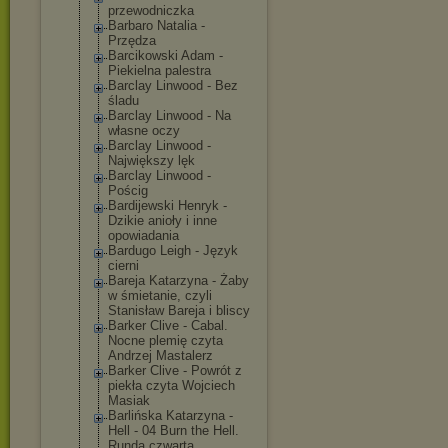
przewodniczka
Barbaro Natalia -
Przędza
Barcikowski Adam -
Piekielna palestra
Barclay Linwood - Bez
śladu
Barclay Linwood - Na
własne oczy
Barclay Linwood -
Największy lęk
Barclay Linwood -
Pościg
Bardijewski Henryk -
Dzikie anioły i inne
opowiadania
Bardugo Leigh - Język
cierni
Bareja Katarzyna - Żaby
w śmietanie, czyli
Stanisław Bareja i bliscy
Barker Clive - Cabal.
Nocne plemię czyta
Andrzej Mastalerz
Barker Clive - Powrót z
piekła czyta Wojciech
Masiak
Barlińska Katarzyna -
Hell - 04 Burn the Hell.
Runda czwarta