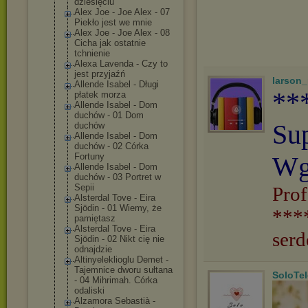
dziesięciu
Alex Joe - Joe Alex - 07
Piekło jest we mnie
Alex Joe - Joe Alex - 08
Cicha jak ostatnie
tchnienie
Alexa Lavenda - Czy to
jest przyjaźń
larson
Allende Isabel - Długi
**
płatek morza
Allende Isabel - Dom
duchów - 01 Dom
Su
duchów
Allende Isabel - Dom
duchów - 02 Córka
Fortuny
Wg
Allende Isabel - Dom
duchów - 03 Portret w
Sepii
Prof
Alsterdal Tove - Eira
Sjödin - 01 Wiemy, że
***
pamiętasz
Alsterdal Tove - Eira
serd
Sjödin - 02 Nikt cię nie
odnajdzie
Altinyelekliog
lu Demet -
Tajemnice dworu sułtana
SoloTe
- 04 Mihrimah. Córka
odaliski
Alzamora Sebastià -