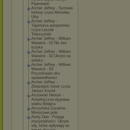
Pijanowski
Archer Jeffrey - Synowie
fortuny czyta Mirosław
Utta
Archer Jeffrey -
Tajemnica autoportretu
czyta Leszek
Teleszyński
Archer Jeffrey - William
Warwick - 01 Nic bez
ryzyka
Archer Jeffrey - William
Warwick - 02 Ukryte na
widoku
Archer Jeffrey - William
Warwick - 03
Przymknięte oko
sprawiedliwośc
i
Archer Jeffrey -
Złodziejski honor czyta
Janusz Kozioł
Arctowski Henryk -
Antarktyczna wyprawa
statku Belgica
Arczyńska Zuzanna -
Mimozowe pole
Ariely Dan - Potęga
irracjonalnośc
i. Ukryte
siły, które wpływają na
nasze decyzje