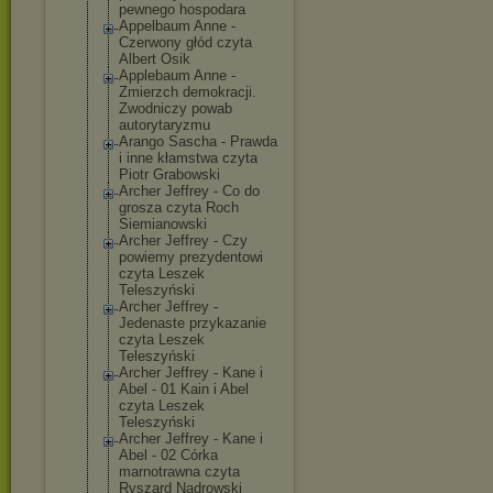
pewnego hospodara
Appelbaum Anne -
Czerwony głód czyta
Albert Osik
Applebaum Anne -
Zmierzch demokracji.
Zwodniczy powab
autorytaryzmu
Arango Sascha - Prawda
i inne kłamstwa czyta
Piotr Grabowski
Archer Jeffrey - Co do
grosza czyta Roch
Siemianowski
Archer Jeffrey - Czy
powiemy prezydentowi
czyta Leszek
Teleszyński
Archer Jeffrey -
Jedenaste przykazanie
czyta Leszek
Teleszyński
Archer Jeffrey - Kane i
Abel - 01 Kain i Abel
czyta Leszek
Teleszyński
Archer Jeffrey - Kane i
Abel - 02 Córka
marnotrawna czyta
Ryszard Nadrowski