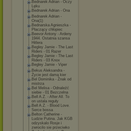
Bednarek Adrian - Oczy
Lęku
Bednarek Adrian - Ona
Bednarek Adrian -
Ona(1)
Bednarska Agnieszka -
Płaczący chłopiec
Beevor Antony - Ardeny
1944. Ostatnia szansa
Hitlera
Begley Jamie - The Last
Riders - 01 Razer
Begley Jamie - The Last
Riders - 03 Knox
Begley Jamie - Viper
Bekus Aleksandra -
Życie jest damą kier
Bel Dominika - Znak od
mistrza
Bel Melisa - Odnaleźć
siebie - 01 Bezczelna
Bell A.Z. - After All. To
on ustala reguły
Bell A.Z. - Blood Love.
Serce bossa
Belton Catherine -
Ludzie Putina. Jak KGB
odzyskalo Rosje i
zwrocilo sie przeciwko