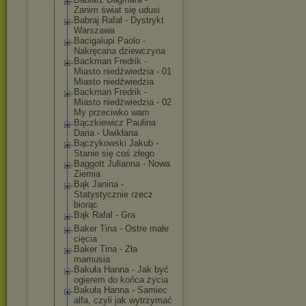
Zanim świat się udusi
Babraj Rafał - Dystrykt
Warszawa
Bacigalupi Paolo -
Nakręcana dziewczyna
Backman Fredrik -
Miasto niedźwiedzia - 01
Miasto niedźwiedzia
Backman Fredrik -
Miasto niedźwiedzia - 02
My przeciwko wam
Bączkiewicz Paulina
Daria - Uwikłana
Bączykowski Jakub -
Stanie się coś złego
Baggott Julianna - Nowa
Ziemia
Bąk Janina -
Statystycznie rzecz
biorąc
Bąk Rafal - Gra
Baker Tina - Ostre małe
cięcia
Baker Tina - Zła
mamusia
Bakuła Hanna - Jak być
ogierem do końca życia
Bakuła Hanna - Samiec
alfa, czyli jak wytrzymać