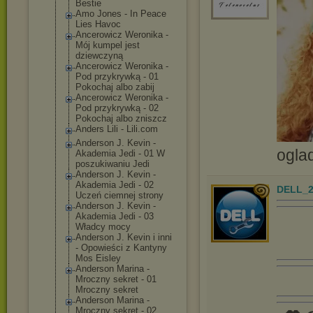
Bestie
Amo Jones - In Peace
Lies Havoc
Ancerowicz Weronika -
Mój kumpel jest
dziewczyną
Ancerowicz Weronika -
Pod przykrywką - 01
Pokochaj albo zabij
Ancerowicz Weronika -
Pod przykrywką - 02
Pokochaj albo zniszcz
Anders Lili - Lili.com
Anderson J. Kevin -
ogla
Akademia Jedi - 01 W
poszukiwaniu Jedi
Anderson J. Kevin -
Akademia Jedi - 02
DELL_2
Uczeń ciemnej strony
Anderson J. Kevin -
Akademia Jedi - 03
Władcy mocy
Anderson J. Kevin i inni
- Opowieści z Kantyny
Mos Eisley
Anderson Marina -
Mroczny sekret - 01
Mroczny sekret
Anderson Marina -
Mroczny sekret - 02