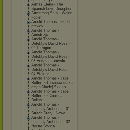
Armas Elena - The
Spanish Love Deception
Armstrong Sally - Wojna
kobiet
Arnold Thomas - 33 dni
prawdy
Arnold Thomas -
Anestezja
Arnold Thomas -
Detektyw David Ross -
02 Tetragon
Arnold Thomas -
Detektyw David Ross -
03 Horyzont umysłu
Arnold Thomas -
Detektyw David Ross -
04 Efektor
Arnold Thomas - Jade
Reflin - 01 Trzecia córka
czyta Maciej Szklarz
Arnold Thomas - Jade
Reflin - 02 Ciemna
Dolina
Arnold Thomas -
Legendy Archeonu - 01
Strach Stary i Nowy
Arnold Thomas -
Legendy Archeonu - 02
Nocne Słońca