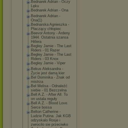
Bednarek Adrian - Oczy
Lęku
Bednarek Adrian - Ona
Bednarek Adrian -
Ona(1)
Bednarska Agnieszka -
Płaczący chłopiec
Beevor Antony - Ardeny
1944. Ostatnia szansa
Hitlera
Begley Jamie - The Last
Riders - 01 Razer
Begley Jamie - The Last
Riders - 03 Knox
Begley Jamie - Viper
Bekus Aleksandra -
Życie jest damą kier
Bel Dominika - Znak od
mistrza
Bel Melisa - Odnaleźć
siebie - 01 Bezczelna
Bell A.Z. - After All. To
on ustala reguły
Bell A.Z. - Blood Love.
Serce bossa
Belton Catherine -
Ludzie Putina. Jak KGB
odzyskalo Rosje i
zwrocilo sie przeciwko