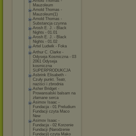
Arnold Thomas -
Mauzoleum
Arnold Thomas -
Mauzoleum(1)
Arnold Thomas -
Substancja czynna
Arosh E. J. - Black
Nights - 01.01
Arosh E. J. - Black
Nights - 01.02
Artel Ludwik - Foka
Arthur C. Clarke -
Odyseja Kosmiczna - 03
2061 Odyseja
kosmiczna
SUPERPRODUKCJA
Asbrink Elisabeth -
Czuły punkt. Teatr,
naziści i zbrodnia
Asher Bridget -
Prowansalski balsam na
złamane serca
Asimov Isaac -
Fundacja - 01 Preludium
Fundacji czyta Maco
New
Asimov Isaac -
Fundacja - 02 Korzenie
Fundacji (Narodzenie
Fundacji) czyta Mako