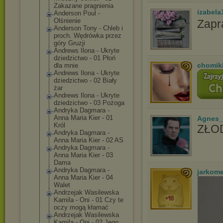
Zakazane pragnienia
izabela
Anderson Poul -
Olśnienie
Zapr
Anderson Tony - Chleb i
proch. Wędrówka przez
góry Gruzji
Andrews Ilona - Ukryte
dziedzictwo - 01 Płoń
chomik
dla mnie
Andrews Ilona - Ukryte
dziedzictwo - 02 Biały
żar
Andrews Ilona - Ukryte
dziedzictwo - 03 Pożoga
Andryka Dagmara -
Anna Maria Kier - 01
Agnes_
Król
ZŁOD
Andryka Dagmara -
Anna Maria Kier - 02 AS
Andryka Dagmara -
Anna Maria Kier - 03
Dama
Andryka Dagmara -
jarkom
Anna Maria Kier - 04
Walet
Andrzejak Wasilewska
Kamila - Oni - 01 Czy te
oczy mogą kłamać
Andrzejak Wasilewska
Kamila - Oni - 02 Jego