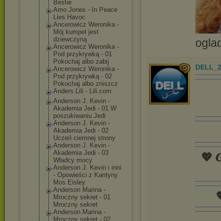
Bestie
Amo Jones - In Peace
Lies Havoc
Ancerowicz Weronika -
Mój kumpel jest
dziewczyną
ogla
Ancerowicz Weronika -
Pod przykrywką - 01
Pokochaj albo zabij
DELL_2
Ancerowicz Weronika -
Pod przykrywką - 02
Pokochaj albo zniszcz
Anders Lili - Lili.com
Anderson J. Kevin -
Akademia Jedi - 01 W
poszukiwaniu Jedi
Anderson J. Kevin -
Akademia Jedi - 02
Uczeń ciemnej strony
Anderson J. Kevin -
Akademia Jedi - 03
💖 𝑮
Władcy mocy
Anderson J. Kevin i inni
- Opowieści z Kantyny
Mos Eisley
Anderson Marina -

Mroczny sekret - 01
Mroczny sekret
Anderson Marina -
Mroczny sekret - 02