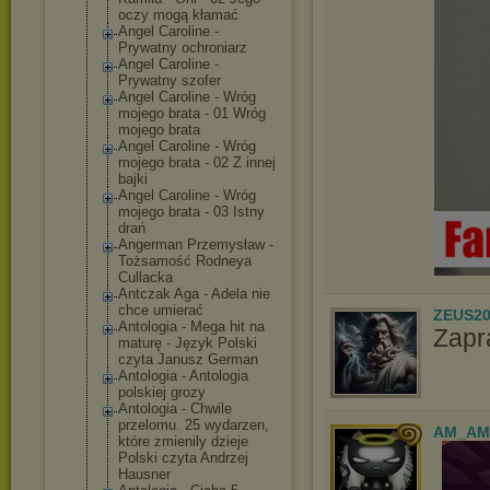
oczy mogą kłamać
Angel Caroline -
Prywatny ochroniarz
Angel Caroline -
Prywatny szofer
Angel Caroline - Wróg
mojego brata - 01 Wróg
mojego brata
Angel Caroline - Wróg
mojego brata - 02 Z innej
bajki
Angel Caroline - Wróg
mojego brata - 03 Istny
drań
Angerman Przemysław -
Tożsamość Rodneya
Cullacka
Antczak Aga - Adela nie
chce umierać
ZEUS20
Antologia - Mega hit na
Zapr
maturę - Język Polski
czyta Janusz German
Antologia - Antologia
polskiej grozy
Antologia - Chwile
przelomu. 25 wydarzen,
AM_AM
które zmienily dzieje
Polski czyta Andrzej
Hausner