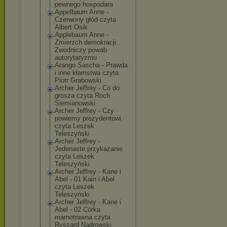
pewnego hospodara
Appelbaum Anne -
Czerwony głód czyta
Albert Osik
Applebaum Anne -
Zmierzch demokracji.
Zwodniczy powab
autorytaryzmu
Arango Sascha - Prawda
i inne kłamstwa czyta
Piotr Grabowski
Archer Jeffrey - Co do
grosza czyta Roch
Siemianowski
Archer Jeffrey - Czy
powiemy prezydentowi
czyta Leszek
Teleszyński
Archer Jeffrey -
Jedenaste przykazanie
czyta Leszek
Teleszyński
Archer Jeffrey - Kane i
Abel - 01 Kain i Abel
czyta Leszek
Teleszyński
Archer Jeffrey - Kane i
Abel - 02 Córka
marnotrawna czyta
Ryszard Nadrowski