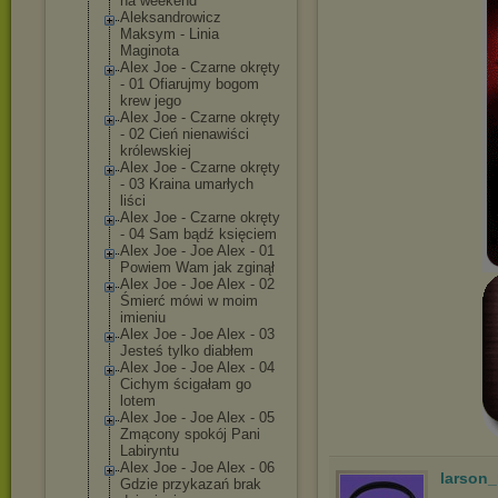
na weekend
Aleksandrowicz
Maksym - Linia
Maginota
Alex Joe - Czarne okręty
- 01 Ofiarujmy bogom
krew jego
Alex Joe - Czarne okręty
- 02 Cień nienawiści
królewskiej
Alex Joe - Czarne okręty
- 03 Kraina umarłych
liści
Alex Joe - Czarne okręty
- 04 Sam bądź księciem
Alex Joe - Joe Alex - 01
Powiem Wam jak zginął
Alex Joe - Joe Alex - 02
Śmierć mówi w moim
imieniu
Alex Joe - Joe Alex - 03
Jesteś tylko diabłem
Alex Joe - Joe Alex - 04
Cichym ścigałam go
lotem
Alex Joe - Joe Alex - 05
Zmącony spokój Pani
Labiryntu
Alex Joe - Joe Alex - 06
larson
Gdzie przykazań brak