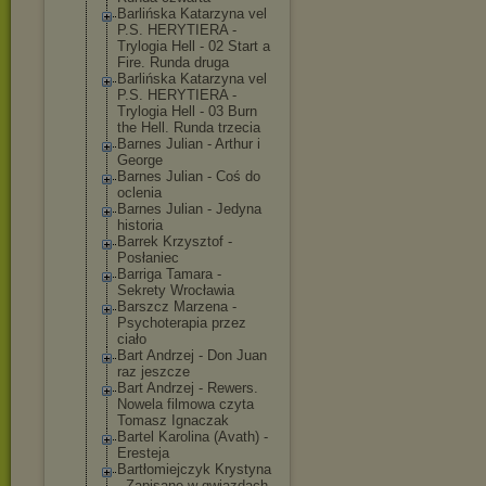
Barlińska Katarzyna vel
P.S. HERYTIERA -
Trylogia Hell - 02 Start a
Fire. Runda druga
Barlińska Katarzyna vel
P.S. HERYTIERA -
Trylogia Hell - 03 Burn
the Hell. Runda trzecia
Barnes Julian - Arthur i
George
Barnes Julian - Coś do
oclenia
Barnes Julian - Jedyna
historia
Barrek Krzysztof -
Posłaniec
Barriga Tamara -
Sekrety Wrocławia
Barszcz Marzena -
Psychoterapia przez
ciało
Bart Andrzej - Don Juan
raz jeszcze
Bart Andrzej - Rewers.
Nowela filmowa czyta
Tomasz Ignaczak
Bartel Karolina (Avath) -
Eresteja
Bartłomiejczyk Krystyna
- Zapisane w gwiazdach