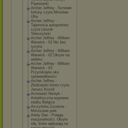
Pijanowski
Archer Jeffrey - Synowie
fortuny czyta Mirosław
Utta
Archer Jeffrey -
Tajemnica autoportretu
czyta Leszek
Teleszyński
Archer Jeffrey - William
Warwick - 01 Nic bez
ryzyka
Archer Jeffrey - William
Warwick - 02 Ukryte na
widoku
Archer Jeffrey - William
Warwick - 03
Przymknięte oko
sprawiedliwośc
i
Archer Jeffrey -
Złodziejski honor czyta
Janusz Kozioł
Arctowski Henryk -
Antarktyczna wyprawa
statku Belgica
Arczyńska Zuzanna -
Mimozowe pole
Ariely Dan - Potęga
irracjonalnośc
i. Ukryte
siły, które wpływają na
nasze decyzje