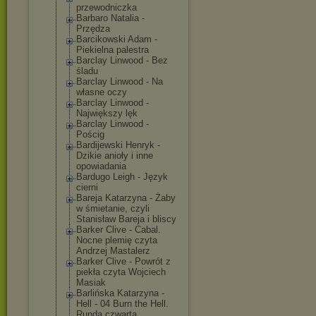
przewodniczka
Barbaro Natalia -
Przędza
Barcikowski Adam -
Piekielna palestra
Barclay Linwood - Bez
śladu
Barclay Linwood - Na
własne oczy
Barclay Linwood -
Największy lęk
Barclay Linwood -
Pościg
Bardijewski Henryk -
Dzikie anioły i inne
opowiadania
Bardugo Leigh - Język
cierni
Bareja Katarzyna - Żaby
w śmietanie, czyli
Stanisław Bareja i bliscy
Barker Clive - Cabal.
Nocne plemię czyta
Andrzej Mastalerz
Barker Clive - Powrót z
piekła czyta Wojciech
Masiak
Barlińska Katarzyna -
Hell - 04 Burn the Hell.
Runda czwarta