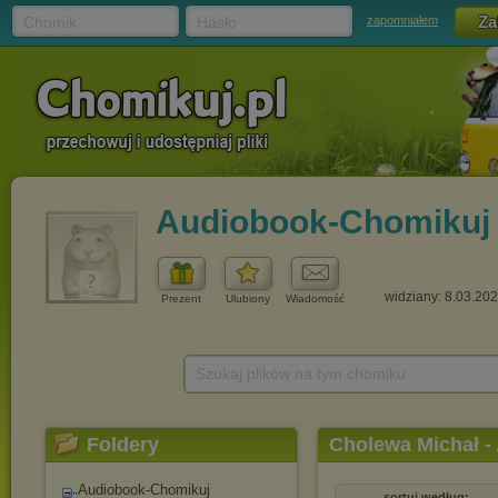
Chomik
Hasło
zapomniałem
Audiobook-Chomikuj
widziany: 8.03.20
Prezent
Ulubiony
Wiadomość
Szukaj plików na tym chomiku
Foldery
Cholewa Michał - 
Audiobook-Chomikuj
sortuj według: