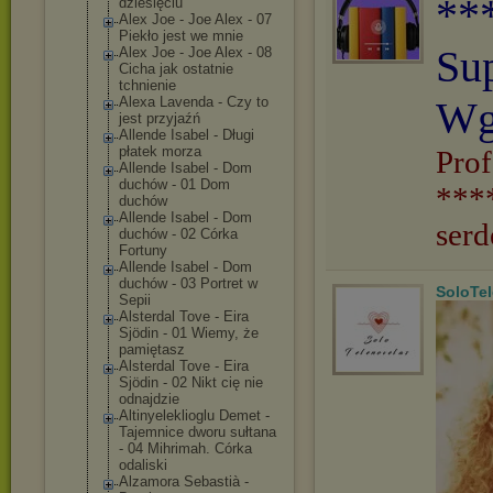
**
dziesięciu
Alex Joe - Joe Alex - 07
Piekło jest we mnie
Su
Alex Joe - Joe Alex - 08
Cicha jak ostatnie
tchnienie
Alexa Lavenda - Czy to
Wg
jest przyjaźń
Allende Isabel - Długi
płatek morza
Prof
Allende Isabel - Dom
duchów - 01 Dom
***
duchów
Allende Isabel - Dom
serd
duchów - 02 Córka
Fortuny
Allende Isabel - Dom
duchów - 03 Portret w
SoloTe
Sepii
Alsterdal Tove - Eira
Sjödin - 01 Wiemy, że
pamiętasz
Alsterdal Tove - Eira
Sjödin - 02 Nikt cię nie
odnajdzie
Altinyelekliog
lu Demet -
Tajemnice dworu sułtana
- 04 Mihrimah. Córka
odaliski
Alzamora Sebastià -