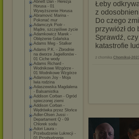
Abnett Dan - Herezja
Łeby odkrywa
Horusa - 01
z odosobnien
Wywyższenie Horusa
Abramović Marina -
Do czego zmie
Pokonać mur
Adamczyk Piotr -
przywiózł do
Mądre, szczęśliwe życie
Adamkowicz Marek -
Sprawdź, czy
Oblężenie Gdańska
Adams Meg - Stalker
katastrofie lud
Adams P.K. - Zbrodnie
na dworze Jagiellonów -
z chomika
Chomikuj-202
01 Ciche wody
Adams Richard -
Wodnikowe Wzgórze -
01 Wodnikowe Wzgórze
Adamson Joy - Moja
lwia rodzina
Adaszewska Magdalena
- Balsamistka
Addison Corban - Ogród
spieczonej ziemi
Addison Corban -
Wędrówka przez Słońce
Adler-Olsen Jussi -
Departament Q - 09
Chlorek sodu
Adori Laura -
Przebudzenie Lukrecji -
01 Przebudzenie