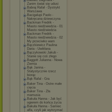
Zanim świat się udusi
Babraj Rafał - Dystrykt
Warszawa
Bacigalupi Paolo -
Nakręcana dziewczyna
Backman Fredrik -
Miasto niedźwiedzia - 01
Miasto niedźwiedzia
Backman Fredrik -
Miasto niedźwiedzia - 02
My przeciwko wam
Bączkiewicz Paulina
Daria - Uwikłana
Bączykowski Jakub -
Stanie się coś złego
Baggott Julianna - Nowa
Ziemia
Bąk Janina -
Statystycznie rzecz
biorąc
Bąk Rafal - Gra
Baker Tina - Ostre małe
cięcia
Baker Tina - Zła
mamusia
Bakuła Hanna - Jak być
ogierem do końca życia
Bakuła Hanna - Samiec
alfa, czyli jak wytrzymać