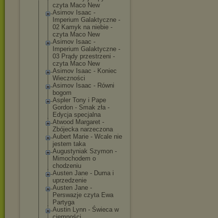
czyta Maco New
Asimov Isaac -
Imperium Galaktyczne -
02 Kamyk na niebie -
czyta Maco New
Asimov Isaac -
Imperium Galaktyczne -
03 Prądy przestrzeni -
czyta Maco New
Asimov Isaac - Koniec
Wieczności
Asimov Isaac - Równi
bogom
Aspler Tony i Pape
Gordon - Smak zła -
Edycja specjalna
Atwood Margaret -
Zbójecka narzeczona
Aubert Marie - Wcale nie
jestem taka
Augustyniak Szymon -
Mimochodem o
chodzeniu
Austen Jane - Duma i
uprzedzenie
Austen Jane -
Perswazje czyta Ewa
Partyga
Austin Lynn - Świeca w
ciemności