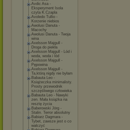
Avdic Asa -
Eksperyment Isola
czyta K.Czapla
Avoledo Tullio -
Korzenie niebios
Awolusi Danuta -
Macochy
Awolusi Danuta - Twoja
wina
Axelsson Majgull -
Droga do piekła
Axelsson Majgull - Lód i
woda, woda i lód
Axelsson Majgull -
Pępowina
Axelsson Majgull -
Ta,którą nigdy nie byłam
Babauta Leo -
Książeczka minimalisty.
Prosty przewodnik
szczęśliwego człowieka
Babauta Leo - Nawyki
zen. Mała książka na
resztę życia
Baberowski Jörg -
Stalin. Terror absolutny
Babiarz Dagmara -
Tybet, zawsze jest o co
walczyć
Babiarz Dagmara -