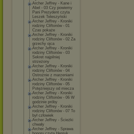
Archer Jeffrey - Kane i
Abel - 03 Czy powiemy
Pani Prezydent czyta
Leszek Teleszyński
Archer Jeffrey - Kroniki
rodziny Cliftonów - 01
Czas pokaże
Archer Jeffrey - Kroniki
rodziny Cliftonów - 02 Za
grzechy ojca
Archer Jeffrey - Kroniki
rodziny Cliftonów - 03
Sekret najpilniej
strzeżony
Archer Jeffrey - Kroniki
rodziny Cliftonów - 04
Ostrożnie z marzeniami
Archer Jeffrey - Kroniki
rodziny Cliftonów - 05
Potężniejszy od miecza
Archer Jeffrey - Kroniki
rodziny Cliftonów - 06 W
godzinie próby
Archer Jeffrey - Kroniki
rodziny Cliftonów - 07 To
był człowiek
Archer Jeffrey - Ścieżki
chwały
Archer Jeffrey - Sprawa
honoru czyta Henryk