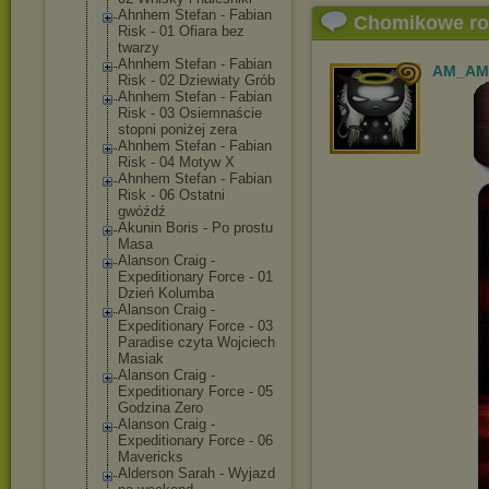
Ahnhem Stefan - Fabian
Chomikowe r
Risk - 01 Ofiara bez
twarzy
Ahnhem Stefan - Fabian
AM_AM
Risk - 02 Dziewiaty Grób
Ahnhem Stefan - Fabian
Risk - 03 Osiemnaście
stopni poniżej zera
Ahnhem Stefan - Fabian
Risk - 04 Motyw X
Ahnhem Stefan - Fabian
Risk - 06 Ostatni
gwóźdź
Akunin Boris - Po prostu
Masa
Alanson Craig -
Expeditionary Force - 01
Dzień Kolumba
Alanson Craig -
Expeditionary Force - 03
Paradise czyta Wojciech
Masiak
Alanson Craig -
Expeditionary Force - 05
Godzina Zero
Alanson Craig -
Expeditionary Force - 06
Mavericks
Alderson Sarah - Wyjazd