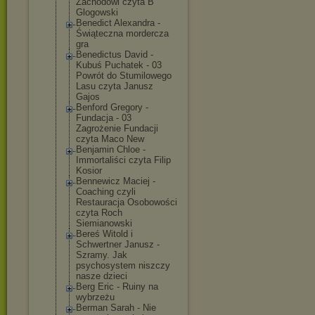
Zachodowi czyta B
Glogowski
Benedict Alexandra -
Świąteczna mordercza
gra
Benedictus David -
Kubuś Puchatek - 03
Powrót do Stumilowego
Lasu czyta Janusz
Gajos
Benford Gregory -
Fundacja - 03
Zagrożenie Fundacji
czyta Maco New
Benjamin Chloe -
Immortaliści czyta Filip
Kosior
Bennewicz Maciej -
Coaching czyli
Restauracja Osobowości
czyta Roch
Siemianowski
Bereś Witold i
Schwertner Janusz -
Szramy. Jak
psychosystem niszczy
nasze dzieci
Berg Eric - Ruiny na
wybrzeżu
Berman Sarah - Nie