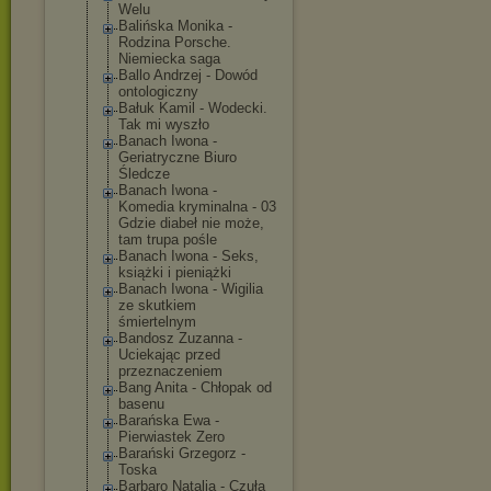
Welu
Balińska Monika -
Rodzina Porsche.
Niemiecka saga
Ballo Andrzej - Dowód
ontologiczny
Bałuk Kamil - Wodecki.
Tak mi wyszło
Banach Iwona -
Geriatryczne Biuro
Śledcze
Banach Iwona -
Komedia kryminalna - 03
Gdzie diabeł nie może,
tam trupa pośle
Banach Iwona - Seks,
książki i pieniążki
Banach Iwona - Wigilia
ze skutkiem
śmiertelnym
Bandosz Zuzanna -
Uciekając przed
przeznaczeniem
Bang Anita - Chłopak od
basenu
Barańska Ewa -
Pierwiastek Zero
Barański Grzegorz -
Toska
Barbaro Natalia - Czuła