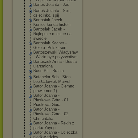
Bartoś Jolanta - Jad
Bartoś Jolanta - Śpij,
dziecinko, śpij
Bartosiak Jacek -
Koniec końca historii
Bartosiak Jacek -
Najlepsze miejsce na
świecie
Bartosiak Kacper -
Gołota. Polski sen
Bartoszewski Władysław
- Warto być przyzwoitym
Bartuszek Anna - Bestia
ujarzmiona
Bass Pit - Bracia
Batchelor Bob - Stan
Lee.Człowiek Marvel
Bator Joanna - Ciemno
prawie noc(1)
Bator Joanna -
Piaskowa Góra - 01
Piaskowa Góra
Bator Joanna -
Piaskowa Góra - 02
Chmurdalia
Bator Joanna - Rekin z
parku Yoyogi
Bator Joanna - Ucieczka
niedźwiedzicy