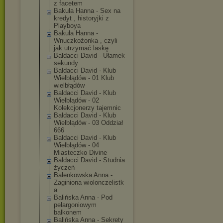
z facetem
Bakuła Hanna - Sex na
kredyt , historyjki z
Playboya
Bakuła Hanna -
Wnuczkożonka , czyli
jak utrzymać laskę
Baldacci David - Ułamek
sekundy
Baldacci David - Klub
Wielbłądów - 01 Klub
wielbłądów
Baldacci David - Klub
Wielbłądów - 02
Kolekcjonerzy tajemnic
Baldacci David - Klub
Wielbłądów - 03 Oddział
666
Baldacci David - Klub
Wielbłądów - 04
Miasteczko Divine
Baldacci David - Studnia
życzeń
Bałenkowska Anna -
Zaginiona wiolonczelistk
a
Balińska Anna - Pod
pelargoniowym
balkonem
Balińska Anna - Sekrety