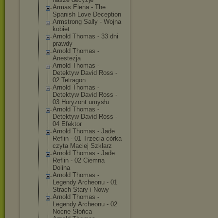
Armas Elena - The
Spanish Love Deception
Armstrong Sally - Wojna
kobiet
Arnold Thomas - 33 dni
prawdy
Arnold Thomas -
Anestezja
Arnold Thomas -
Detektyw David Ross -
02 Tetragon
Arnold Thomas -
Detektyw David Ross -
03 Horyzont umysłu
Arnold Thomas -
Detektyw David Ross -
04 Efektor
Arnold Thomas - Jade
Reflin - 01 Trzecia córka
czyta Maciej Szklarz
Arnold Thomas - Jade
Reflin - 02 Ciemna
Dolina
Arnold Thomas -
Legendy Archeonu - 01
Strach Stary i Nowy
Arnold Thomas -
Legendy Archeonu - 02
Nocne Słońca