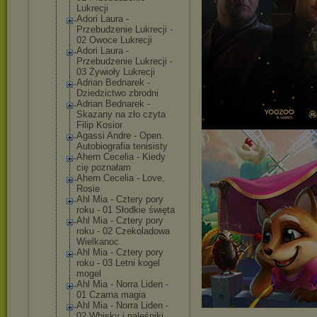
Lukrecji
Adori Laura -
Przebudzenie Lukrecji -
02 Owoce Lukrecji
Adori Laura -
Przebudzenie Lukrecji -
03 Żywioły Lukrecji
Adrian Bednarek -
Dziedzictwo zbrodni
Adrian Bednarek -
Skazany na zło czyta
Filip Kosior
Agassi Andre - Open.
Autobiografia tenisisty
Ahern Cecelia - Kiedy
cię poznałam
Ahern Cecelia - Love,
Rosie
Ahl Mia - Cztery pory
roku - 01 Słodkie święta
Ahl Mia - Cztery pory
roku - 02 Czekoladowa
Wielkanoc
Ahl Mia - Cztery pory
roku - 03 Letni kogel
mogel
Ahl Mia - Norra Liden -
01 Czarna magia
Ahl Mia - Norra Liden -
02 Whisky i naleśniki