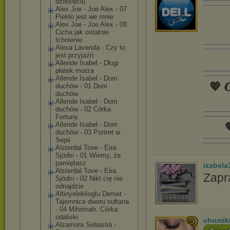
dziesięciu
Alex Joe - Joe Alex - 07
Piekło jest we mnie
Alex Joe - Joe Alex - 08
Cicha jak ostatnie
tchnienie
Alexa Lavenda - Czy to
jest przyjaźń
Allende Isabel - Długi
płatek morza
Allende Isabel - Dom
💖 𝑮
duchów - 01 Dom
duchów
Allende Isabel - Dom
duchów - 02 Córka
Fortuny

Allende Isabel - Dom
duchów - 03 Portret w
Sepii
Alsterdal Tove - Eira
Sjödin - 01 Wiemy, że
pamiętasz
izabela
Alsterdal Tove - Eira
Zapr
Sjödin - 02 Nikt cię nie
odnajdzie
Altinyelekliog
lu Demet -
Tajemnice dworu sułtana
- 04 Mihrimah. Córka
odaliski
chomik
Alzamora Sebastià -