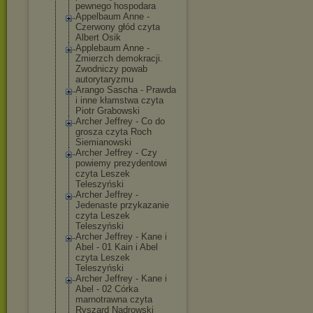
pewnego hospodara
Appelbaum Anne -
Czerwony głód czyta
Albert Osik
Applebaum Anne -
Zmierzch demokracji.
Zwodniczy powab
autorytaryzmu
Arango Sascha - Prawda
i inne kłamstwa czyta
Piotr Grabowski
Archer Jeffrey - Co do
grosza czyta Roch
Siemianowski
Archer Jeffrey - Czy
powiemy prezydentowi
czyta Leszek
Teleszyński
Archer Jeffrey -
Jedenaste przykazanie
czyta Leszek
Teleszyński
Archer Jeffrey - Kane i
Abel - 01 Kain i Abel
czyta Leszek
Teleszyński
Archer Jeffrey - Kane i
Abel - 02 Córka
marnotrawna czyta
Ryszard Nadrowski