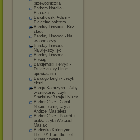
przewodniczka
Barbaro Natalia -
Przędza
Barcikowski Adam -
Piekielna palestra
Barclay Linwood - Bez
śladu
Barclay Linwood - Na
własne oczy
Barclay Linwood -
Największy lęk
Barclay Linwood -
Pościg
Bardijewski Henryk -
Dzikie anioły i inne
opowiadania
Bardugo Leigh - Język
cierni
Bareja Katarzyna - Żaby
w śmietanie, czyli
Stanisław Bareja i bliscy
Barker Clive - Cabal.
Nocne plemię czyta
Andrzej Mastalerz
Barker Clive - Powrót z
piekła czyta Wojciech
Masiak
Barlińska Katarzyna -
Hell - 04 Burn the Hell.
Runda czwarta