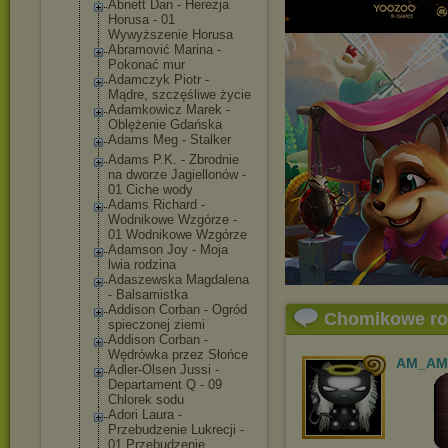
Abnett Dan - Herezja
Horusa - 01
Wywyższenie Horusa
Abramović Marina -
Pokonać mur
Adamczyk Piotr -
Mądre, szczęśliwe życie
Adamkowicz Marek -
Oblężenie Gdańska
Adams Meg - Stalker
Adams P.K. - Zbrodnie
na dworze Jagiellonów -
01 Ciche wody
Adams Richard -
Wodnikowe Wzgórze -
01 Wodnikowe Wzgórze
Adamson Joy - Moja
lwia rodzina
Adaszewska Magdalena
- Balsamistka
Addison Corban - Ogród
Chomikowe r
spieczonej ziemi
Addison Corban -
Wędrówka przez Słońce
AM_AM
Adler-Olsen Jussi -
Departament Q - 09
Chlorek sodu
Adori Laura -
Przebudzenie Lukrecji -
01 Przebudzenie