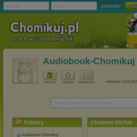
Chomik
Hasło
zapomniałem
Audiobook-Chomikuj
widziany: 8.03.20
Prezent
Ulubiony
Wiadomość
Szukaj plików na tym chomiku
Foldery
Cholewa Michał - 
Audiobook-Chomikuj