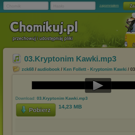
Chomik
Hasło
zapomniałem
03.Kryptonim Kawki.mp3
zck68
/
audiobook
/
Ken Follett - Kryptonim Kawki
/ 0
Play
Download:
03.Kryptonim Kawki.mp3
Video
14,23 MB
Pobierz