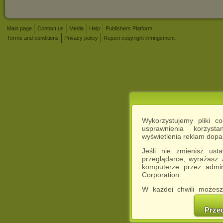
Main page
Contact us
Media
Help
Publishers Platform
Terms and conditions
Privacy policy
Report copyright infringement
Wykorzystujemy pliki c
usprawnienia korzyst
wyświetlenia reklam dop
Jeśli nie zmienisz ust
przeglądarce, wyrażasz
komputerze przez admin
Corporation.
W każdej chwili możesz
cookies w swojej przeglą
w naszej Pol
Prze
http://chomikuj.pl/Polity