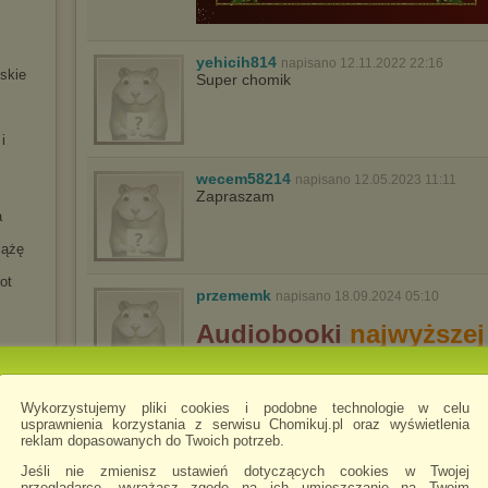
yehicih814
napisano 12.11.2022 22:16
jskie
Super chomik
i
wecem58214
napisano 12.05.2023 11:11
Zapraszam
a
iążę
ot
przememk
napisano 18.09.2024 05:10
Audiobooki
najwyższej
po
polsku,
angielsku
i
H
Profesjonalny
lektor!
Wykorzystujemy pliki cookies i podobne technologie w celu
ńskie
usprawnienia korzystania z serwisu Chomikuj.pl oraz wyświetlenia
reklam dopasowanych do Twoich potrzeb.
ła II
a
Jeśli nie zmienisz ustawień dotyczących cookies w Twojej
KevinPL3223
napisano 14.01.2025 07:48
przeglądarce, wyrażasz zgodę na ich umieszczanie na Twoim