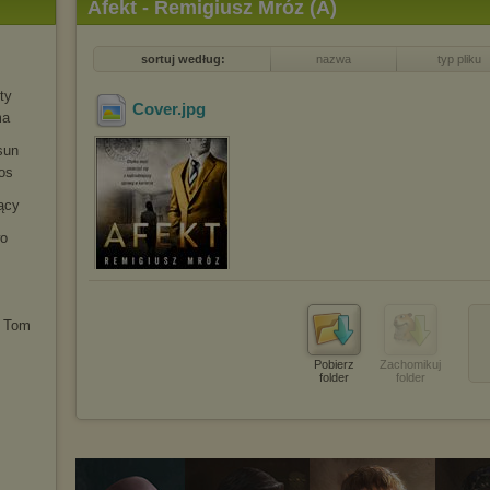
Afekt - Remigiusz Mróz (A)
sortuj według:
nazwa
typ pliku
ty
Cover
.jpg
ma
sun
os
ący
wo
. Tom
Pobierz
Zachomikuj
folder
folder