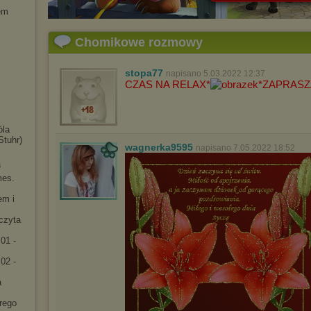
em
Chomikowe rozmowy
stopa77
napisano 5.03.2022 12:37
CZAS NA RELAX*
*ZAPRAS
óla
Stuhr)
wagnerka9595
napisano 7.05.2022 18:52
a
mes.
em i
[czyta
01 -
02 -
a
rego