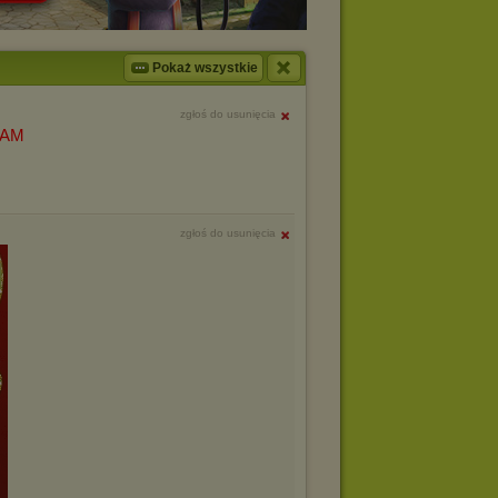
Pokaż wszystkie
zgłoś do usunięcia
ZAM
zgłoś do usunięcia