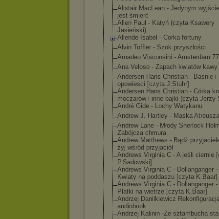
Alistair MacLean - Jedynym wyjści
jest śmierć
Allen Paul - Katyń (czyta Ksawery
Jasieński)
Allende Isabel - Corka fortuny
Alvin Toffler - Szok przyszłości
Amadeo Visconsini - Amsterdam 77
Ana Veloso - Zapach kwiatów kawy
Andersen Hans Christian - Basnie i
opowiesci [czyta J.Stuhr]
Andersen Hans Christian - Córka kr
moczarów i inne bajki (czyta Jerzy 
André Gide - Lochy Watykanu
Andrew J. Hartley - Maska Atreusz
Andrew Lane - Młody Sherlock Hol
Zabójcza chmura
Andrew Matthews - Bądź przyjaciel
żyj wśród przyjaciół
Andrews Virginia C - A jeśli ciernie 
P.Sadowski]
Andrews Virginia C - Dollanganger - 
Kwiaty na poddaszu [czyta K.Baar]
Andrews Virginia C - Dollanganger - 
Platki na wietrze [czyta K.Baar]
Andrzej Danilkiewicz Rekonfiguracj
audiobook
Andrzej Kalinin -Ze sztambucha sta