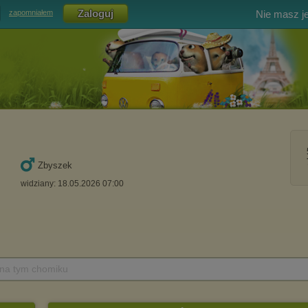
Nie masz j
zapomniałem
Zbyszek
widziany: 18.05.2026 07:00
 na tym chomiku