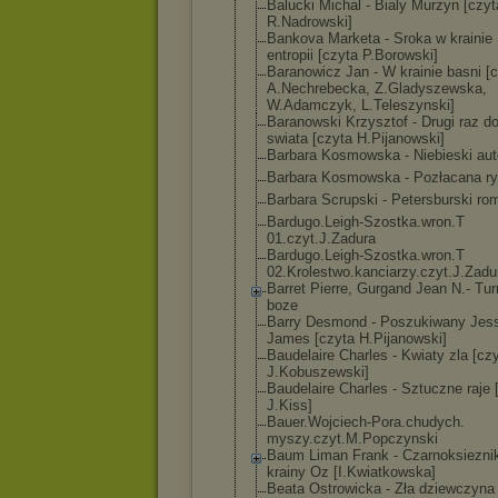
Balucki Michal - Bialy Murzyn [czyt
R.Nadrowski]
Bankova Marketa - Sroka w krainie
entropii [czyta P.Borowski]
Baranowicz Jan - W krainie basni [
A.Nechrebecka, Z.Gladyszewska
,
W.Adamczyk, L.Teleszynski]
Baranowski Krzysztof - Drugi raz d
swiata [czyta H.Pijanowski]
Barbara Kosmowska - Niebieski au
Barbara Kosmowska - Pozłacana r
Barbara Scrupski - Petersburski ro
Bardugo.Leigh-
Szostka.wron.T
01.czyt.J.Zadu
ra
Bardugo.Leigh-
Szostka.wron.T
02.Krolestwo.k
anciarzy.czyt.
J.Zadu
Barret Pierre, Gurgand Jean N.- Tur
boze
Barry Desmond - Poszukiwany Jes
James [czyta H.Pijanowski]
Baudelaire Charles - Kwiaty zla [cz
J.Kobuszewski]
Baudelaire Charles - Sztuczne raje 
J.Kiss]
Bauer.Wojciech
-Pora.chudych.
myszy.czyt.M.P
opczynski
Baum Liman Frank - Czarnoksiezni
krainy Oz [I.Kwiatkowska
]
Beata Ostrowicka - Zła dziewczyna