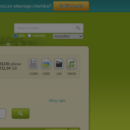
eszcze własnego chomika?
Załóż konto
Nazwa pliku
pliki
chomiki
51130
plików
711,94
GB
11889
2308
105
34036
Ukryj opis