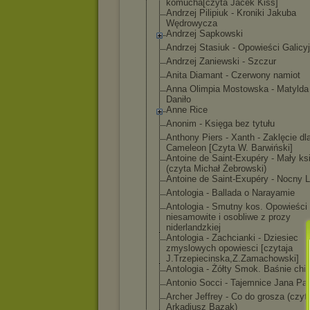
komucha[czyta Jacek Kiss]
Andrzej Pilipiuk - Kroniki Jakuba
Wędrowycza
Andrzej Sapkowski
Andrzej Stasiuk - Opowieści Galicy
Andrzej Zaniewski - Szczur
Anita Diamant - Czerwony namiot
Anna Olimpia Mostowska - Matylda 
Daniło
Anne Rice
Anonim - Księga bez tytułu
Anthony Piers - Xanth - Zaklęcie dl
Cameleon [Czyta W. Barwiński]
Antoine de Saint-Exupéry - Mały ks
(czyta Michał Żebrowski)
Antoine de Saint-Exupéry - Nocny L
Antologia - Ballada o Narayamie
Antologia - Smutny kos. Opowieści
niesamowite i osobliwe z prozy
niderlandzkiej
Antologia - Zachcianki - Dziesiec
zmyslowych opowiesci [czytaja
J.Trzepiecinsk
a,Z.Zamachowsk
i]
Antologia - Żółty Smok. Baśnie chi
Antonio Socci - Tajemnice Jana Paw
Archer Jeffrey - Co do grosza (czyt
Arkadiusz Bazak)