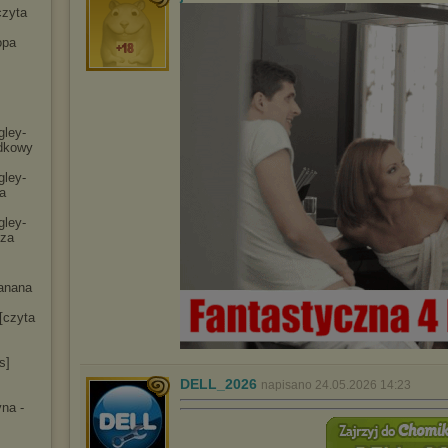
czyta
opa
gley-
dko
wy
gley-
a
gley-
cza
anana
[czyta
s]
DELL_2026
napisano 24.05.2026 14:23
na -