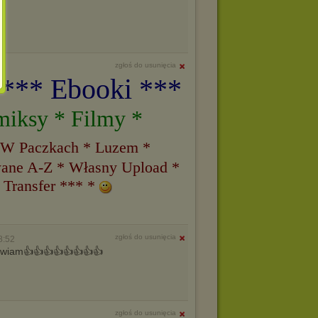
zgłoś do usunięcia
 *** Ebooki ***
miksy * Filmy *
 W Paczkach * Luzem *
ane A-Z * Własny Upload *
 Transfer *** *
zgłoś do usunięcia
8:52
pozdrawiam👍👍👍👍👍👍👍👍
zgłoś do usunięcia