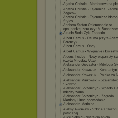
Agatha Christie - Morderstwo na ple
Agatha Christie - Tajemnica Siedmi
Zegarów
Agatha Christie - Tajemnicza histor
Styles
Ahnhem.Stefan-
Osiemnascie.st
opni.ponizej.z
era.czyt.M.Bon
aszew
Akunin Boris Cykl Fandorin
Albert Camus - Dżuma (czyta Ada
Ferency)
Albert Camus - Obcy
Albert Camus - Wygnanie i królestw
Aldous Huxley - Nowy wspaniały św
(czyta Mirosław Utta)
Aleksander Gieysztor - Mitologia S
Aleksander Krawczuk - Konstantyn 
Aleksander Krawczuk - Polska za 
Aleksander Minkowski - Szaleństwo
Skowron
Aleksander Sołżenicyn - Wpadło zi
między żarna
Aleksander Sołżenicyn - Zagroda
Matriony i inne opowiadania
Aleksandra Marinina
Aleksy Awdiejew - Szkice z filozofii
potocznej
Alice Sebold - Nostalgia anioła