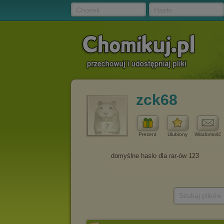
Chomik
Hasło
zck68
Prezent
Ulubiony
Wiadomość
Szukaj plików