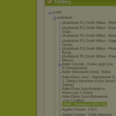
Foldery
zck68
audiobook
(Audiobook PL) Smith Wilbur - Błęki
(Audiobook PL) Smith Wilbur - Bra
Chaki
(Audiobook PL) Smith Wilbur - Mon
(Audiobook PL) Smith Wilbur - Odgł
Gromu
(Audiobook PL) Smith Wilbur - Płon
Brzeg
(Audiobook PL) Smith Wilbur - Pra
Miecza
Adam Cioczek - Koniec gry[czyta
R.Siemianowski
]
Adam Wiśniewski-Sne
rg - Robot
Adler-Olsen Jussi - Departament Q
2. Zabójcy bażantów (czyta Janusz
Zadura)
Adler-Olsen.Ju
ssi-Kobieta.w.
klatce.czyt.J.
Zadura
Adler-Olsen.Ju
ssi-Wybawienie
.czyt.J.Zadura
Afekt - Remigiusz Mróz (A)
Agatha Christie - A.B.C
Agatha Christie - Chleb olbrzyma