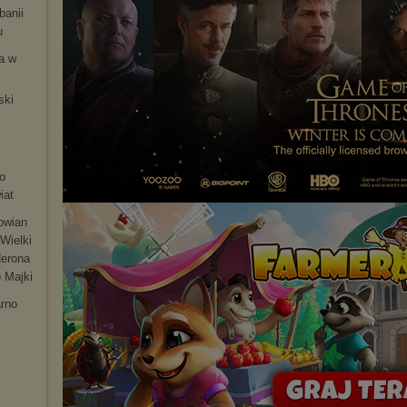
banii
u
ia w
ski
m
o
iat
łowian
Wielki
Nerona
 Majki
arno