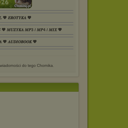
𝑳 💖 𝑬𝑹𝑶𝑻𝒀𝑲𝑨 💖
𝑺 💖 𝑴𝑼𝒁𝒀𝑲𝑨 𝑴𝑷3 / 𝑴𝑷4 / 𝑴𝑰𝑿 💖
𝑨 💖 𝑨𝑼𝑫𝑰𝑶𝑩𝑶𝑶𝑲 💖
iadomości do tego Chomika.