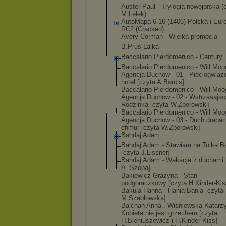
Auster Paul - Trylogia nowojorska (
M.Lelek)
AutoMapa 6.16 (1406) Polska i Eur
RC2 (Cracked)
Avery Corman - Wielka promocja
B.Prus Lalka
Baccalario Pierdomenico - Century
Baccalario Pierdomenico - Will Moo
Agencj
a Duchow - 01 - Pieciogwiaz
hotel [czyta A.Barcis]
Baccalario Pierdomenico - Will Moo
Agencj
a Duchow - 02 - Wstrzasajac
Rodzinka [czyta W.Zborowski]
Baccalario Pierdomenico - Will Moo
Agencj
a Duchow - 03 - Duch drapa
chmur [czyta W.Zborowski]
Bahdaj Adam
Bahdaj Adam - Stawiam na Tolka B
[czyta J.Lissner]
Bahdaj Adam - Wakacje z duchami 
A. Szopa]
Bakiewicz Grazyna - Stan
podgoraczkowy [czyta H.Kinder-Kis
Bakula Hanna - Hania Bania [czyta
M.Szablowska]
Balchan Anna , Wisniewska Katarzy
Kobieta nie jest grzechem [czyta
H.Bieniuszewic
z i H.Kinder-Kiss]