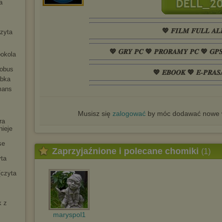
a
💖 𝑭𝑰𝑳𝑴 𝑭𝑼𝑳𝑳 𝑨𝑳
czyta
💖 𝑮𝑹𝒀 𝑷𝑪 💖 𝑷𝑹𝑶𝑹𝑨𝑴𝒀 𝑷𝑪 💖 𝑮𝑷
ookola
tobus
💖 𝑬𝑩𝑶𝑶𝑲 💖 𝑬-𝑷𝑹𝑨𝑺
ybka
mans
Musisz się
zalogować
by móc dodawać nowe w
ra
nieje
se
Zaprzyjaźnione i polecane chomiki
(1)
yta
[czyta
k z
maryspol1