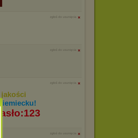
zgłoś do usunięcia
zgłoś do usunięcia
zgłoś do usunięcia
jakości
niemiecku!
asło:123
zgłoś do usunięcia