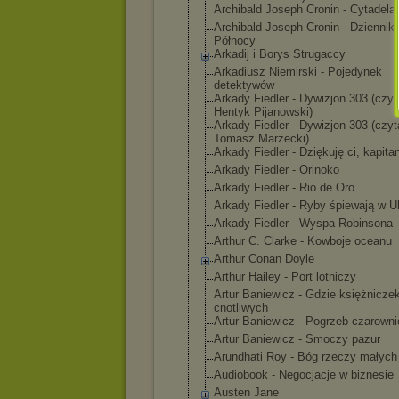
Archibald Joseph Cronin - Cytadela
Archibald Joseph Cronin - Dziennik
Północy
Arkadij i Borys Strugaccy
Arkadiusz Niemirski - Pojedynek
detektywów
Arkady Fiedler - Dywizjon 303 (czyt
Hentyk Pijanowski)
Arkady Fiedler - Dywizjon 303 (czyt
Tomasz Marzecki)
Arkady Fiedler - Dziękuję ci, kapita
Arkady Fiedler - Orinoko
Arkady Fiedler - Rio de Oro
Arkady Fiedler - Ryby śpiewają w Uk
Arkady Fiedler - Wyspa Robinsona
Arthur C. Clarke - Kowboje oceanu
Arthur Conan Doyle
Arthur Hailey - Port lotniczy
Artur Baniewicz - Gdzie księżnicze
cnotliwych
Artur Baniewicz - Pogrzeb czarowni
Artur Baniewicz - Smoczy pazur
Arundhati Roy - Bóg rzeczy małych
Audiobook - Negocjacje w biznesie
Austen Jane