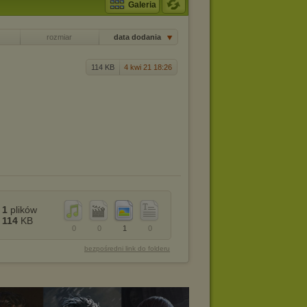
Galeria
rozmiar
data dodania
114 KB
4 kwi 21 18:26
1
plików
114
KB
0
0
1
0
bezpośredni link do folderu