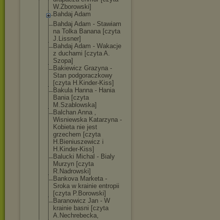
W.Zborowski]
Bahdaj Adam
Bahdaj Adam - Stawiam
na Tolka Banana [czyta
J.Lissner]
Bahdaj Adam - Wakacje
z duchami [czyta A.
Szopa]
Bakiewicz Grazyna -
Stan podgoraczkowy
[czyta H.Kinder-Kiss]
Bakula Hanna - Hania
Bania [czyta
M.Szablowska]
Balchan Anna ,
Wisniewska Katarzyna -
Kobieta nie jest
grzechem [czyta
H.Bieniuszewic
z i
H.Kinder-Kiss]
Balucki Michal - Bialy
Murzyn [czyta
R.Nadrowski]
Bankova Marketa -
Sroka w krainie entropii
[czyta P.Borowski]
Baranowicz Jan - W
krainie basni [czyta
A.Nechrebecka,