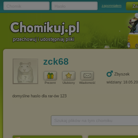
Chomik
Hasło
zapomniałem
zck68
Zbyszek
widziany: 18.05.2
Prezent
Ulubiony
Wiadomość
Szukaj plików na tym chomiku