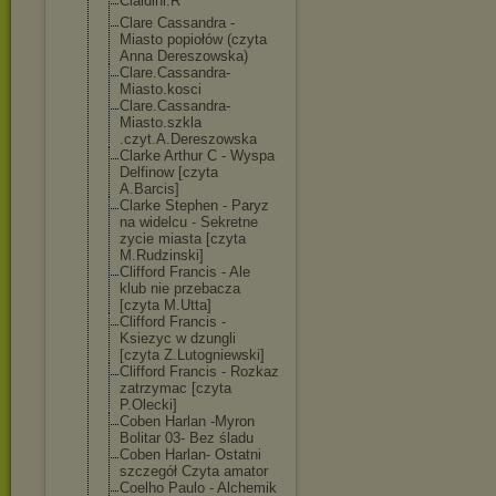
Cialdini.R
Clare Cassandra -
Miasto popiołów (czyta
Anna Dereszowska)
Clare.Cassandr
a-
Miasto.kosci
Clare.Cassandr
a-
Miasto.szkla
.czyt.A.Deresz
owska
Clarke Arthur C - Wyspa
Delfinow [czyta
A.Barcis]
Clarke Stephen - Paryz
na widelcu - Sekretne
zycie miasta [czyta
M.Rudzinski]
Clifford Francis - Ale
klub nie przebacza
[czyta M.Utta]
Clifford Francis -
Ksiezyc w dzungli
[czyta Z.Lutogniewski
]
Clifford Francis - Rozkaz
zatrzymac [czyta
P.Olecki]
Coben Harlan -Myron
Bolitar 03- Bez śladu
Coben Harlan- Ostatni
szczegół Czyta amator
Coelho Paulo - Alchemik