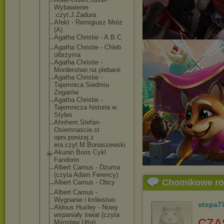
Wybawienie
.czyt.J.Zadura
Afekt - Remigiusz Mróz
(A)
Agatha Christie - A.B.C
Agatha Christie - Chleb
olbrzyma
Agatha Christie -
Morderstwo na plebanii
Agatha Christie -
Tajemnica Siedmiu
Zegarów
Agatha Christie -
Tajemnicza historia w
Styles
Ahnhem.Stefan-
Osiemnascie.st
opni.ponizej.z
era.czyt.M.Bon
aszewski
Akunin Boris Cykl
Fandorin
Albert Camus - Dżuma
(czyta Adam Ferency)
Chomikowe r
Albert Camus - Obcy
Albert Camus -
Wygnanie i królestwo
stopa7
Aldous Huxley - Nowy
wspaniały świat (czyta
CZA
Mirosław Utta)