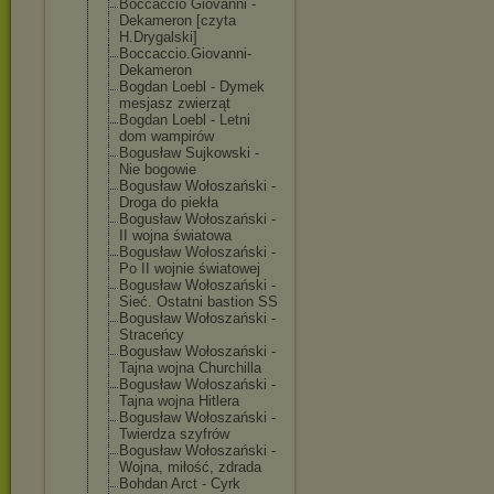
Boccaccio Giovanni -
Dekameron [czyta
H.Drygalski]
Boccaccio.Giov
anni-
Dekameron
Bogdan Loebl - Dymek
mesjasz zwierząt
Bogdan Loebl - Letni
dom wampirów
Bogusław Sujkowski -
Nie bogowie
Bogusław Wołoszański -
Droga do piekła
Bogusław Wołoszański -
II wojna światowa
Bogusław Wołoszański -
Po II wojnie światowej
Bogusław Wołoszański -
Sieć. Ostatni bastion SS
Bogusław Wołoszański -
Straceńcy
Bogusław Wołoszański -
Tajna wojna Churchilla
Bogusław Wołoszański -
Tajna wojna Hitlera
Bogusław Wołoszański -
Twierdza szyfrów
Bogusław Wołoszański -
Wojna, miłość, zdrada
Bohdan Arct - Cyrk