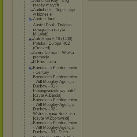
Arundhati Roy - Bóg
rzeczy małych
Audiobook - Negocjacje
w biznesie
Austen Jane
Auster Paul - Trylogia
nowojorska (czyta
M.Lelek)
AutoMapa 6.16 (1406)
Polska i Europa RC2
(Cracked)
Avery Corman - Wielka
promocja
B.Prus Lalka
Baccalario Pierdomenico
- Century
Baccalario Pierdomenico
- Will Moogley-Agencj
a
Duchow - 01 -
Pieciogwiazdko
wy hotel
[czyta A.Barcis]
Baccalario Pierdomenico
- Will Moogley-Agencj
a
Duchow - 02 -
Wstrzasajaca Rodzinka
[czyta W.Zborowski]
Baccalario Pierdomenico
- Will Moogley-Agencj
a
Duchow - 03 - Duch
drapacza chmur [czyta