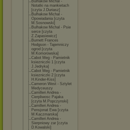
Bulhakow Michal -
Notatki na mankietach
[czyta J.Duriasz]
Bulhakow Michal -
Opowiadania [czyta
M.Sosnowski]
Bulhakow Michal - Psie
serce [czyta
Z.Zapasiewicz]
Burnett Frances
Hodgson - Tajemniczy
ogrod [czyta
M.Komorowska]
Cabot Meg - Pamietnik
ksiezniczki 1 [czyta
J.Jedryka]
Cabot Meg - Pamietnik
ksiezniczki 2 [czyta
H.Kinder-Kiss]
Cameron West - Sztylet
Medyceuszy
Camilleri Andrea -
Cierpliwosc Pajaka
[czyta M.Popczynski]
Camilleri Andrea -
Pensjonat Ewa [czyta
M.Kaczmarska]
Camilleri Andrea -
Sierpniowy zar [czyta
D.Kowalski]