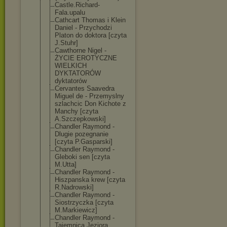
Castle.Richard
-
Fala.upalu
Cathcart Thomas i Klein
Daniel - Przychodzi
Platon do doktora [czyta
J.Stuhr]
Cawthorne Nigel -
ŻYCIE EROTYCZNE
WIELKICH
DYKTATORÓW
dyktatorów
Cervantes Saavedra
Miguel de - Przemyslny
szlachcic Don Kichote z
Manchy [czyta
A.Szczepkowski
]
Chandler Raymond -
Dlugie pozegnanie
[czyta P.Gasparski]
Chandler Raymond -
Gleboki sen [czyta
M.Utta]
Chandler Raymond -
Hiszpanska krew [czyta
R.Nadrowski]
Chandler Raymond -
Siostrzyczka [czyta
M.Markiewicz]
Chandler Raymond -
Tajemnica Jeziora