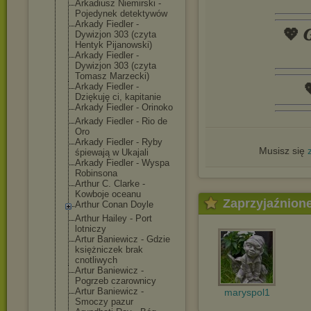
Arkadiusz Niemirski -
Pojedynek detektywów
Arkady Fiedler -
💖 𝑮
Dywizjon 303 (czyta
Hentyk Pijanowski)
Arkady Fiedler -
Dywizjon 303 (czyta
Tomasz Marzecki)

Arkady Fiedler -
Dziękuję ci, kapitanie
Arkady Fiedler - Orinoko
Arkady Fiedler - Rio de
Oro
Arkady Fiedler - Ryby
Musisz się
śpiewają w Ukajali
Arkady Fiedler - Wyspa
Robinsona
Arthur C. Clarke -
Kowboje oceanu
Zaprzyjaźnion
Arthur Conan Doyle
Arthur Hailey - Port
lotniczy
Artur Baniewicz - Gdzie
księżniczek brak
cnotliwych
Artur Baniewicz -
Pogrzeb czarownicy
Artur Baniewicz -
maryspol1
Smoczy pazur