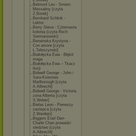
Belmont Leo - Smierc
Messaliny [czyta
Z.Borek]
Bernhard Schlink -
Lektor
Berry Steve - Czternasta
kolonia (czyta Roch
Siemianowski)
Berwinska Krystyna -
Con amore [czyta
L.Teleszynski]
Białołęcka Ewa - Błękit
maga
Białołęcka Ewa – Tkacz
iluzji
Bidwell George - John i
Sara-Ksiestwo
Marlborough [czyta
A.Albrecht]
Bidwell George - Victoria
zona Alberta [czyta
S.Weber]
Bielas Leon - Pierwszy
zastepca [czyta
Z.Wardejn]
Biggers Erarl Derr-
Charle Chan prowadzi
sledztwo [czyta
A.Albrecht]