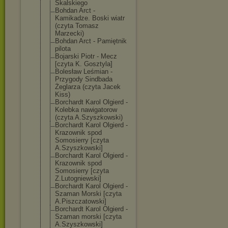
Skalskiego
Bohdan Arct -
Kamikadze. Boski wiatr
(czyta Tomasz
Marzecki)
Bohdan Arct - Pamiętnik
pilota
Bojarski Piotr - Mecz
[czyta K. Gosztyla]
Bolesław Leśmian -
Przygody Sindbada
Żeglarza (czyta Jacek
Kiss)
Borchardt Karol Olgierd -
Kolebka nawigatorow
(czyta A.Szyszkowski)
Borchardt Karol Olgierd -
Krazownik spod
Somosierry [czyta
A.Szyszkowski]
Borchardt Karol Olgierd -
Krazownik spod
Somosierry [czyta
Z.Lutogniewski
]
Borchardt Karol Olgierd -
Szaman Morski [czyta
A.Piszczatowsk
i]
Borchardt Karol Olgierd -
Szaman morski [czyta
A.Szyszkowski]