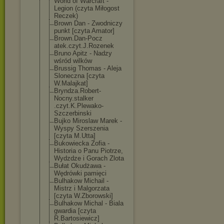
World of Warcraft -
Legion (czyta Miłogost
Reczek)
Brown Dan - Zwodniczy
punkt [czyta Amator]
Brown.Dan-Pocz
atek.czyt.J.Ro
zenek
Bruno Apitz - Nadzy
wśród wilków
Brussig Thomas - Aleja
Sloneczna [czyta
W.Malajkat]
Bryndza.Robert
-
Nocny.stalker
.czyt.K.Plewak
o-
Szczerbinski
Bujko Miroslaw Marek -
Wyspy Szerszenia
[czyta M.Utta]
Bukowiecka Zofia -
Historia o Panu Piotrze,
Wydzdze i Gorach Zlota
Bułat Okudżawa -
Wędrówki pamięci
Bulhakow Michail -
Mistrz i Malgorzata
[czyta W.Zborowski]
Bulhakow Michal - Biala
gwardia [czyta
R.Bartosiewicz
]