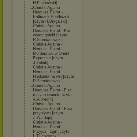
H.Pijanowski]
Christie Agatha -
Hercules Poirot -
Entliczek-Pent
liczek
[czyta H.Drygalski]
Christie Agatha -
Hercules Poirot - Kot
wsrod golebi [czyta
R.Siemianowski
]
Christie Agatha -
Hercules Poirot -
Morderstwo w Orient
Expressie [czyta
J.Zelnik]
Christie Agatha -
Hercules Poirot -
Niedziela na wsi [czyta
R.Siemianowski
]
Christie Agatha -
Hercules Poirot - Piec
malych swinek [czyta
A.Albrecht]
Christie Agatha -
Hercules Poirot - Pora
przyplywu [czyta
Z.Wardejn]
Christie Agatha -
Hercules Poirot -
Przyjdz i zgin [czyta
L.Teleszynski]