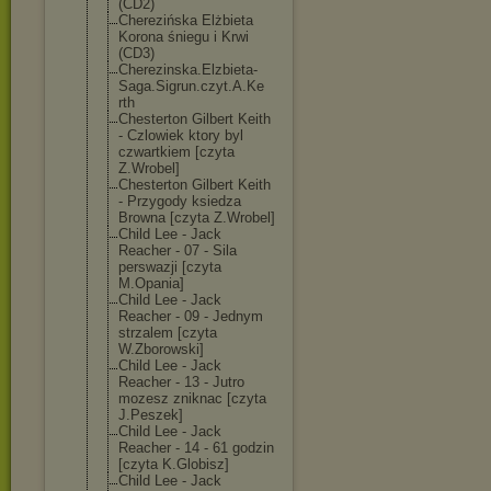
(CD2)
Cherezińska Elżbieta
Korona śniegu i Krwi
(CD3)
Cherezinska.El
zbieta-
Saga.Si
grun.czyt.A.Ke
rth
Chesterton Gilbert Keith
- Czlowiek ktory byl
czwartkiem [czyta
Z.Wrobel]
Chesterton Gilbert Keith
- Przygody ksiedza
Browna [czyta Z.Wrobel]
Child Lee - Jack
Reacher - 07 - Sila
perswazji [czyta
M.Opania]
Child Lee - Jack
Reacher - 09 - Jednym
strzalem [czyta
W.Zborowski]
Child Lee - Jack
Reacher - 13 - Jutro
mozesz zniknac [czyta
J.Peszek]
Child Lee - Jack
Reacher - 14 - 61 godzin
[czyta K.Globisz]
Child Lee - Jack