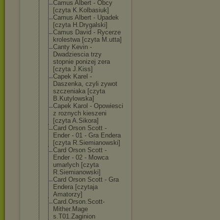
Camus Albert - Obcy
[czyta K.Kolbasiuk]
Camus Albert - Upadek
[czyta H.Drygalski]
Camus David - Rycerze
krolestwa [czyta M.utta]
Canty Kevin -
Dwadziescia trzy
stopnie ponizej zera
[czyta J.Kiss]
Capek Karel -
Daszenka, czyli zywot
szczeniaka [czyta
B.Kutylowska]
Capek Karol - Opowiesci
z roznych kieszeni
[czyta A.Sikora]
Card Orson Scott -
Ender - 01 - Gra Endera
[czyta R.Siemianowski
]
Card Orson Scott -
Ender - 02 - Mowca
umarlych [czyta
R.Siemianowski
]
Card Orson Scott - Gra
Endera [czytaja
Amatorzy]
Card.Orson.Sco
tt-
Mither.Mage
s.T01.Zaginion