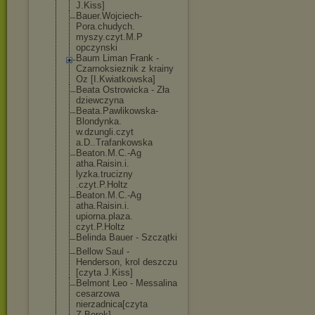
J.Kiss]
Bauer.Wojciech
-
Pora.chudych.
myszy.czyt.M.P
opczynski
Baum Liman Frank -
Czarnoksieznik z krainy
Oz [I.Kwiatkowska
]
Beata Ostrowicka - Zła
dziewczyna
Beata.Pawlikow
ska-
Blondynka.
w.dzungli.czyt
a.D..Trafankow
ska
Beaton.M.C.-Ag
atha.Raisin.i.
lyzka.trucizny
.czyt.P.Holtz
Beaton.M.C.-Ag
atha.Raisin.i.
upiorna.plaza.
czyt.P.Holtz
Belinda Bauer - Szczątki
Bellow Saul -
Henderson, krol deszczu
[czyta J.Kiss]
Belmont Leo - Messalina
cesarzowa
nierzadnica[cz
yta
Z.Borek]