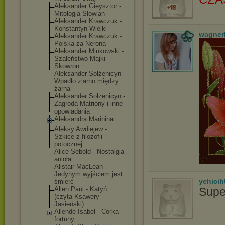
Aleksander Gieysztor -
Mitologia Słowian
Aleksander Krawczuk -
Konstantyn Wielki
wagner
Aleksander Krawczuk -
Polska za Nerona
Aleksander Minkowski -
Szaleństwo Majki
Skowron
Aleksander Sołżenicyn -
Wpadło ziarno między
żarna
Aleksander Sołżenicyn -
Zagroda Matriony i inne
opowiadania
Aleksandra Marinina
Aleksy Awdiejew -
Szkice z filozofii
potocznej
Alice Sebold - Nostalgia
anioła
Alistair MacLean -
Jedynym wyjściem jest
yehicih
śmierć
Allen Paul - Katyń
Supe
(czyta Ksawery
Jasieński)
Allende Isabel - Corka
fortuny