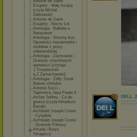
Antoine de Saint-
Exupéry - Mały książę
(czyta Michał
Żebrowski)
Antoine de Saint-
Exupéry - Nocny Lot
Antologia - Ballada o
Narayamie
Antologia - Smutny kos.
Opowieści niesamowite i
osobliwe z prozy
niderlandzkiej
Antologia - Zachcianki -
Dziesiec zmyslowych
opowiesci [czytaja
J.Trzepiecinsk
a,Z.Zamachowsk
i]
Antologia - Żółty Smok.
Baśnie chińskie
Antonio Socci -
Tajemnice Jana Pawła II
DELL_2
Archer Jeffrey - Co do
grosza (czyta Arkadiusz
Bazak)
Archibald Joseph Cronin
- Cytadela
Archibald Joseph Cronin
- Dziennik Północy
Arkadij i Borys
Strugaccy