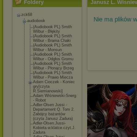
Foldery
Janusz L. Wisnie
zck68
Nie ma plików w
audiobook
(Audiobook PL) Smith
Wilbur - Błękity
(Audiobook PL) Smith
Wilbur - Brama Chaki
(Audiobook PL) Smith
Wilbur - Monsun
(Audiobook PL) Smith
Wilbur - Odgłos Gromu
(Audiobook PL) Smith
Wilbur - Płonący Brzeg
(Audiobook PL) Smith
Wilbur - Prawo Miecza
Adam Cioczek - Koniec
gry[czyta
R.Siemianowski
]
Adam Wiśniewski-Sne
rg
- Robot
Adler-Olsen Jussi -
Departament Q. Tom 2.
Zabójcy bażantów
(czyta Janusz Zadura)
Adler-Olsen.Ju
ssi-
Kobieta.w.
klatce.czyt.J.
Zadura
Adler-Olsen.Ju
ssi-