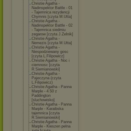
Christie Agatha -
Nadinspektor Battle - 01
- Tajemnica rezydencji
Chymnis [czyta M.Utta]
Christie Agatha -
Nadinspektor Battle - 02
- Tajemnica siedmiu
zegarow [czyta J.Zelnik]
Christie Agatha -
Nemezis [czyta M.Utta]
Christie Agatha -
Niespodziewany gosc
[czyta L.Filipowicz]
Christie Agatha - Noc i
ciemnosc [czyta
R.Siemianowski
]
Christie Agatha -
Pajeczyna (czyta
L.Filipowicz)
Christie Agatha - Panna
Marple - 4.50 z
Paddington
[sluchowisko]
Christie Agatha - Panna
Marple - Karaibska
tajemnica [czyta
R.Siemianowski
]
Christie Agatha - Panna
Marple - Kieszen pelna
zyta [czyta