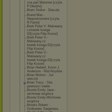
zna pan Maronne [czyta
P.Oledzki]
Bram Stoker - Dracula
Brand Max -
Nieposkromieni [czyta
R.Faron]
Brett Peter V -Malowany
czlowiek ksiega
02[czyta Filip Kosior]
Brett.Peter V.-
Malowany.cz
lowiek.ksiega.
01[czyta
Filip Kosior]
Brett.Peter V.-
Malowany.cz
lowiek.ksiega.
02[czyta
Filip Kosior]
Brian Herbert, Kevin J.
Anderson - Ród Atrydów
Brian Morton - Już
wieczór
Brian Tracy - Sila
pewnosci siebie
Brontë Emily Jane -
wichrowe wzgórza
Bronte Emily-Wichrowe
wzgórza
Brooks Robert -
Grobowiec Sargerasa.