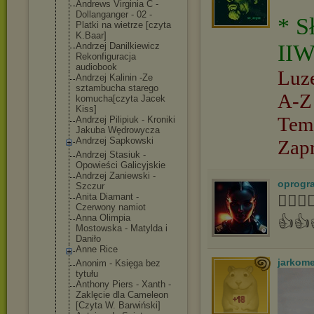
Andrews Virginia C -
Dollanganger - 02 -
* S
Platki na wietrze [czyta
K.Baar]
IIW
Andrzej Danilkiewicz
Rekonfiguracja
audiobook
Luz
Andrzej Kalinin -Ze
sztambucha starego
A-Z
komucha[czyta Jacek
Kiss]
Tem
Andrzej Pilipiuk - Kroniki
Jakuba Wędrowycza
Andrzej Sapkowski
Zap
Andrzej Stasiuk -
Opowieści Galicyjskie
Andrzej Zaniewski -
oprogr
Szczur
Anita Diamant -
👍🏻
Czerwony namiot
Anna Olimpia
👍👍
Mostowska - Matylda i
Daniło
Anne Rice
jarkom
Anonim - Księga bez
tytułu
Anthony Piers - Xanth -
Zaklęcie dla Cameleon
[Czyta W. Barwiński]