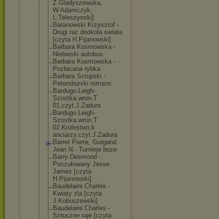
Z.Gladyszewska
,
W.Adamczyk,
L.Teleszynski]
Baranowski Krzysztof -
Drugi raz dookola swiata
[czyta H.Pijanowski]
Barbara Kosmowska -
Niebieski autobus
Barbara Kosmowska -
Pozłacana rybka
Barbara Scrupski -
Petersburski romans
Bardugo.Leigh-
Szostka.wron.T
01.czyt.J.Zadu
ra
Bardugo.Leigh-
Szostka.wron.T
02.Krolestwo.k
anciarzy.czyt.
J.Zadura
Barret Pierre, Gurgand
Jean N.- Turnieje boze
Barry Desmond -
Poszukiwany Jesse
James [czyta
H.Pijanowski]
Baudelaire Charles -
Kwiaty zla [czyta
J.Kobuszewski]
Baudelaire Charles -
Sztuczne raje [czyta