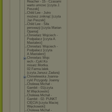
Reacher - 15 - Czasami
warto umrzec [czyta J.
Peszek]
Child Lee - Jutro
możesz zniknąć [czyta
Jan Peszek]
Child Lee - Siła
perswazji [czyta Marian
Opania]
Chmielarz Wojciech -
Podpalacz [czyta A.
Mastalerz]
Chmielarz Wojciech -
Podpalacz [czyta
A.Mastalerz]
Chmielarz.Wojc
iech.-.Cykl.Ko
misarz.Mortka.
02.Farma.lalek
.
(czyta.Janusz
.Zadura)
Chmielewska Joanna-
cykl Przygody Joanny
Cholewa Michał -
Gambit - 01(czyta
M.Więckowski)
Cholewa Michał -
Gambit - 02- PUNKT
CIĘCIA [czyta Maciej
Więckowski]
Cholewa Michał -