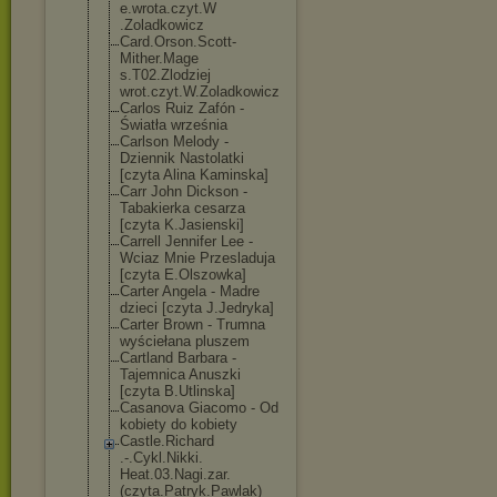
e.wrota.czyt.W
.Zoladkowicz
Card.Orson.Sco
tt-
Mither.Mage
s.T02.Zlodziej
wrot.czyt.W.Zo
ladkowicz
Carlos Ruiz Zafón -
Światła września
Carlson Melody -
Dziennik Nastolatki
[czyta Alina Kaminska]
Carr John Dickson -
Tabakierka cesarza
[czyta K.Jasienski]
Carrell Jennifer Lee -
Wciaz Mnie Przesladuja
[czyta E.Olszowka]
Carter Angela - Madre
dzieci [czyta J.Jedryka]
Carter Brown - Trumna
wyściełana pluszem
Cartland Barbara -
Tajemnica Anuszki
[czyta B.Utlinska]
Casanova Giacomo - Od
kobiety do kobiety
Castle.Richard
.-.Cykl.Nikki.
Heat.03.Nagi.z
ar.
(czyta.Patr
yk.Pawlak)