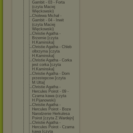
Gambit - 03 - Forta
(czyta Maciej
Więckowski)
Cholewa Michał -
Gambit - 04 - Inwit
(czyta Maciej
Więckowski)
Christie Agatha -
Brzemie [czyta
H.Kaminska]
Christie Agatha - Chleb
olbrzyma [czyta
H.Kaminska]
Christie Agatha - Corka
jest corka [czyta
H.Kaminska]
Christie Agatha - Dom
przestepcow [czyta
M.Utta]
Christie Agatha -
Hercules Poirot - 09 -
Czarna kawa (czyta
H.Pijanowski)
Christie Agatha -
Hercules Poirot - Boze
Narodzenie Herkulesa
Poirot [czyta Z.Wardejn]
Christie Agatha -
Hercules Poirot - Czarna
kawa [czyta