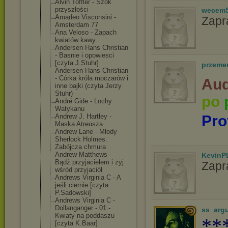
Alvin Toffler - Szok
przyszłości
wecem
Amadeo Visconsini -
Zapr
Amsterdam 77
Ana Veloso - Zapach
kwiatów kawy
Andersen Hans Christian
- Basnie i opowiesci
[czyta J.Stuhr]
przeme
Andersen Hans Christian
- Córka króla moczarów i
Aud
inne bajki (czyta Jerzy
Stuhr)
po
André Gide - Lochy
Watykanu
Andrew J. Hartley -
Pro
Maska Atreusza
Andrew Lane - Młody
Sherlock Holmes.
Zabójcza chmura
Andrew Matthews -
KevinP
Bądź przyjacielem i żyj
Zapr
wśród przyjaciół
Andrews Virginia C - A
jeśli ciernie [czyta
P.Sadowski]
Andrews Virginia C -
Dollanganger - 01 -
ss_arg
Kwiaty na poddaszu
**
[czyta K.Baar]