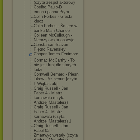
(czyta zespół aktorów)
Coelho.Paulo-D
emon.i.panna.P
rym
Colin Forbes - Grecki
klucz
Colin Forbes - Śmierć w
banku Main Chance
Colleen McCullough -
Nieprzyzwoita obsesja
Constance Heaven -
Piętno Ravensley
Cooper James Fenimore
Cormac McCarthy - To
nie jest kraj dla starych
ludzi
Cornwell Bernard - Piesn
lukow - Azincourt [czyta
L.Wojtaszak]
Craig Russell - Jan
Faber 4 - Mistrz
karnawału (czyta
Andrzej Mastalerz)
Craig Russell - Jan
Faber 4 - Mistrz
karnawału (czyta
Andrzej Mastalerz) 1
Craig Russell - Jan
Fabel 03 -
Zmartwychwstał
y (czyta
Andrzej Mastalerz)