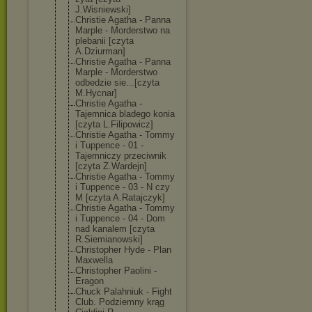
J.Wisniewski]
Christie Agatha - Panna
Marple - Morderstwo na
plebanii [czyta
A.Dziurman]
Christie Agatha - Panna
Marple - Morderstwo
odbedzie sie...[czyta
M.Hycnar]
Christie Agatha -
Tajemnica bladego konia
[czyta L.Filipowicz]
Christie Agatha - Tommy
i Tuppence - 01 -
Tajemniczy przeciwnik
[czyta Z.Wardejn]
Christie Agatha - Tommy
i Tuppence - 03 - N czy
M [czyta A.Ratajczyk]
Christie Agatha - Tommy
i Tuppence - 04 - Dom
nad kanalem [czyta
R.Siemianowski
]
Christopher Hyde - Plan
Maxwella
Christopher Paolini -
Eragon
Chuck Palahniuk - Fight
Club. Podziemny krąg