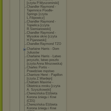
[czyta P.Wyszomirski]
Chandler Raymond -
Tajemnice Poodle-
Springs [czyta
L.Filipowicz]
Chandler Raymond -
Topielica [czyta
R.Siemianowski
]
Chandler Raymond -
Wysokie okno [czyta
H.Pijanowski]
Chandler.Raymo
nd TZO
Charlaine Harris - Dom
Juliusów
Charlaine Harris - Łatwo
przyszło, łatwo poszło
(czyta Anna Mrozowska)
Charles Portis -
Prawdziwe męstwo
Charrisre Henri - Papillon
[czyta Z.Wardejn]
Chattam Maxime -
Obietnica mroku [czyta
A. Szyszkowski]
Cherezińska Elżbieta
Korona śniegu i Krwi
(CD1)
Cherezińska Elżbieta
Korona śniegu i Krwi