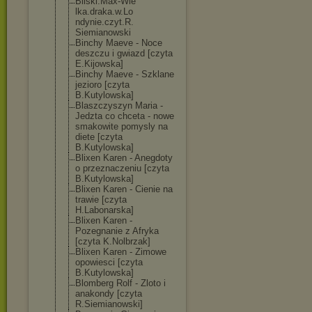
Bilski.Max-Wie
lka.draka.w.Lo
ndynie.czyt.R.
Siemianowski
Binchy Maeve - Noce
deszczu i gwiazd [czyta
E.Kijowska]
Binchy Maeve - Szklane
jezioro [czyta
B.Kutylowska]
Blaszczyszyn Maria -
Jedzta co chceta - nowe
smakowite pomysly na
diete [czyta
B.Kutylowska]
Blixen Karen - Anegdoty
o przeznaczeniu [czyta
B.Kutylowska]
Blixen Karen - Cienie na
trawie [czyta
H.Labonarska]
Blixen Karen -
Pozegnanie z Afryka
[czyta K.Nolbrzak]
Blixen Karen - Zimowe
opowiesci [czyta
B.Kutylowska]
Blomberg Rolf - Zloto i
anakondy [czyta
R.Siemianowski
]