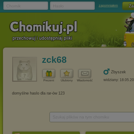
Chomik
Hasło
zapomniałem
zck68
Zbyszek
widziany: 18.05.2
Prezent
Ulubiony
Wiadomość
Szukaj plików na tym chomiku