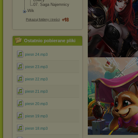
07. Saga Najemnicy
Wik
Pokazuj foldery i treści
Ostatnio pobierane pliki
piesn 24.mp3
piesn 23.mp3
piesn 22.mp3
piesn 21.mp3
piesn 20.mp3
piesn 19.mp3
piesn 18.mp3