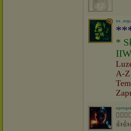
ss_arg
**
* S
IIW
Luz
A-Z
Tem
Zap
oprogr
👍🏻
👍👍