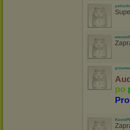
yehicih
Supe
wecem
Zapr
przeme
Aud
po
Pro
KevinP
Zapr