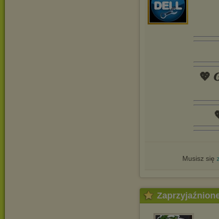
💖 𝑮

Musisz się
Zaprzyjaźnion