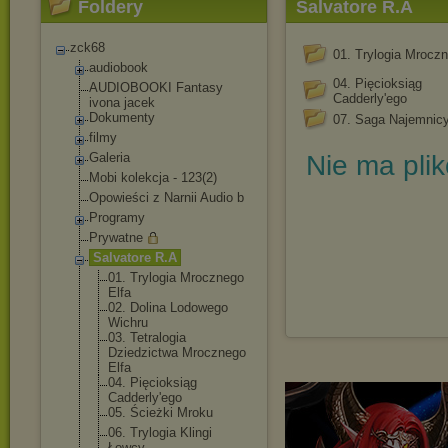
Foldery
Salvatore R.A
zck68
01. Trylogia Mroczn
audiobook
04. Pięcioksiąg
AUDIOBOOKI Fantasy
Cadderly'ego
ivona jacek
Dokumenty
07. Saga Najemnic
filmy
Galeria
Nie ma pli
Mobi kolekcja - 123(2)
Opowieści z Narnii Audio b
Programy
Prywatne
Salvatore R.A
01. Trylogia Mrocznego
Elfa
02. Dolina Lodowego
Wichru
03. Tetralogia
Dziedzictwa Mrocznego
Elfa
04. Pięcioksiąg
Cadderly'ego
05. Ścieżki Mroku
06. Trylogia Klingi
Łowcy