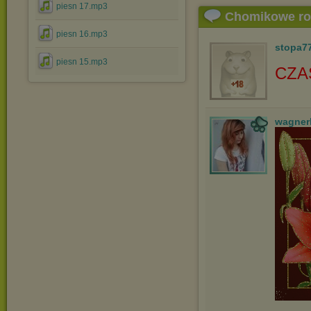
piesn 17.mp3
Chomikowe r
piesn 16.mp3
stopa7
piesn 15.mp3
CZA
wagner