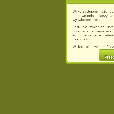
Wykorzystujemy pliki c
usprawnienia korzyst
wyświetlenia reklam dop
Jeśli nie zmienisz ust
przeglądarce, wyrażasz
komputerze przez admin
Corporation.
W każdej chwili możesz
cookies w swojej przeglą
w naszej Pol
Prze
http://chomikuj.pl/Polity
Jednocześnie informuje
może spowodować ogr
Chomikuj.pl.
W przypadku braku twojej
prosimy o opuszczenie se
Wykorzystanie plików c
(dostosowanie reklam do
działań marketingowych).
Wyrażenie sprzeciwu spo
będzie dopasowana do Tw