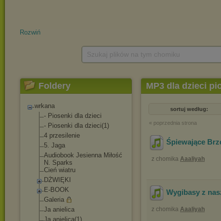
Rozwiń
Szukaj plików na tym chomiku
Foldery
MP3 dla dzieci pi
wrkana
sortuj według:
- Piosenki dla dzieci
« poprzednia strona
- Piosenki dla dzieci(1)
4 przesilenie
Śpiewające Brz
5. Jaga
Audiobook Jesienna Miłość
z chomika
Aaaliyah
N. Sparks
Cień wiatru
DŻWIĘKI
E-BOOK
Wygibasy z nasz
Galeria
Ja anielica
z chomika
Aaaliyah
Ja anielica(1)