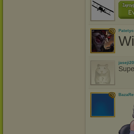
Patetyc
Wi
jaseji2
Supe
BazaRe