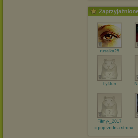
Zaprzyjaźnion
rusalka28
fly4fun
N
Filmy-_2017
« poprzednia strona