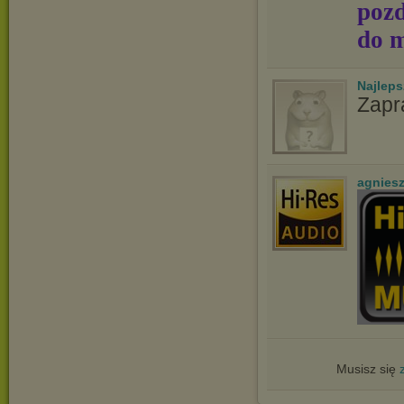
pozd
do m
Najlep
Zapr
agnies
Musisz się