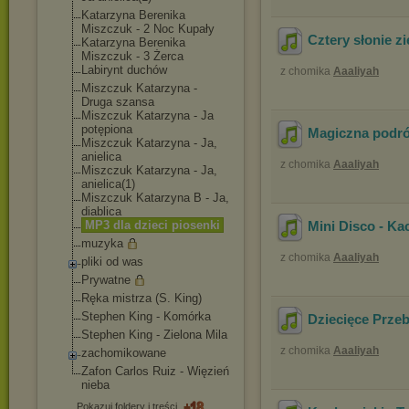
Katarzyna Berenika
Miszczuk - 2 Noc Kupały
Cztery słonie zi
Katarzyna Berenika
Miszczuk - 3 Żerca
Labirynt duchów
z chomika
Aaaliyah
Miszczuk Katarzyna -
Druga szansa
Miszczuk Katarzyna - Ja
potępiona
Magiczna podr
Miszczuk Katarzyna - Ja,
anielica
z chomika
Aaaliyah
Miszczuk Katarzyna - Ja,
anielica(1)
Miszczuk Katarzyna B - Ja,
diablica
MP3 dla dzieci piosenki
Mini Disco - Ka
muzyka
z chomika
Aaaliyah
pliki od was
Prywatne
Ręka mistrza (S. King)
Stephen King - Komórka
Dziecięce Przeb
Stephen King - Zielona Mila
z chomika
Aaaliyah
zachomikowane
Zafon Carlos Ruiz - Więzień
nieba
Pokazuj foldery i treści