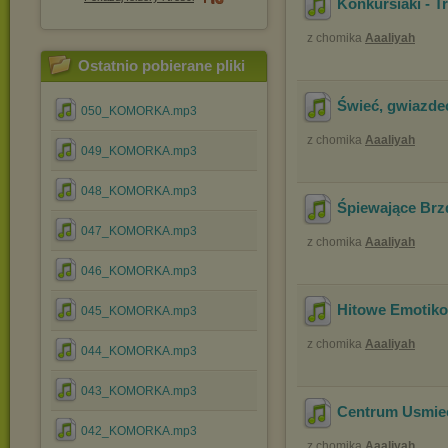
Konkursiaki - T
z chomika
Aaaliyah
Ostatnio pobierane pliki
Świeć, gwiazde
050_KOMORKA.mp3
z chomika
Aaaliyah
049_KOMORKA.mp3
048_KOMORKA.mp3
Śpiewające Brz
047_KOMORKA.mp3
z chomika
Aaaliyah
046_KOMORKA.mp3
Hitowe Emotiko
045_KOMORKA.mp3
z chomika
Aaaliyah
044_KOMORKA.mp3
043_KOMORKA.mp3
Centrum Usmiec
042_KOMORKA.mp3
z chomika
Aaaliyah