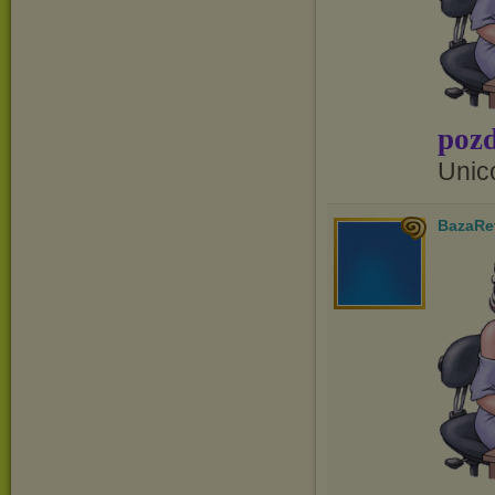
pozd
Unic
BazaRe