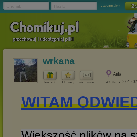
Chomik
Hasło
zapomniałem
wrkana
Ania
widziany: 2.04.20
Prezent
Ulubiony
Wiadomość