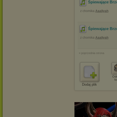
Śpiewające Brzd
z chomika
Aaaliyah
Śpiewające Brz
z chomika
Aaaliyah
« poprzednia strona
Odt
fo
Dodaj plik