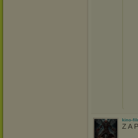
kino-fi
Z A 