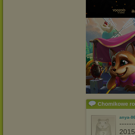
Chomikowe r
anya-86
----
201