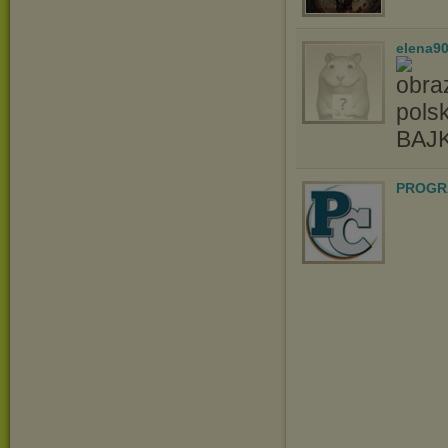
elena9
pols
BAJ
PROGR