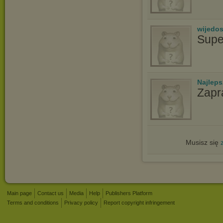
wijedo
Supe
Najlep
Zapr
Musisz się
Main page
Contact us
Media
Help
Publishers Platform
Terms and conditions
Privacy policy
Report copyright infringement