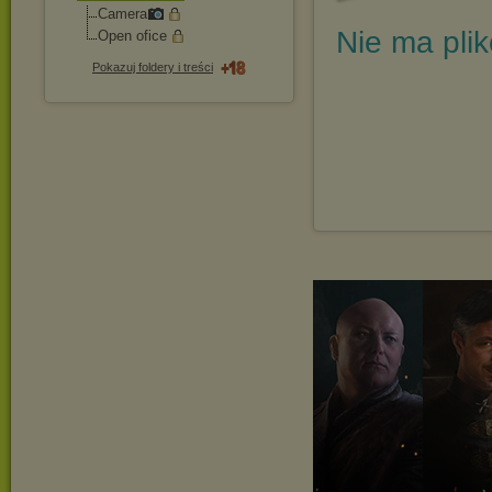
Camera
Nie ma pli
Open ofice
Pokazuj foldery i treści