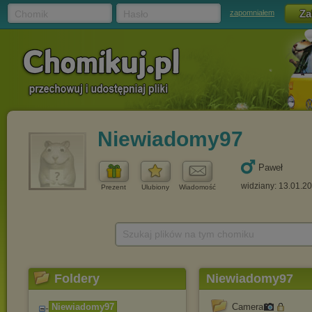
Chomik
Hasło
zapomniałem
Niewiadomy97
Paweł
widziany: 13.01.2
Prezent
Ulubiony
Wiadomość
Szukaj plików na tym chomiku
Foldery
Niewiadomy97
Niewiadomy97
Camera