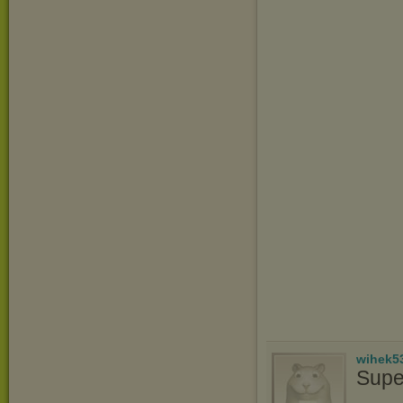
wihek5
Supe