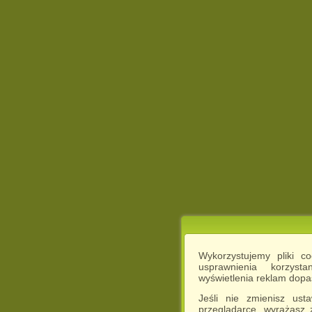
Wykorzystujemy pliki c
usprawnienia korzyst
wyświetlenia reklam dop
Jeśli nie zmienisz ust
przeglądarce, wyrażasz