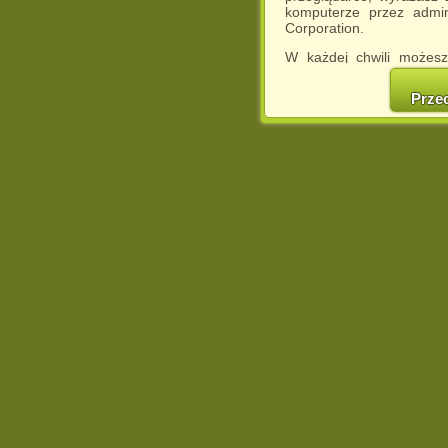
komputerze przez admin
Corporation.
W każdej chwili możesz
cookies w swojej przeglą
w naszej Pol
Prze
http://chomikuj.pl/Polity
Jednocześnie informuje
może spowodować ogr
Chomikuj.pl.
W przypadku braku twojej
prosimy o opuszczenie se
Wykorzystanie plików c
(dostosowanie reklam do
działań marketingowych).
Wyrażenie sprzeciwu spo
będzie dopasowana do Tw
wyświetlona przypadkowo
Istnieje możliwość zmian
sposób uniemożliwiając
urządzeniu końcowym. M
dokonując odpowiednich
internetowej.