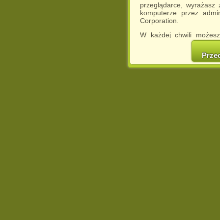
przeglądarce, wyrażasz
komputerze przez admin
Corporation.
W każdej chwili możesz
cookies w swojej przeglą
w naszej Pol
Prze
http://chomikuj.pl/Polity
Jednocześnie informuje
może spowodować ogr
Chomikuj.pl.
W przypadku braku twojej
prosimy o opuszczenie se
Wykorzystanie plików c
(dostosowanie reklam do
działań marketingowych).
Wyrażenie sprzeciwu spo
będzie dopasowana do Tw
wyświetlona przypadkowo
Istnieje możliwość zmian
sposób uniemożliwiając
urządzeniu końcowym. M
dokonując odpowiednich
internetowej.