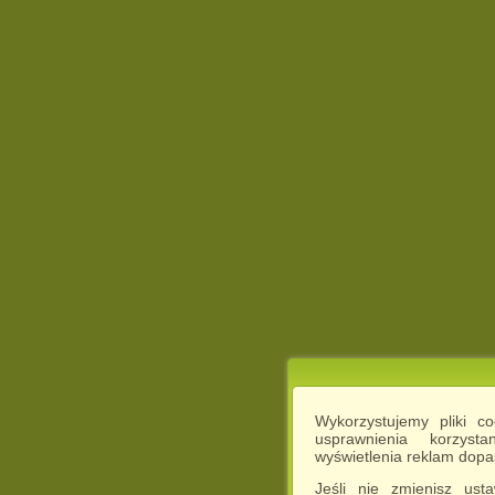
Wykorzystujemy pliki c
usprawnienia korzyst
wyświetlenia reklam dop
Jeśli nie zmienisz ust