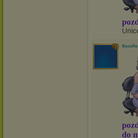
pozd
Unic
BazaRe
pozd
do m