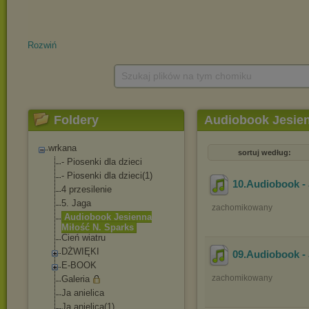
Rozwiń
Szukaj plików na tym chomiku
Foldery
Audiobook Jesien
wrkana
sortuj według:
- Piosenki dla dzieci
- Piosenki dla dzieci(1)
10.Audiobook - 
4 przesilenie
5. Jaga
zachomikowany
Audiobook Jesienna
Miłość N. Sparks
Cień wiatru
DŻWIĘKI
09.Audiobook - 
E-BOOK
zachomikowany
Galeria
Ja anielica
Ja anielica(1)