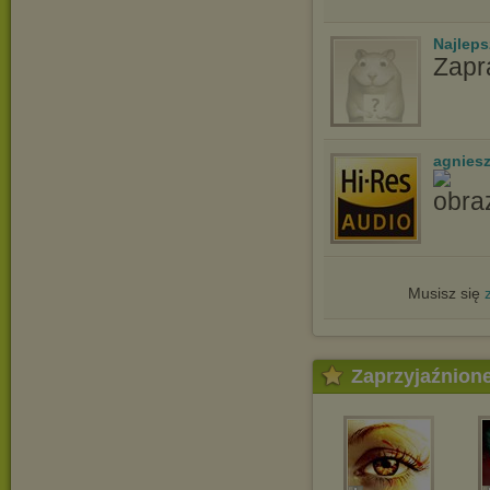
Najlep
Zapr
agnies
Musisz się
Zaprzyjaźnion