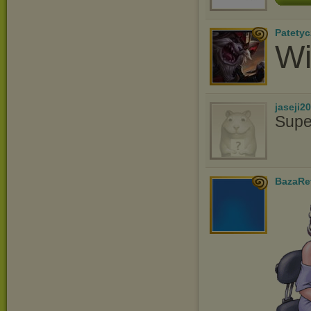
Patetyc
Wi
jaseji2
Supe
BazaRe