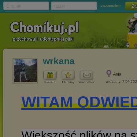
Chomik
Hasło
zapomniałem
wrkana
Ania
widziany: 2.04.20
Prezent
Ulubiony
Wiadomość