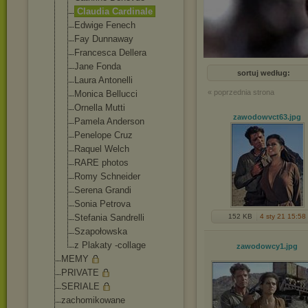
Claudia Cardinale
Edwige Fenech
Fay Dunnaway
Francesca Dellera
Jane Fonda
sortuj według:
Laura Antonelli
« poprzednia strona
Monica Bellucci
Ornella Mutti
zawodowvct63
.jpg
Pamela Anderson
Penelope Cruz
Raquel Welch
RARE photos
Romy Schneider
Serena Grandi
Sonia Petrova
152 KB
4 sty 21 15:58
Stefania Sandrelli
Szapołowska
z Plakaty -collage
zawodowcy1
.jpg
MEMY
PRIVATE
SERIALE
zachomikowane