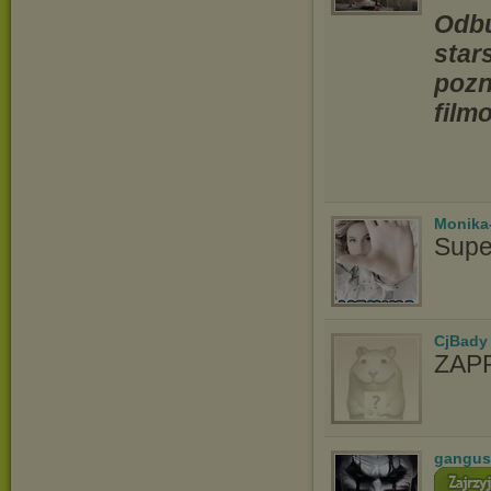
Odbu
star
pozn
film
Monika
Supe
CjBady
ZAP
gangus