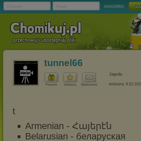
Chomik
Hasło
zapomniałem
tunnel66
Jagoda
widziany: 8.02.20
Prezent
Ulubiony
Wiadomość