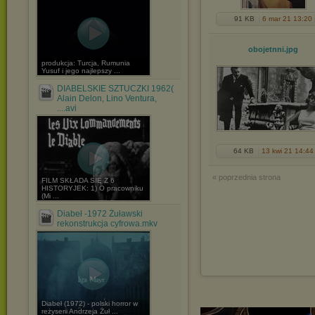
91 KB
6 mar 21 13:20
obojetnni
.jpg
produkcja: Turcja, Rumunia
Yusuf i jego najlepszy ...
DIABELSKIE SZTUCZKI 1962(
Alain Delon, Lino Ventura,
....avi
64 KB
13 kwi 21 14:44
« poprzednia strona
FILM SKŁADA SIĘ Z 6
HISTORYJEK: 1) O pracowniku
(Mi ...
Diabeł -1972 Żuławski
rekonstrukcja cyfrowa.mkv
Diabeł (1972) - polski horror w
reżyserii Andrzeja Żuł ...