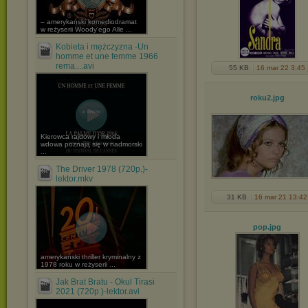
– amerykański komediodramat
w reżyserii Woody'ego Alle ...
Kobieta i mężczyzna -Un
homme et une femme 1966
rema....avi
55 KB
16 mar 22 3:45
roku2
.jpg
Kierowca rajdowy i młoda
wdowa poznają się w nadmorski
...
The Driver 1978 (720p.)-
lektor.mkv
31 KB
16 mar 21 13:42
pop
.jpg
amerykański thriller kryminalny z
1978 roku w reżyserii ...
Jak Brat Bratu - Okul Tirasi
2021 (720p.)-lektor.avi