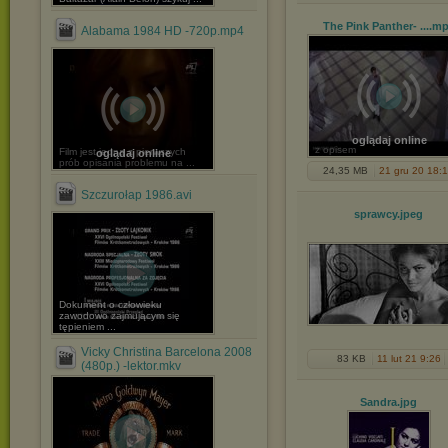
The Pink Panther- ...
.mp
Alabama 1984 HD -720p.mp4
oglądaj online
z opisem
Film jest jedną z pierwszych
oglądaj online
prób opisania problemu na ...
24,35 MB
21 gru 20 18:
Szczurołap 1986.avi
sprawcy
.jpeg
Dokument o człowieku
zawodowo zajmującym się
tępieniem ...
Vicky Christina Barcelona 2008
83 KB
11 lut 21 9:26
(480p.) -lektor.mkv
Sandra
.jpg