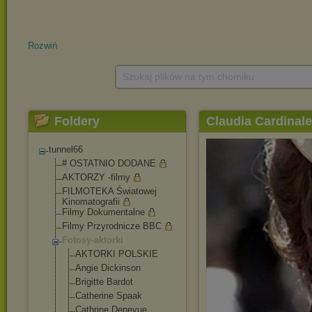
Rozwiń
Szukaj plików na tym chomiku
Foldery
Claudia Cardinale
tunnel66
# OSTATNIO DODANE
AKTORZY -filmy
FILMOTEKA Światowej
Kinomatografii
Filmy Dokumentalne
Filmy Przyrodnicze BBC
Fotosy-aktorki
AKTORKI POLSKIE
Angie Dickinson
Brigitte Bardot
Catherine Spaak
Cathrine Denevue