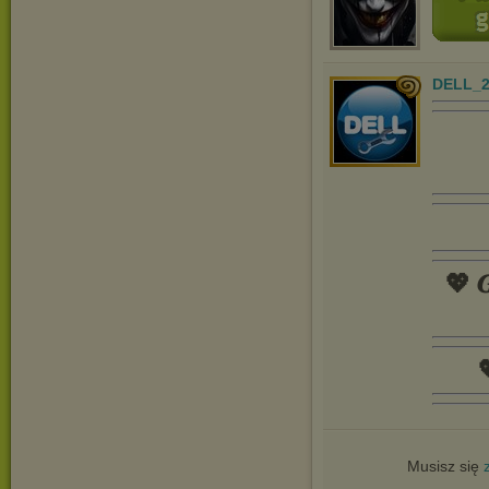
DELL_2
💖 𝑮

Musisz się