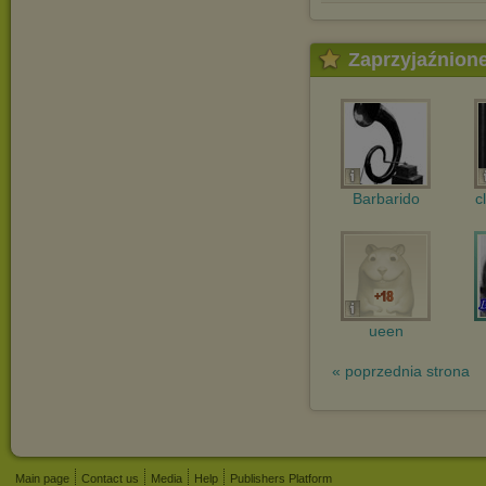
Zaprzyjaźnion
Barbarido
c
ueen
« poprzednia strona
Main page
Contact us
Media
Help
Publishers Platform