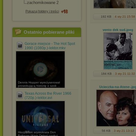
zachomikowane 2
Pokazuj foldery i treści
192 KB
4 sty 21 15:58
vento dek sud
.jpeg
Ostatnio pobierane pliki
Gorace miejsce - The Hot Spot
1990 (1080p.)-lektor.mkv
184 KB
3 sty 21 11:32
Dennis Hopper wyreżyserował
prowokującą historię o szok ...
Ucieczka-na-Atene-
.jp
Texas Across the River 1966
(720p.)-lektor.avi
56 KB
3 sty 21 13:12
Hiszpański arystokrata Don
Baltazar (Alain Delon) szykuj ...