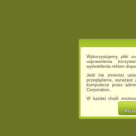
Wykorzystujemy pliki c
usprawnienia korzyst
wyświetlenia reklam dop
Jeśli nie zmienisz ust
przeglądarce, wyrażasz
komputerze przez admin
Corporation.
W każdej chwili możesz
cookies w swojej przeglą
w naszej Pol
Prze
http://chomikuj.pl/Polity
Jednocześnie informuje
może spowodować ogr
Chomikuj.pl.