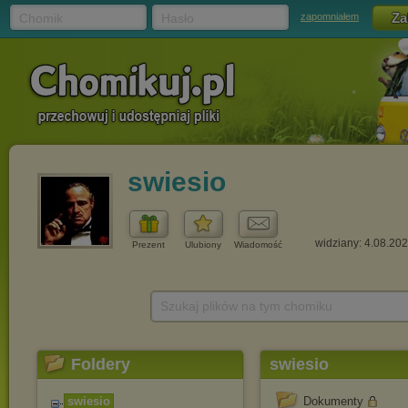
Chomik
Hasło
zapomniałem
swiesio
widziany: 4.08.20
Prezent
Ulubiony
Wiadomość
Szukaj plików na tym chomiku
Foldery
swiesio
swiesio
Dokumenty