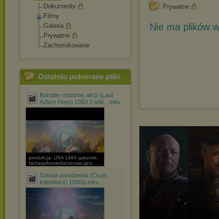
Dokumenty
Prywatne
Filmy
Nie ma plików w
Galeria
Prywatne
Zachomikowane
Ostatnio pobierane pliki
Bohater ostatniej akcji (Last
Action Hero) 1080 2 lekt....mkv
produkcja: USA 1993 gatunek:
fantasy/komedia/sensacyjny ...
Szkoła uwodzenia (Cruel
Intentions) 1080p.mkv