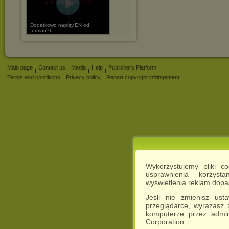
Dodatkowo napisy.EN od
furman76
Main page
Contact us
Media
Help
Publishers Platform
Terms and conditions
Privacy policy
Report copyright infringement
Wykorzystujemy pliki c
usprawnienia korzyst
wyświetlenia reklam dop
Jeśli nie zmienisz ust
przeglądarce, wyrażasz
komputerze przez admin
Corporation.