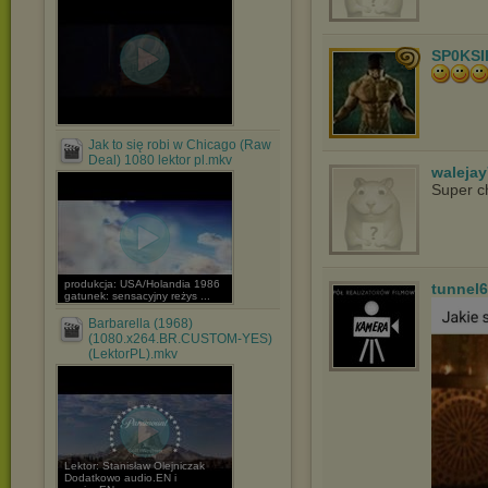
SP0KSI
Jak to się robi w Chicago (Raw
Deal) 1080 lektor pl.mkv
waleja
Super c
produkcja: USA/Holandia 1986
tunnel
gatunek: sensacyjny reżys ...
Barbarella (1968)
(1080.x264.BR.CUSTOM-YES)
(LektorPL).mkv
Lektor: Stanisław Olejniczak
Dodatkowo audio.EN i