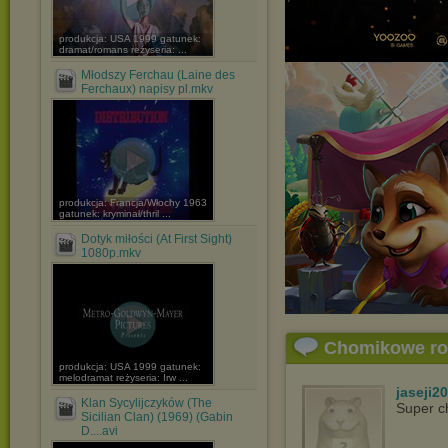
produkcja: USA 1999 gatunek:
dramat/romans reżyseria: ...
Młodszy Ferchau (Laine des
Ferchaux) napisy pl.mkv
produkcja: Francja/Włochy 1963
gatunek: kryminał/thril ...
Dotyk miłości (At First Sight)
1080p.mkv
Chomikowe r
produkcja: USA 1999 gatunek:
melodramat reżyseria: Irw ...
jaseji2
Klan Sycylijczyków (The
Super c
Sicilian Clan) (1969) (Gabin
D....avi