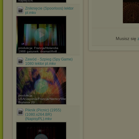
napisy.EN
Zniknięcie (Spoorloos) lektor
pl.mkv
Musisz się
produkcja: Francja/Holandia
1988 gatunek: dramat/thrill ...
Zawód - Szpieg (Spy Game)
1080 lektor pl.mkv
produkcja:
USA/Japonia/Francja/Niemcy/Wielka
Brytania 20 ...
Piknik (Picnic) (1955)
(1080.x264.BR)
(NapisyPL).mkv