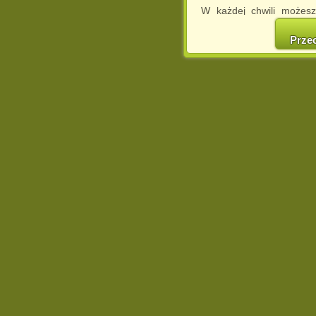
W każdej chwili możesz
cookies w swojej przeglą
w naszej Pol
Prze
http://chomikuj.pl/Polity
Jednocześnie informuje
może spowodować ogr
Chomikuj.pl.
W przypadku braku twojej
prosimy o opuszczenie se
Wykorzystanie plików c
(dostosowanie reklam do
działań marketingowych).
Wyrażenie sprzeciwu spo
będzie dopasowana do Tw
wyświetlona przypadkowo
Istnieje możliwość zmian
sposób uniemożliwiając
urządzeniu końcowym. M
dokonując odpowiednich
internetowej.
Pełną informację na 
http://chomikuj.pl/Polity