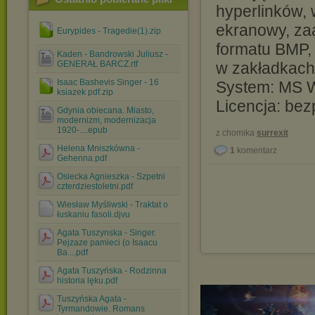
hyperlinków, 
ekranowy, za
Eurypides - Tragedie(1).zip
formatu BMP, 
Kaden - Bandrowski Juliusz -
GENERAŁ BARCZ.rtf
w zakładkach
Isaac Bashevis Singer - 16
System: MS W
ksiazek pdf.zip
Licencja: bez
Gdynia obiecana. Miasto,
modernizm, modernizacja
1920-....epub
z chomika
surrexit
Helena Mniszkówna -
1
komentarz
Gehenna.pdf
Osiecka Agnieszka - Szpetni
czterdziestoletni.pdf
Wiesław Myśliwski - Traktat o
łuskaniu fasoli.djvu
Agata Tuszynska - Singer.
Pejzaze pamieci (o Isaacu
Ba....pdf
Agata Tuszyńska - Rodzinna
historia lęku.pdf
Tuszyńska Agata -
Tyrmandowie. Romans