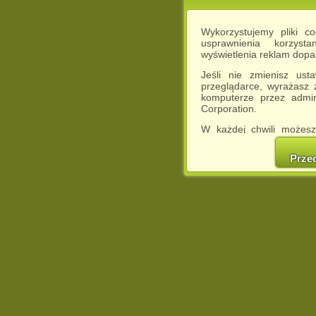
Wykorzystujemy pliki c
usprawnienia korzyst
wyświetlenia reklam dop
Jeśli nie zmienisz ust
przeglądarce, wyrażasz
komputerze przez admin
Corporation.
W każdej chwili możesz
cookies w swojej przeglą
w naszej Pol
Prze
http://chomikuj.pl/Polity
Jednocześnie informuje
może spowodować ogr
Chomikuj.pl.
W przypadku braku twojej
prosimy o opuszczenie se
Wykorzystanie plików c
(dostosowanie reklam do
działań marketingowych).
Wyrażenie sprzeciwu spo
będzie dopasowana do Tw