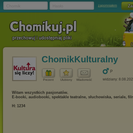
Chomik
Hasło
zapomniałem
ChomikKulturalny
P
widziany: 8.08.20
Prezent
Ulubiony
Wiadomość