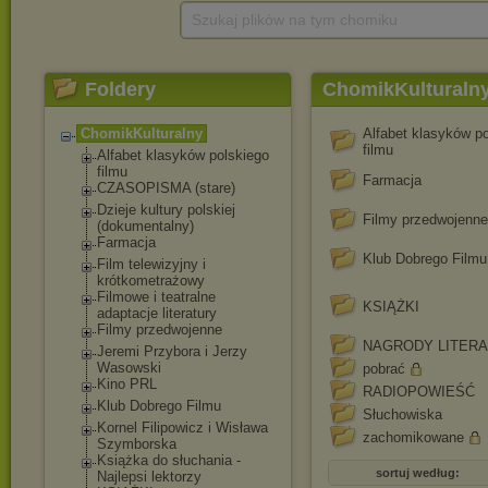
Szukaj plików na tym chomiku
Foldery
ChomikKulturaln
ChomikKulturalny
Alfabet klasyków p
filmu
Alfabet klasyków polskiego
filmu
Farmacja
CZASOPISMA (stare)
Dzieje kultury polskiej
Filmy przedwojenne
(dokumentalny)
Farmacja
Klub Dobrego Filmu
Film telewizyjny i
krótkometrażowy
Filmowe i teatralne
KSIĄŻKI
adaptacje literatury
Filmy przedwojenne
NAGRODY LITERA
Jeremi Przybora i Jerzy
Wasowski
pobrać
Kino PRL
RADIOPOWIEŚĆ
Klub Dobrego Filmu
Słuchowiska
Kornel Filipowicz i Wisława
zachomikowane
Szymborska
Książka do słuchania -
sortuj według:
Najlepsi lektorzy