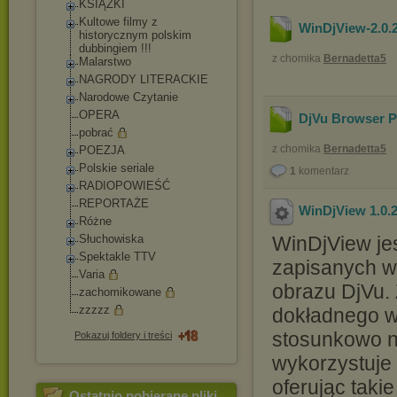
KSIĄŻKI
Kultowe filmy z
WinDjView-2.0.
historycznym polskim
dubbingiem !!!
z chomika
Bernadetta5
Malarstwo
NAGRODY LITERACKIE
Narodowe Czytanie
OPERA
DjVu Browser Pl
pobrać
z chomika
Bernadetta5
POEZJA
Polskie seriale
1
komentarz
RADIOPOWIEŚĆ
REPORTAŻE
WinDjView 1.0.2
Różne
Słuchowiska
WinDjView jes
Spektakle TTV
zapisanych w
Varia
obrazu DjVu. 
zachomikowane
zzzzz
dokładnego w
stosunkowo ni
Pokazuj foldery i treści
wykorzystuje
oferując takie
Ostatnio pobierane pliki