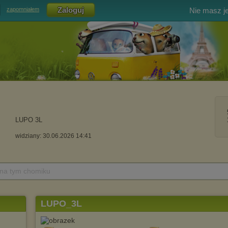
Nie masz j
zapomniałem
LUPO 3L
widziany: 30.06.2026 14:41
 na tym chomiku
LUPO_3L