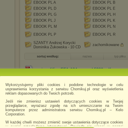
EBOOK PL A
EBOOK PL B
EBOOK PL D
EBOOK PL E
EBOOK PL G
EBOOK PL H
EBOOK PL J
EBOOK PL K
EBOOK PL M
EBOOK PL N
EBOOK PL P
EBOOK PL R
SZANTY Andrzej Korycki
zachomikowane
Dominika Żukowska - 10 CD
sortuj według:
nazwa
typ pliku
casio edifice EFA-134 manual 5200
.pdf
Instrukcja Casio z trzema przyciskami
Wykorzystujemy pliki cookies i podobne technologie w celu
usprawnienia korzystania z serwisu Chomikuj.pl oraz wyświetlenia
reklam dopasowanych do Twoich potrzeb.
casio ecb-800 modulo 5537
.pdf
UHD
Jeśli nie zmienisz ustawień dotyczących cookies w Twojej
przeglądarce, wyrażasz zgodę na ich umieszczanie na Twoim
komputerze przez administratora serwisu Chomikuj.pl – Kelo
Corporation.
W każdej chwili możesz zmienić swoje ustawienia dotyczące cookies
w swojej przeglądarce internetowej. Dowiedz się więcej w naszej