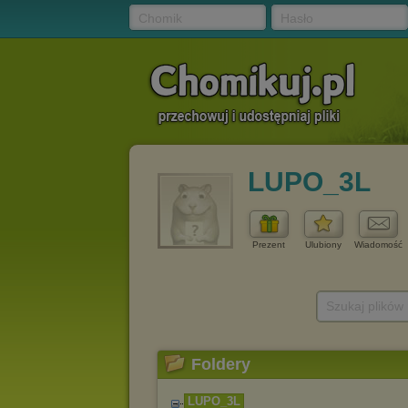
Chomik
Hasło
LUPO_3L
Prezent
Ulubiony
Wiadomość
Szukaj plików
Foldery
LUPO_3L