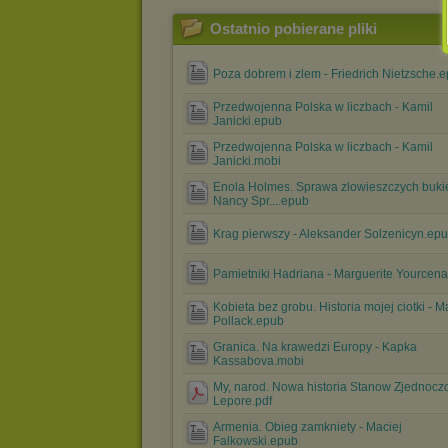
Ostatnio pobierane pliki
Poza dobrem i zlem - Friedrich Nietzsche.
Przedwojenna Polska w liczbach - Kamil
Janicki.epub
Przedwojenna Polska w liczbach - Kamil
Janicki.mobi
Enola Holmes. Sprawa zlowieszczych bukie
Nancy Spr....epub
Krag pierwszy - Aleksander Solzenicyn.ep
Pamietniki Hadriana - Marguerite Yourcena
Kobieta bez grobu. Historia mojej ciotki - M
Pollack.epub
Granica. Na krawedzi Europy - Kapka
Kassabova.mobi
My, narod. Nowa historia Stanow Zjednoczon
Lepore.pdf
Armenia. Obieg zamkniety - Maciej
Falkowski.epub