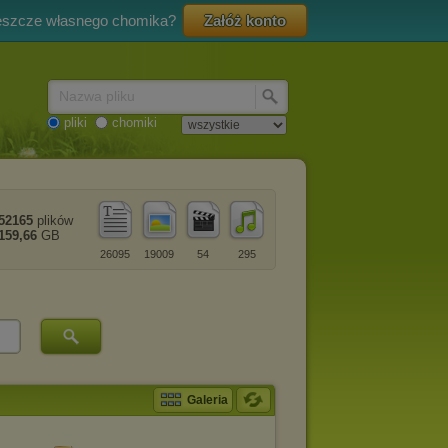
eszcze własnego chomika?
Załóż konto
Nazwa pliku
pliki
chomiki
52165
plików
159,66
GB
26095
19009
54
295
Galeria