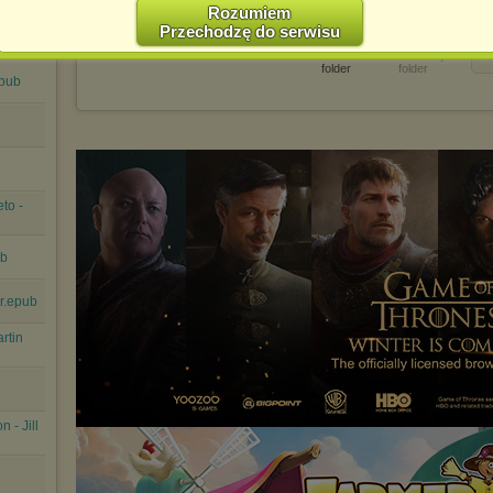
Polityce Prywatności -
http://chomikuj.pl/PolitykaPrywatnosci.aspx
.
Rozumiem
Przechodzę do serwisu
Jednocześnie informujemy że zmiana ustawień przeglądarki może
Pobierz
Zachomikuj
spowodować ograniczenie korzystania ze strony Chomikuj.pl.
folder
folder
epub
W przypadku braku twojej zgody na akceptację cookies niestety
prosimy o opuszczenie serwisu chomikuj.pl.
Wykorzystanie plików cookies
przez
Zaufanych Partnerów
(dostosowanie reklam do Twoich potrzeb, analiza skuteczności działań
marketingowych).
Wyrażenie sprzeciwu spowoduje, że wyświetlana Ci reklama nie
to -
będzie dopasowana do Twoich preferencji, a będzie to reklama
wyświetlona przypadkowo.
ub
Istnieje możliwość zmiany ustawień przeglądarki internetowej w
sposób uniemożliwiający przechowywanie plików cookies na
urządzeniu końcowym. Można również usunąć pliki cookies,
r.epub
dokonując odpowiednich zmian w ustawieniach przeglądarki
internetowej.
artin
Pełną informację na ten temat znajdziesz pod adresem
http://chomikuj.pl/PolitykaPrywatnosci.aspx
.
 - Jill