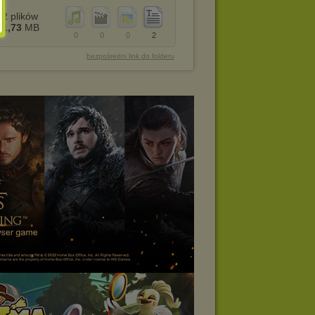
2
plików
1,73
MB
0
0
0
2
bezpośredni link do folderu