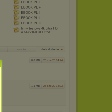
EBOOK PL C
EBOOK PL F
EBOOK PL I
EBOOK PL L
EBOOK PL O
filmy testowe 4k ultra HD
4096x2160 UHD fhd
rozmiar
data dodania
0,6 MB
23 cze 20 14:24
1,1 MB
23 cze 20 14:23