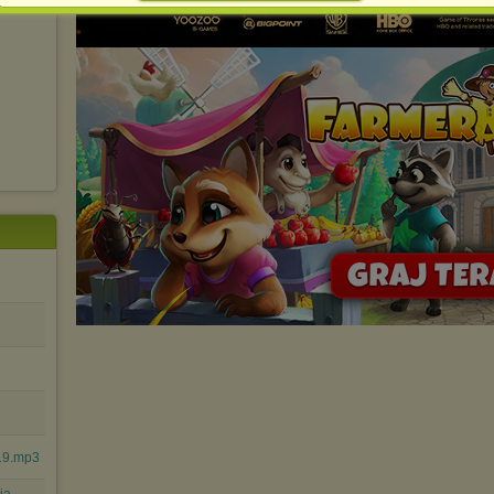
spowodować ograniczenie korzystania ze strony Chomikuj.pl.
W przypadku braku twojej zgody na akceptację cookies niestety
prosimy o opuszczenie serwisu chomikuj.pl.
Wykorzystanie plików cookies
przez
Zaufanych Partnerów
(dostosowanie reklam do Twoich potrzeb, analiza skuteczności działań
marketingowych).
Wyrażenie sprzeciwu spowoduje, że wyświetlana Ci reklama nie
będzie dopasowana do Twoich preferencji, a będzie to reklama
wyświetlona przypadkowo.
Istnieje możliwość zmiany ustawień przeglądarki internetowej w
sposób uniemożliwiający przechowywanie plików cookies na
urządzeniu końcowym. Można również usunąć pliki cookies,
dokonując odpowiednich zmian w ustawieniach przeglądarki
internetowej.
Pełną informację na ten temat znajdziesz pod adresem
http://chomikuj.pl/PolitykaPrywatnosci.aspx
.
.19.mp3