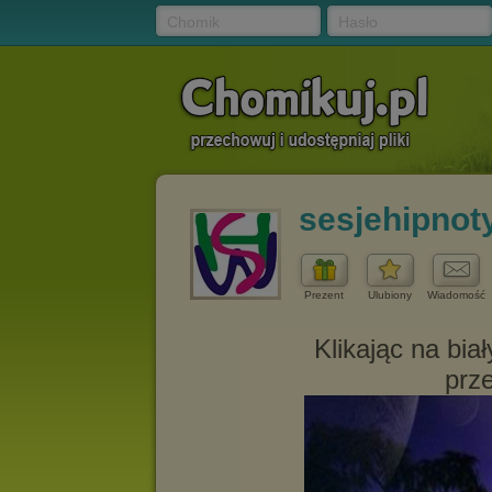
Chomik
Hasło
sesjehipnot
Prezent
Ulubiony
Wiadomość