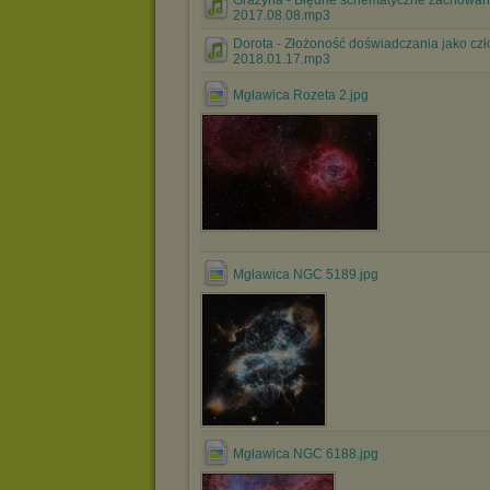
Grażyna - Błędne schematyczne zachowan
2017.08.08.mp3
Dorota - Złożoność doświadczania jako cz
2018.01.17.mp3
Mgławica Rozeta 2.jpg
Mgławica NGC 5189.jpg
Mgławica NGC 6188.jpg