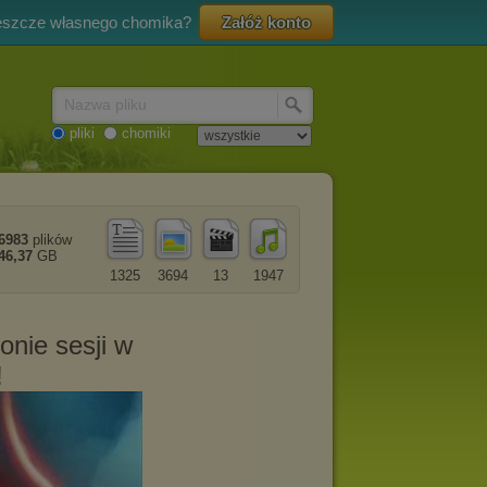
eszcze własnego chomika?
Załóż konto
Nazwa pliku
pliki
chomiki
6983
plików
46,37
GB
1325
3694
13
1947