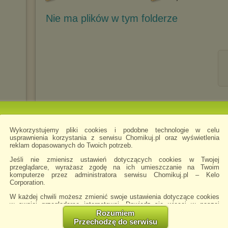
Nie ma plików w tym folderze
Wykorzystujemy pliki cookies i podobne technologie w celu
usprawnienia korzystania z serwisu Chomikuj.pl oraz wyświetlenia
reklam dopasowanych do Twoich potrzeb.
Jeśli nie zmienisz ustawień dotyczących cookies w Twojej
przeglądarce, wyrażasz zgodę na ich umieszczanie na Twoim
komputerze przez administratora serwisu Chomikuj.pl – Kelo
Corporation.
W każdej chwili możesz zmienić swoje ustawienia dotyczące cookies
w swojej przeglądarce internetowej. Dowiedz się więcej w naszej
Polityce Prywatności -
http://chomikuj.pl/PolitykaPrywatnosci.aspx
.
Rozumiem
Przechodzę do serwisu
Jednocześnie informujemy że zmiana ustawień przeglądarki może