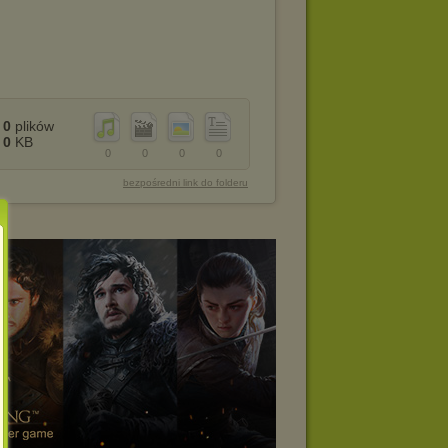
0
plików
0
KB
0
0
0
0
bezpośredni link do folderu