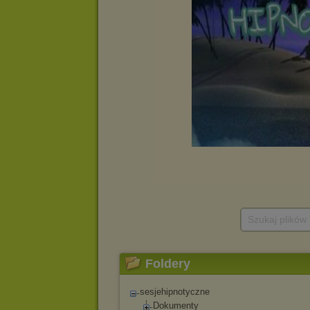
Szukaj plików
Foldery
sesjehipnotyczne
Dokumenty