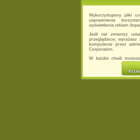
Wykorzystujemy pliki c
usprawnienia korzyst
wyświetlenia reklam dop
Jeśli nie zmienisz ust
przeglądarce, wyrażasz
komputerze przez admin
Corporation.
W każdej chwili możesz
cookies w swojej przeglą
w naszej Pol
Prze
http://chomikuj.pl/Polity
Jednocześnie informuje
może spowodować ogr
Chomikuj.pl.
W przypadku braku twojej
prosimy o opuszczenie se
Wykorzystanie plików c
(dostosowanie reklam do
działań marketingowych).
Wyrażenie sprzeciwu spo
będzie dopasowana do Tw