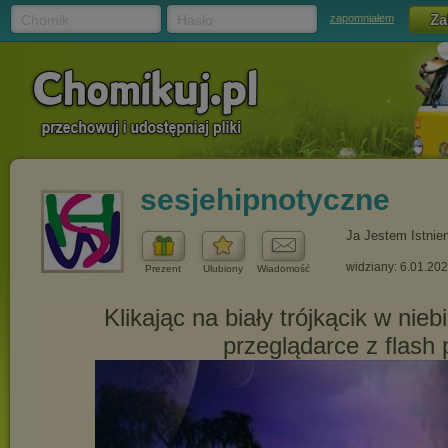
Chomik
Hasło
zapomniałem
sesjehipnotyczne
Ja Jestem Istnie
widziany: 6.01.20
Prezent
Ulubiony
Wiadomość