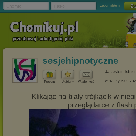
Chomik
Hasło
zapomniałem
sesjehipnotyczne
Ja Jestem Istnie
widziany: 6.01.20
Prezent
Ulubiony
Wiadomość