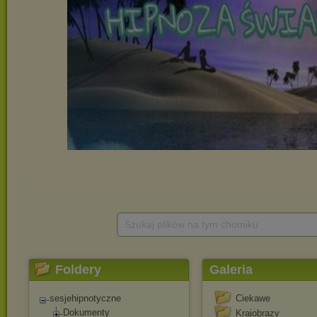
Szukaj plików na tym chomiku
Foldery
Galeria
sesjehipnotyczne
Ciekawe
Dokumenty
Krajobrazy