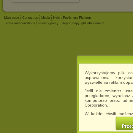
Main page
Contact us
Media
Help
Publishers Platform
Terms and conditions
Privacy policy
Report copyright infringement
Wykorzystujemy pliki c
usprawnienia korzyst
wyświetlenia reklam dop
Jeśli nie zmienisz ust
przeglądarce, wyrażasz
komputerze przez admin
Corporation.
W każdej chwili możesz
cookies w swojej przeglą
w naszej Pol
Prze
http://chomikuj.pl/Polity