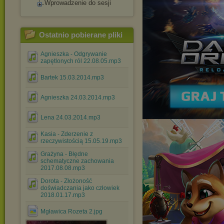
Wprowadzenie do sesji
Ostatnio pobierane pliki
Agnieszka - Odgrywanie
zapętlonych ról 22.08.05.mp3
Bartek 15.03.2014.mp3
Agnieszka 24.03.2014.mp3
Lena 24.03.2014.mp3
Kasia - Zderzenie z
rzeczywistością 15.05.19.mp3
Grażyna - Błędne
schematyczne zachowania
2017.08.08.mp3
Dorota - Złożoność
doświadczania jako człowiek
2018.01.17.mp3
Mgławica Rozeta 2.jpg