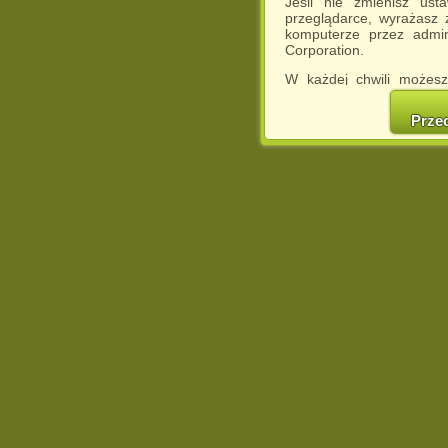
Jeśli nie zmienisz ust
przeglądarce, wyrażasz
komputerze przez admin
Corporation.
W każdej chwili możesz
cookies w swojej przeglą
w naszej Pol
Prze
http://chomikuj.pl/Polity
Jednocześnie informuje
może spowodować ogr
Chomikuj.pl.
W przypadku braku twojej
prosimy o opuszczenie se
Wykorzystanie plików c
(dostosowanie reklam do
działań marketingowych).
Wyrażenie sprzeciwu spo
będzie dopasowana do Tw
wyświetlona przypadkowo
Istnieje możliwość zmian
sposób uniemożliwiając
urządzeniu końcowym. M
dokonując odpowiednich