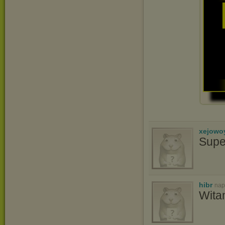
xejowo
Supe
hibr
nap
Wita