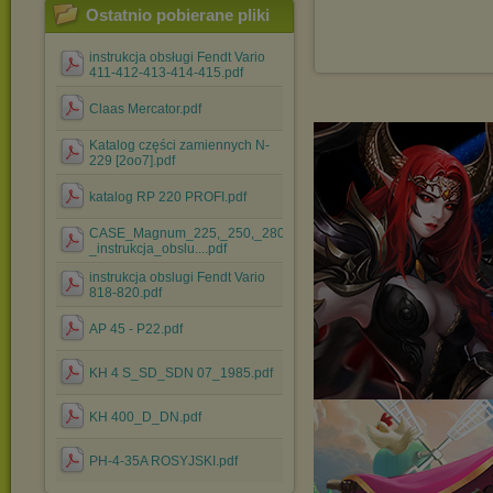
Ostatnio pobierane pliki
instrukcja obsługi Fendt Vario
411-412-413-414-415.pdf
Claas Mercator.pdf
Katalog części zamiennych N-
229 [2oo7].pdf
katalog RP 220 PROFI.pdf
CASE_Magnum_225,_250,_280,_310,_335_-
_instrukcja_obslu....pdf
instrukcja obslugi Fendt Vario
818-820.pdf
AP 45 - P22.pdf
KH 4 S_SD_SDN 07_1985.pdf
KH 400_D_DN.pdf
PH-4-35A ROSYJSKI.pdf