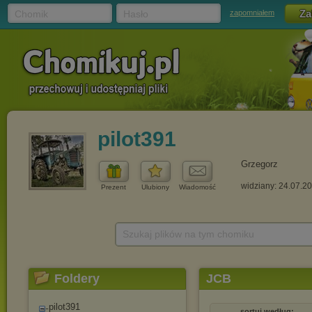
Chomik
Hasło
zapomniałem
pilot391
Grzegorz
widziany: 24.07.2
Prezent
Ulubiony
Wiadomość
Szukaj plików na tym chomiku
Foldery
JCB
pilot391
sortuj według: