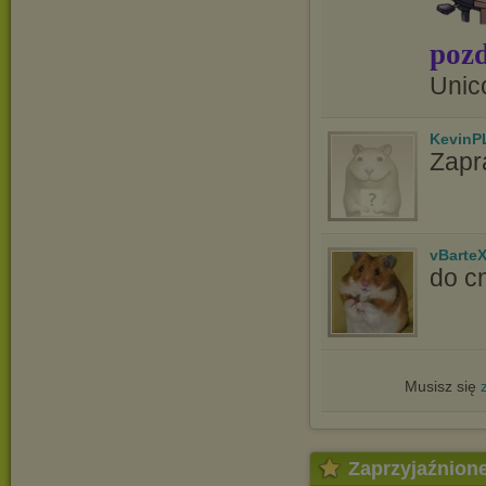
pozd
Unic
KevinP
Zapr
vBarte
do cn
Musisz się
Zaprzyjaźnion