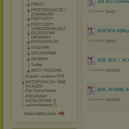
Jcb 3Cx Contra
PRASY
PRZETRZĄSACZE I
z chomika
Traxio
ZGRABIARKI
PRZYCZEPY
PRZYCZEPY
SAMOZBIERAJĄCE
JCB 3CX SSM
.
ROZRZUTNIK
OBORNIKA
z chomika
Traxio
ROZSIEWACZE
SADZARKI
SIECZKARNIE
SIEWNIKI
JCB_3CX_i_4CX-
Trioliet
z chomika
visionkts
WOZY PASZOWE
Koparki i podobne DTR
MOTORYZACJA I INNE
POJAZDY
JCB_3CX444_Su
Pan Samochodzik
PROGRAMY
z chomika
visionkts
KATALOGOWE
zachomikowane
Pokazuj foldery i treści