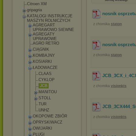
Citroen XM
gripagria
nosnik osprzet
KATALOGI INSTRUKCJE
MASZYN ROLNICZYCH
z chomika
staton
AGREGART
UPRAWOWO SIEWNE
AGREGATY
UPRAWOWE
AGRO RETRO
nosnik osprzet
CIĄGNIK
z chomika
staton
KOMBAJNY
KOSIARKI
ŁADOWACZE
CLAAS
JCB_3CX_i_4CX-
CYKLOP
JCB
z chomika
visionkts
MANITOU
STOLL
TUR
JCB_3CX444_Su
UNHZ
OKOPOWE ZBIÓR
z chomika
visionkts
OPRYSKIWACZ
OWIJARKI
PŁUGI