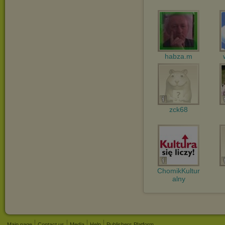
habza.m
zck68
ChomikKultur
alny
Main page
Contact us
Media
Help
Publishers Platform