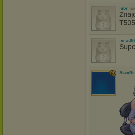
hibr
nap
Znaj
T505
nerad8
Supe
BazaRe