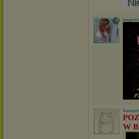
wagner
karopa
POZ
W B