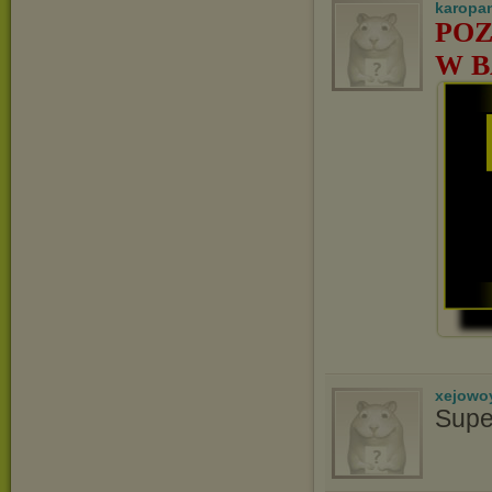
karopa
POZ
W B
xejowo
Supe