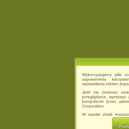
Wykorzystujemy pliki c
usprawnienia korzyst
wyświetlenia reklam dop
Jeśli nie zmienisz ust
przeglądarce, wyrażasz
komputerze przez admin
Corporation.
W każdej chwili możesz
cookies w swojej przeglą
w naszej Pol
Prze
http://chomikuj.pl/Polity