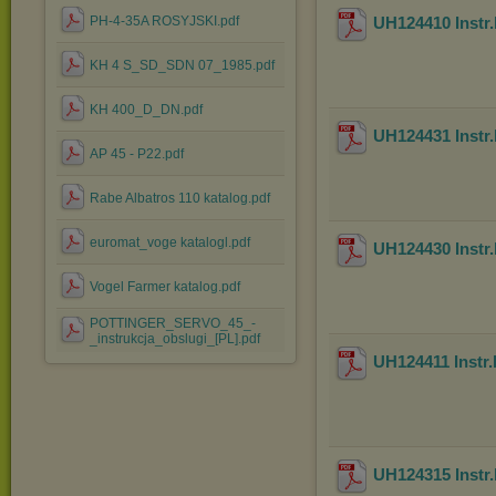
PH-4-35A ROSYJSKI.pdf
UH124410 Instr
KH 4 S_SD_SDN 07_1985.pdf
KH 400_D_DN.pdf
UH124431 Instr
AP 45 - P22.pdf
Rabe Albatros 110 katalog.pdf
euromat_voge katalogl.pdf
UH124430 Instr
Vogel Farmer katalog.pdf
POTTINGER_SERVO_45_-
_instrukcja_obslugi_[PL].pdf
UH124411 Instr.
UH124315 Instr