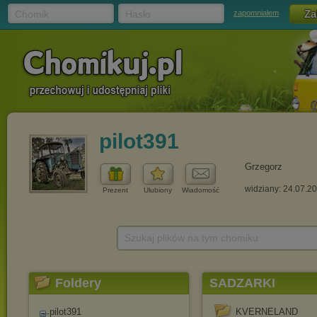
Chomik
Hasło
zapomniałem
pilot391
Grzegorz
widziany: 24.07.2
Prezent
Ulubiony
Wiadomość
Szukaj plików na tym chomiku
Foldery
SADZARKI
pilot391
KVERNELAND