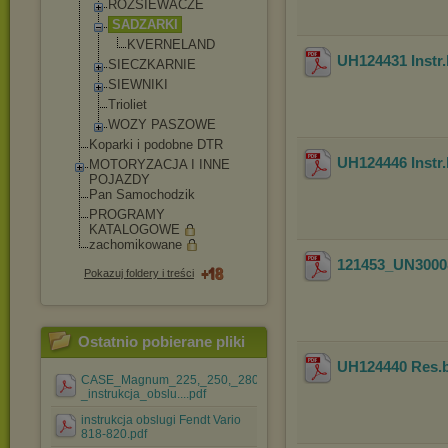
ROZSIEWACZE
SADZARKI
KVERNELAND
UH124431 Instr.
SIECZKARNIE
SIEWNIKI
Trioliet
WOZY PASZOWE
Koparki i podobne DTR
UH124446 Instr.
MOTORYZACJA I INNE
POJAZDY
Pan Samochodzik
PROGRAMY
KATALOGOWE
zachomikowane
121453_UN3000
Pokazuj foldery i treści
Ostatnio pobierane pliki
UH124440 Res.b
CASE_Magnum_225,_250,_280,_310,_335_-
_instrukcja_obslu....pdf
instrukcja obslugi Fendt Vario
818-820.pdf