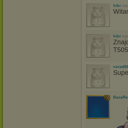
hibr
nap
Wita
hibr
nap
Znaj
T505
nerad8
Supe
BazaRe