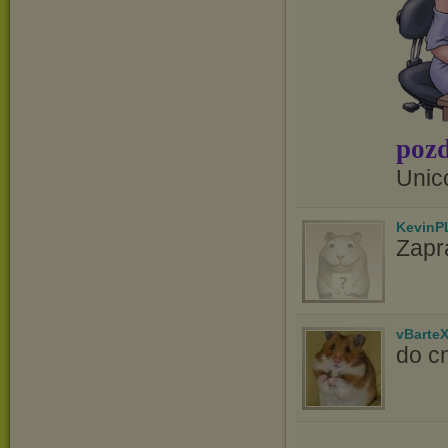
pozd
Unic
KevinP
Zapr
vBarte
do cn