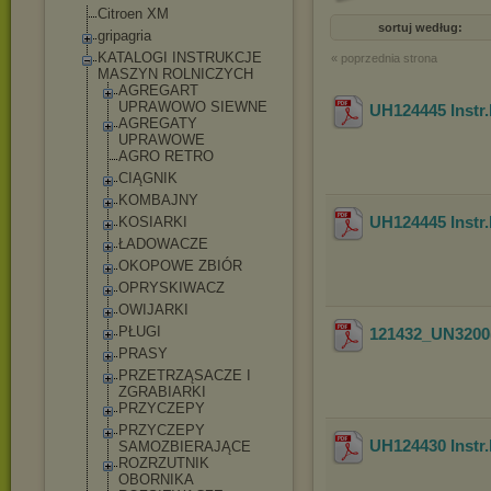
Citroen XM
sortuj według:
gripagria
KATALOGI INSTRUKCJE
« poprzednia strona
MASZYN ROLNICZYCH
AGREGART
UPRAWOWO SIEWNE
UH124445 Instr.
AGREGATY
UPRAWOWE
AGRO RETRO
CIĄGNIK
KOMBAJNY
UH124445 Instr.
KOSIARKI
ŁADOWACZE
OKOPOWE ZBIÓR
OPRYSKIWACZ
OWIJARKI
PŁUGI
121432_UN3200
PRASY
PRZETRZĄSACZE I
ZGRABIARKI
PRZYCZEPY
PRZYCZEPY
UH124430 Instr.
SAMOZBIERAJĄCE
ROZRZUTNIK
OBORNIKA