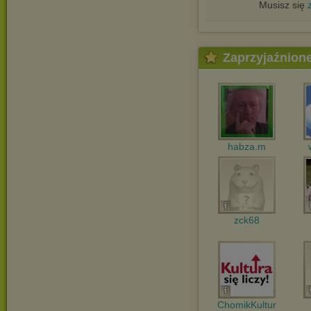
Musisz się
Zaprzyjaźnion
habza.m
zck68
ChomikKultur