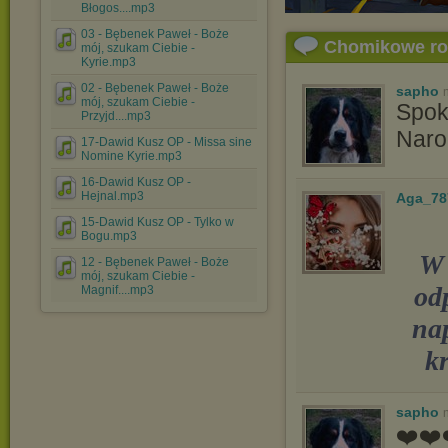
Błogos....mp3
03 - Bębenek Paweł - Boże
Chomikowe r
mój, szukam Ciebie -
Kyrie.mp3
02 - Bębenek Paweł - Boże
sapho
mój, szukam Ciebie -
Spok
Przyjd....mp3
Naro
17-Dawid Kusz OP - Missa sine
Nomine Kyrie.mp3
16-Dawid Kusz OP -
Hejnal.mp3
Aga_78
15-Dawid Kusz OP - Tylko w
Bogu.mp3
W 
12 - Bębenek Paweł - Boże
mój, szukam Ciebie -
od
Magnif....mp3
na
kr
sapho
❤️❤️