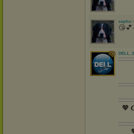
sapho
😘💕
DELL_2
💖 𝑮
