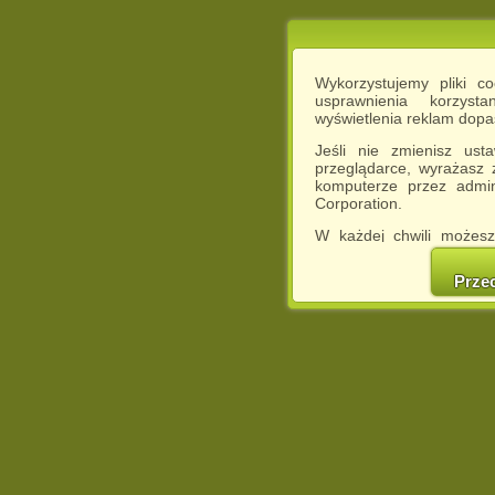
Wykorzystujemy pliki c
usprawnienia korzyst
wyświetlenia reklam dop
Jeśli nie zmienisz ust
przeglądarce, wyrażasz
komputerze przez admin
Corporation.
W każdej chwili możesz
cookies w swojej przeglą
w naszej Pol
Prze
http://chomikuj.pl/Polity
Jednocześnie informuje
może spowodować ogr
Chomikuj.pl.
W przypadku braku twojej
prosimy o opuszczenie se
Wykorzystanie plików c
(dostosowanie reklam do
działań marketingowych).