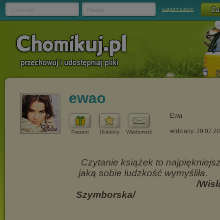
Chomik
Hasło
zapomniałem
ewao
Ewa
widziany: 29.07.2
Prezent
Ulubiony
Wiadomość