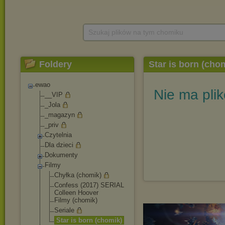
Szukaj plików na tym chomiku
Foldery
Star is born (cho
ewao
Nie ma pli
__VIP
_Jola
_magazyn
_priv
Czytelnia
Dla dzieci
Dokumenty
Filmy
Chyłka (chomik)
Confess (2017) SERIAL
Colleen Hoover
Filmy (chomik)
Seriale
Star is born (chomik)