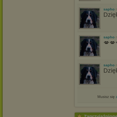
sapho
Dzię
sapho
💋💋
sapho
Dzię
Musisz się
Zaprzyjaźnion