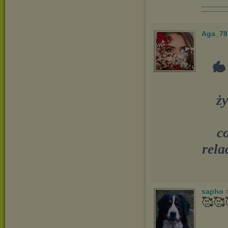
Aga_78
🐇
ży
c
rela
sapho
🥰🥰