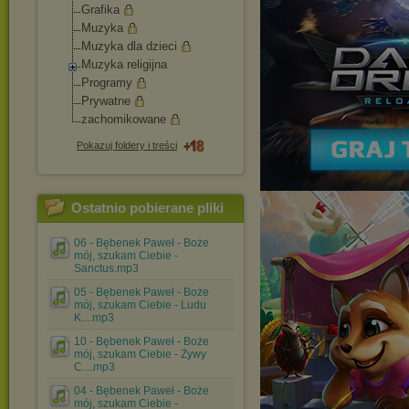
Grafika
Muzyka
Muzyka dla dzieci
Muzyka religijna
Programy
Prywatne
zachomikowane
Pokazuj foldery i treści
Ostatnio pobierane pliki
06 - Bębenek Paweł - Boże
mój, szukam Ciebie -
Sanctus.mp3
05 - Bębenek Paweł - Boże
mój, szukam Ciebie - Ludu
K....mp3
10 - Bębenek Paweł - Boże
mój, szukam Ciebie - Żywy
C....mp3
04 - Bębenek Paweł - Boże
mój, szukam Ciebie -