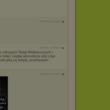
zgłoś do usunięcia
zgłoś do usunięcia
m zdrowych Świąt Wielkanocnych i
 miłej i ciepłej atmosferze aby czas
hwili jaką są święta, pozdrawiam
zgłoś do usunięcia