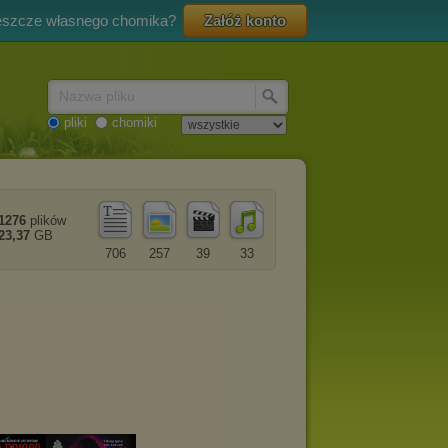
eszcze własnego chomika?
Załóż konto
Nazwa pliku
pliki
chomiki
1276
plików
23,37
GB
706
257
39
33