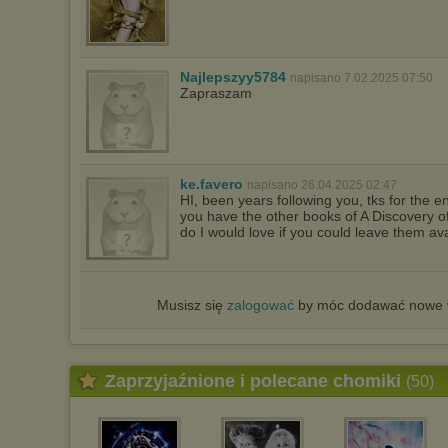
Najlepszyy5784
napisano 7.02.2025 07:50
Zapraszam
ke.favero
napisano 26.04.2025 02:47
HI, been years following you, tks for the 
you have the other books of A Discovery 
do I would love if you could leave them av
Musisz się
zalogować
by móc dodawać nowe w
Zaprzyjaźnione i polecane chomiki
(50)