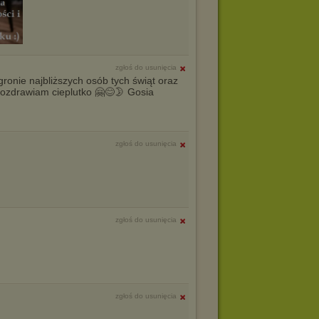
zgłoś do usunięcia
ronie najbliższych osób tych świąt oraz
pozdrawiam cieplutko 🤗😊🌛 Gosia
zgłoś do usunięcia
zgłoś do usunięcia
zgłoś do usunięcia