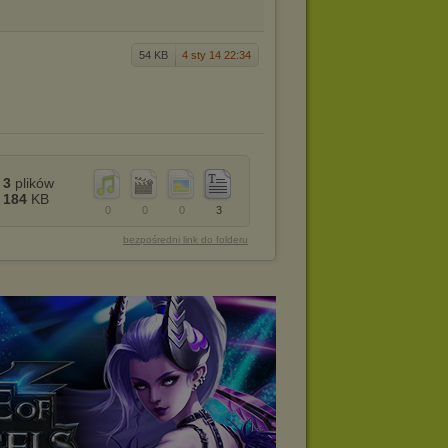
54 KB
4 sty 14 22:34
3
plików
184
KB
0
0
0
3
bezpośredni link do folderu