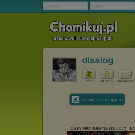
Chomik
Hasło
diaalog
Prezent
Ulubiony
Wiadomość