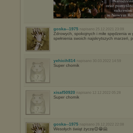
goska--1975
napisano 25.12.2021 23:09
Zdrowych, spokojnych i miłe spędzenia w g
spełnienia swoich najskrytszych marzeń, 
yehicih814
napisano 30.03.2022 14:59
Super chomik
xisaf50920
napisano 12.12.2022 05:28
Super chomik
goska--1975
napisano 26.12.2022 22:08
Wesołych świąt życzę😊😁🤗