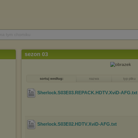
 na tym chomiku
sezon 03
sortuj według:
nazwa
typ pliku
Sherlock.S03E03.REPACK.HDTV.XviD-AFG
.tx
Sherlock.S03E02.HDTV.XviD-AFG
.txt