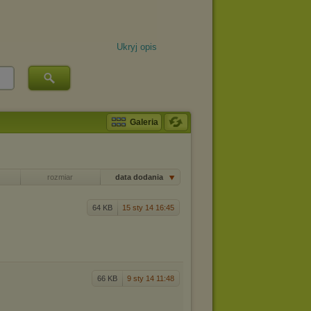
Ukryj opis
Galeria
rozmiar
data dodania
t
64 KB
15 sty 14 16:45
66 KB
9 sty 14 11:48