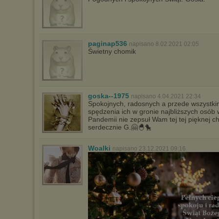
będzie dopasowana do Twoich preferencji, a będzie to reklama
wyświetlona przypadkowo.
Istnieje możliwość zmiany ustawień przeglądarki internetowej w
sposób uniemożliwiający przechowywanie plików cookies na
urządzeniu końcowym. Można również usunąć pliki cookies,
paginap536
dokonując odpowiednich zmian w ustawieniach przeglądarki
napisano 8.02.2021 02:05
internetowej.
Świetny chomik
Pełną informację na ten temat znajdziesz pod adresem
http://chomikuj.pl/PolitykaPrywatnosci.aspx
.
goska--1975
napisano 4.04.2021 22:34
Spokojnych, radosnych a przede wszystki
spędzenia ich w gronie najbliższych osób w
Pandemii nie zepsuł Wam tej tej pięknej c
serdecznie G.🤗🐣🐤
Woalki
napisano 23.12.2021 09:16