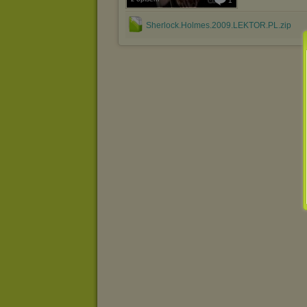
1
Sherlock.Holmes.2009.LEKTOR.PL.zip