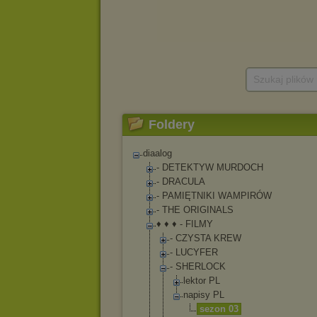
Szukaj plików
Foldery
diaalog
- DETEKTYW MURDOCH
- DRACULA
- PAMIĘTNIKI WAMPIRÓW
- THE ORIGINALS
♦ ♦ ♦ - FILMY
- CZYSTA KREW
- LUCYFER
- SHERLOCK
lektor PL
napisy PL
sezon 03