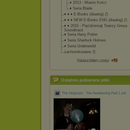
♦ 2013 - Miasto Kości
♦ Seria Blade
♦ ♦ ♦ E-Books (diaalog)
♦ ♦ ♦ NEW E-Books ENG (diaalog)
♦ ♦ 2015 - Pięćdziesiąt Twarzy Greya
Soundtrack
♦ Seria Harry Potter
♦ Seria Sherlock Holmes
♦ Seria Underworld
zachomikowane
Pokazuj foldery i treści
Ostatnio pobierane pliki
The Originals - The Awakening Part 1.avi
z opisem