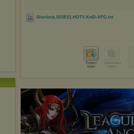
Sherlock.S03E01.HDTV.XviD-AFG
.txt
Pobierz
Zachomikuj
folder
folder