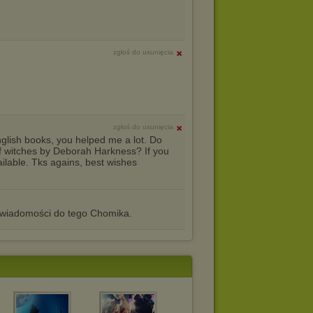
zgłoś do usunięcia
zgłoś do usunięcia
english books, you helped me a lot. Do
of witches by Deborah Harkness? If you
ailable. Tks agains, best wishes
iadomości do tego Chomika.