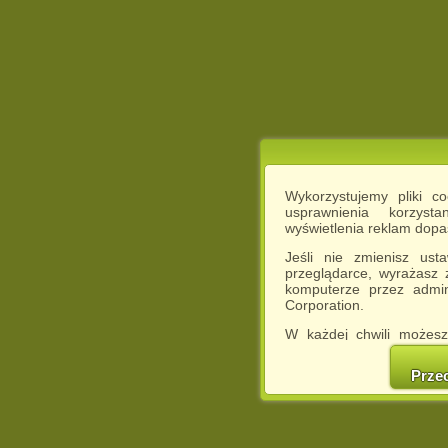
Wykorzystujemy pliki c
usprawnienia korzyst
wyświetlenia reklam dop
Jeśli nie zmienisz ust
przeglądarce, wyrażasz
komputerze przez admin
Corporation.
W każdej chwili możesz
cookies w swojej przeglą
w naszej Pol
Prze
http://chomikuj.pl/Polity
Jednocześnie informuje
może spowodować ogr
Chomikuj.pl.