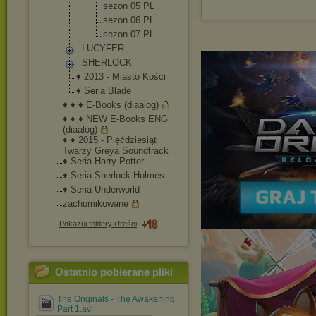
sezon 05 PL
sezon 06 PL
sezon 07 PL
- LUCYFER
- SHERLOCK
♦ 2013 - Miasto Kości
♦ Seria Blade
♦ ♦ ♦ E-Books (diaalog)
♦ ♦ ♦ NEW E-Books ENG
(diaalog)
♦ ♦ 2015 - Pięćdziesiąt
Twarzy Greya Soundtrack
♦ Seria Harry Potter
♦ Seria Sherlock Holmes
♦ Seria Underworld
zachomikowane
Pokazuj foldery i treści
Ostatnio pobierane pliki
The Originals - The Awakening
Part 1.avi