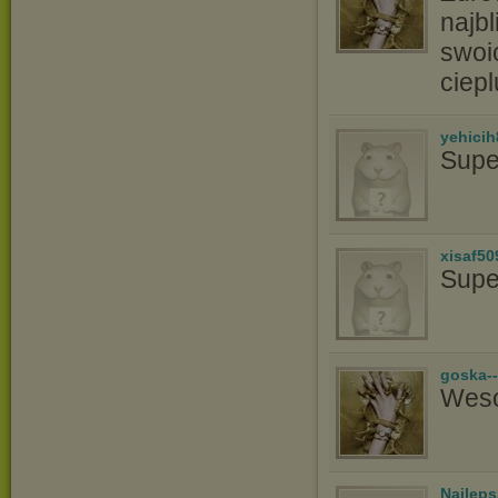
najbl
swoi
ciep
yehicih
Supe
xisaf50
Supe
goska-
Weso
Najlep