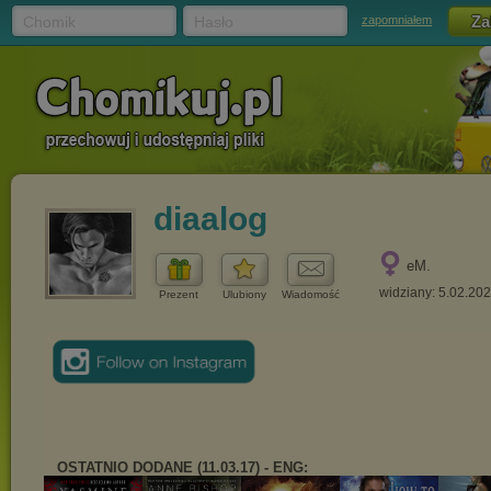
Chomik
Hasło
zapomniałem
diaalog
eM.
widziany: 5.02.20
Prezent
Ulubiony
Wiadomość