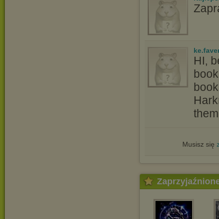
Zapr
ke.fave
HI, b
book
book
Harkn
them
Musisz się
Zaprzyjaźnion