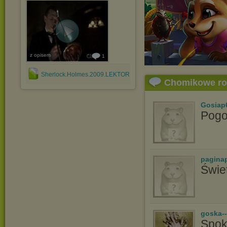
z opisem
1
Sherlock.Holmes.2009.LEKTOR.PL.zip
Chomikowe r
Gosiap
Pogo
pagina
Świe
goska-
Spok