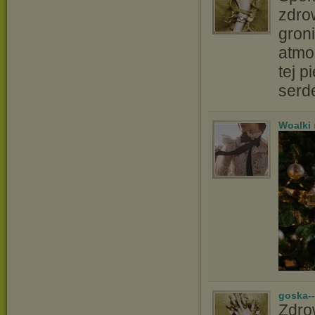
zdro
groni
atmo
tej p
serd
Woalki
goska-
Zdro