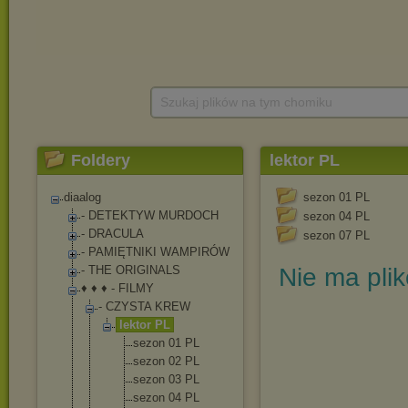
Szukaj plików na tym chomiku
Foldery
lektor PL
diaalog
sezon 01 PL
- DETEKTYW MURDOCH
sezon 04 PL
- DRACULA
sezon 07 PL
- PAMIĘTNIKI WAMPIRÓW
- THE ORIGINALS
Nie ma pli
♦ ♦ ♦ - FILMY
- CZYSTA KREW
lektor PL
sezon 01 PL
sezon 02 PL
sezon 03 PL
sezon 04 PL