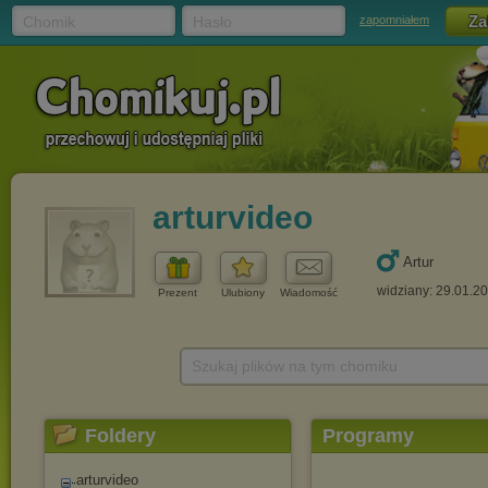
Chomik
Hasło
zapomniałem
arturvideo
Artur
widziany: 29.01.2
Prezent
Ulubiony
Wiadomość
Szukaj plików na tym chomiku
Foldery
Programy
arturvideo