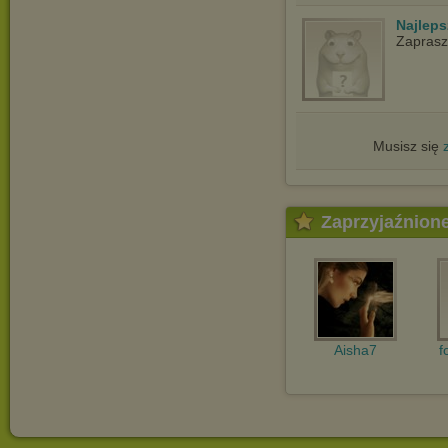
Najlep
Zapras
Musisz się
Zaprzyjaźnion
Aisha7
f