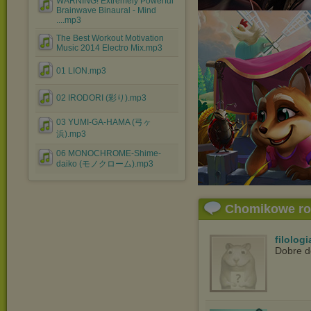
WARNING! Extremely Powerful
Brainwave Binaural - Mind
....mp3
The Best Workout Motivation
Music 2014 Electro Mix.mp3
01 LION.mp3
02 IRODORI (彩り).mp3
03 YUMI-GA-HAMA (弓ヶ
浜).mp3
06 MONOCHROME-Shime-
daiko (モノクローム).mp3
Chomikowe r
filolog
Dobre d