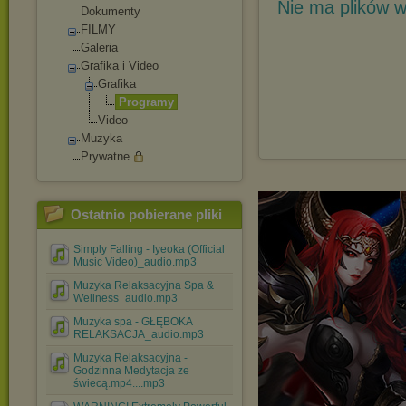
Nie ma plików w
Dokumenty
FILMY
Galeria
Grafika i Video
Grafika
Programy
Video
Muzyka
Prywatne
Ostatnio pobierane pliki
Simply Falling - Iyeoka (Official
Music Video)_audio.mp3
Muzyka Relaksacyjna Spa &
Wellness_audio.mp3
Muzyka spa - GŁĘBOKA
RELAKSACJA_audio.mp3
Muzyka Relaksacyjna -
Godzinna Medytacja ze
świecą.mp4....mp3