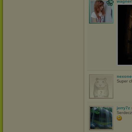
wagner
nexon
Super c
jerry7z
Serdecz