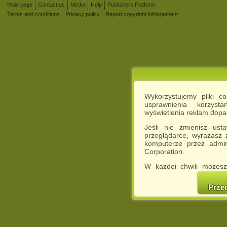
Main page
Contact us
Media
Help
Publishers Platform
Terms and conditions
Privacy policy
Report copyright infringement
Wykorzystujemy pliki c
usprawnienia korzyst
wyświetlenia reklam dop
Jeśli nie zmienisz ust
przeglądarce, wyrażasz
komputerze przez admin
Corporation.
W każdej chwili możesz
cookies w swojej przeglą
w naszej Pol
Prze
http://chomikuj.pl/Polity
Jednocześnie informuje
może spowodować ogr
Chomikuj.pl.