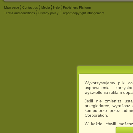
Main page
Contact us
Media
Help
Publishers Platform
Terms and conditions
Privacy policy
Report copyright infringement
Wykorzystujemy pliki c
usprawnienia korzyst
wyświetlenia reklam dop
Jeśli nie zmienisz ust
przeglądarce, wyrażasz
komputerze przez admin
Corporation.
W każdej chwili możesz
cookies w swojej przeglą