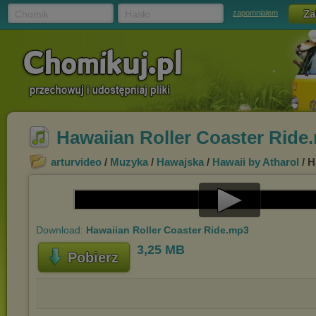
Chomik
Hasło
zapomniałem
Hawaiian Roller Coaster Ride
arturvideo
/
Muzyka
/
Hawajska
/
Hawaii by Atharol
/ H
Play
Download:
Hawaiian Roller Coaster Ride.mp3
Video
3,25 MB
Pobierz