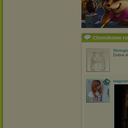
Chomikowe r
filolog
Dobre d
wagner