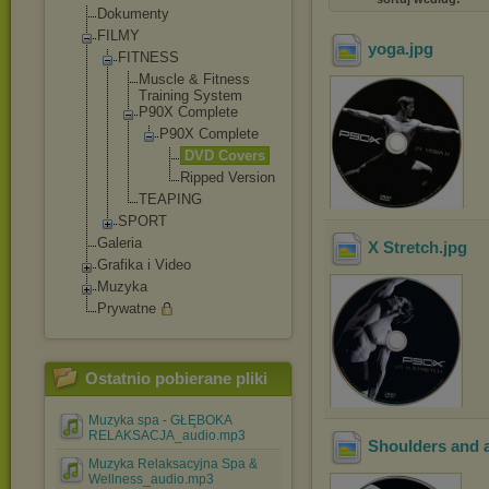
Dokumenty
FILMY
yoga
.jpg
FITNESS
Muscle & Fitness
Training System
P90X Complete
P90X Complete
DVD Cover
s
Rippe
d Versi
on
TEAPING
SPORT
Galeria
X Stretch
.jpg
Grafika i Video
Muzyka
Prywatne
Ostatnio pobierane pliki
Muzyka spa - GŁĘBOKA
RELAKSACJA_audio.mp3
Shoulders and 
Muzyka Relaksacyjna Spa &
Wellness_audio.mp3