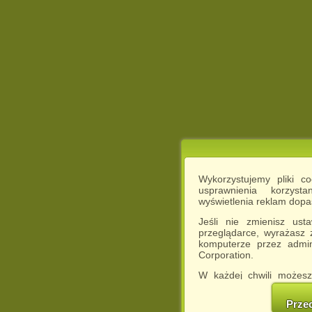
Wykorzystujemy pliki c
usprawnienia korzyst
wyświetlenia reklam dop
Jeśli nie zmienisz ust
przeglądarce, wyrażasz
komputerze przez admin
Corporation.
W każdej chwili możesz
cookies w swojej przeglą
w naszej Pol
Prze
http://chomikuj.pl/Polity