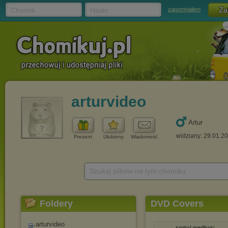
Chomik
Hasło
zapomniałem
arturvideo
Artur
widziany: 29.01.2
Prezent
Ulubiony
Wiadomość
Szukaj plików na tym chomiku
Foldery
DVD Covers
arturvideo
sortuj według: