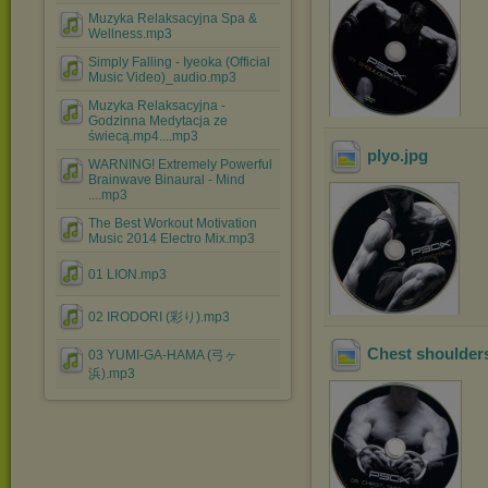
Muzyka Relaksacyjna Spa &
Wellness.mp3
Simply Falling - Iyeoka (Official
Music Video)_audio.mp3
Muzyka Relaksacyjna -
Godzinna Medytacja ze
świecą.mp4....mp3
plyo
.jpg
WARNING! Extremely Powerful
Brainwave Binaural - Mind
....mp3
The Best Workout Motivation
Music 2014 Electro Mix.mp3
01 LION.mp3
02 IRODORI (彩り).mp3
Chest shoulders
03 YUMI-GA-HAMA (弓ヶ
浜).mp3