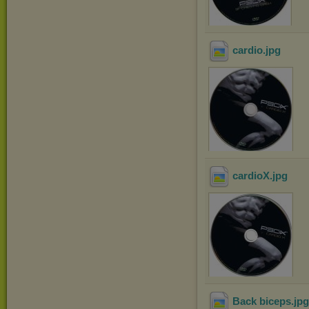
cardio
.jpg
cardioX
.jpg
Back biceps
.jp