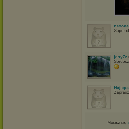
nexon
Super c
jerry7z
Serdecz
Najlep
Zapras
Musisz się