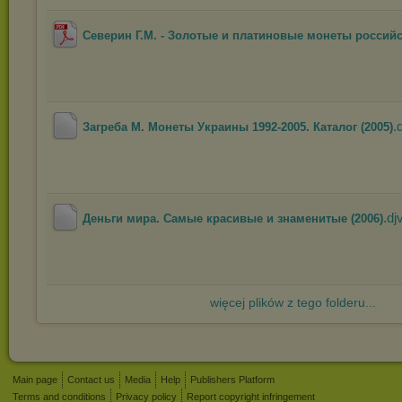
Северин Г.М. - Золотые и платиновые монеты российск
.
Загреба М. Монеты Украины 1992-2005. Каталог (2005)
.dj
Деньги мира. Самые красивые и знаменитые (2006)
więcej plików z tego folderu...
Main page
Contact us
Media
Help
Publishers Platform
Terms and conditions
Privacy policy
Report copyright infringement