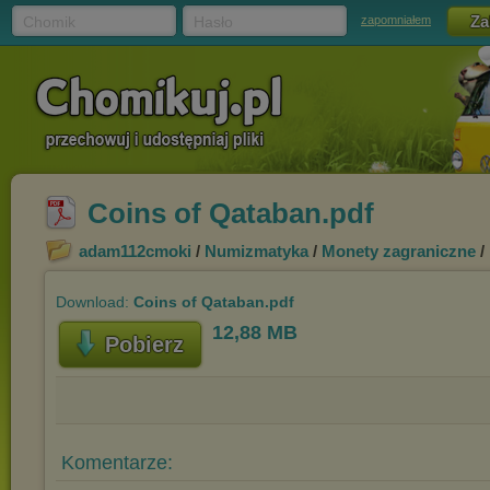
Chomik
Hasło
zapomniałem
Coins of Qataban.pdf
adam112cmoki
/
Numizmatyka
/
Monety zagraniczne
/
Download:
Coins of Qataban.pdf
12,88 MB
Pobierz
Komentarze: