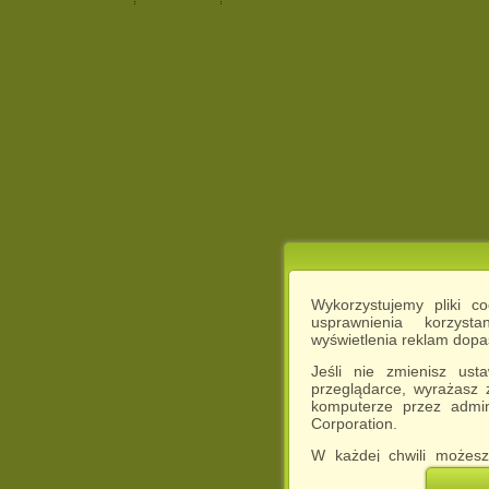
Wykorzystujemy pliki c
usprawnienia korzyst
wyświetlenia reklam dop
Jeśli nie zmienisz ust
przeglądarce, wyrażasz
komputerze przez admin
Corporation.
W każdej chwili możesz
cookies w swojej przeglą