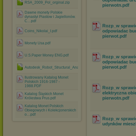
RSA_2009_Pol_orginal.zip
pierwotn
.pdf
Dawne monety Polskie
dynastyi Piastow i Jagiellonów.
C....pdf
Rozp_w sprawie
odpowiadac budo
Coins_Nikolai_I.pdf
pierwot
.pdf
Monety Usa.pdf
U.S.Paper Money ENG.pdf
Rozp_w sprawie
odpowiadac bud
pierwot
.pdf
Autodesk_Robot_Structural_Analysis_Profesional_2010.part4.rar
Ilustrowany Katalog Monet
Polskich 1916-1987 -
1988.PDF
Rozp_w sprawie
elektryczna ob
Katalog Śląskich Monet
pierwotn
.pdf
Królestwa Prus.pdf
Katalog Monet Polskich
Obiegowych i Kolekcjonerskich
o....pdf
Rozp_w sprawie
udynków mieszk