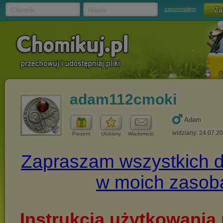
Chomik
Hasło
zapomniałem
adam112cmoki
Adam
widziany: 24.07.2
Prezent
Ulubiony
Wiadomość