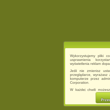
Wykorzystujemy pliki c
usprawnienia korzyst
wyświetlenia reklam dop
Jeśli nie zmienisz ust
przeglądarce, wyrażasz
komputerze przez admin
Corporation.
W każdej chwili możesz
cookies w swojej przeglą
w naszej Pol
Prze
http://chomikuj.pl/Polity
Jednocześnie informuje