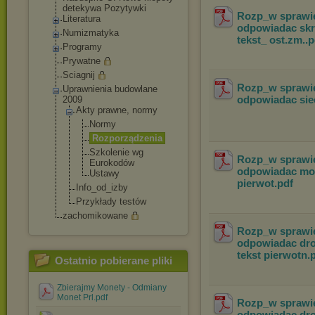
detekywa Pozytywki
Rozp_w sprawie
Literatura
odpowiadac skr
Numizmatyka
tekst_ ost.zm.
.
Programy
Prywatne
Sciagnij
Rozp_w sprawie
Uprawnienia budowlane
odpowiadac sie
2009
Akty prawne, normy
Normy
Rozporządze
nia
Szkolenie wg
Rozp_w sprawie
Eurokodów
odpowiadac mor
Ustawy
pierwot
.pdf
Info_od_izby
Przykłady testów
zachomikowane
Rozp_w sprawie
odpowiadac dro
tekst pierwotn
.
Ostatnio pobierane pliki
Zbierajmy Monety - Odmiany
Monet Prl.pdf
Rozp_w sprawie
odpowiadac drog