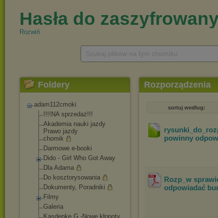
Rozwiń
Szukaj plików na tym chomiku
Foldery
Rozporządzenia
adam112cmoki
sortuj według:
!!!!NA sprzedaż!!!
Akademia nauki jazdy
rysunki_do_roz
Prawo jazdy
powinny odpowi
chomik
Darmowe e-booki
Dido - Girl Who Got Away
Dla Adama
Do kosztorysowania
Rozp_w sprawie
Dokumenty, Poradniki
odpowiadać bud
Filmy
Galeria
Kasdepke G.-Nowe kłopoty