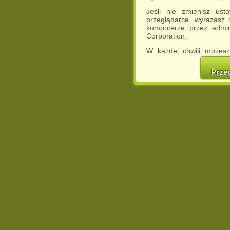
Jeśli nie zmienisz ust
przeglądarce, wyrażasz
komputerze przez admin
Corporation.
W każdej chwili możesz
cookies w swojej przeglą
w naszej Pol
Prze
http://chomikuj.pl/Polity
Jednocześnie informuje
może spowodować ogr
Chomikuj.pl.
W przypadku braku twojej
prosimy o opuszczenie se
Wykorzystanie plików c
(dostosowanie reklam do
działań marketingowych).
Wyrażenie sprzeciwu spo
będzie dopasowana do Tw
wyświetlona przypadkowo
Istnieje możliwość zmian
sposób uniemożliwiając
urządzeniu końcowym. M