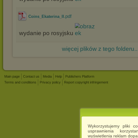
.pdf
Coins_Ekaterina_II
wydanie po rosyjsku
więcej plików z tego folderu..
Main page
Contact us
Media
Help
Publishers Platform
Terms and conditions
Privacy policy
Report copyright infringement
Wykorzystujemy pliki c
usprawnienia korzyst
wyświetlenia reklam dop