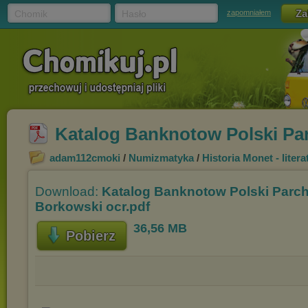
Chomik
Hasło
zapomniałem
Katalog Banknotow Polski Pa
adam112cmoki
/
Numizmatyka
/
Historia Monet - litera
Download:
Katalog Banknotow Polski Parc
Borkowski ocr.pdf
36,56 MB
Pobierz