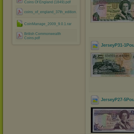
Coins Of England (1849).pdf
coins_of_england_37th_edition.pdf
CoinManage_2009_9.0.1.rar
British Commonwealth
Coins.pdf
JerseyP31-1Po
JerseyP27-5Pou