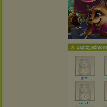
Zaprzyjaźnion
glim1
B
guzzik1