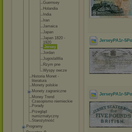
Guernsey
Holandia
India
Iran
Jamaica
Japan
Japan 1820 -
JerseyPA1r-5Po
1920
Jersey
Jordan
JugoslaW
ia
Rzym pne
Wyspy owcze
Historia Monet -
literatura
Monety polskie
Monety zagraniczne
JerseyPA1r-5Po
Money Trend
Czasopismo niemieckie
Porady
Przegląd
numizmatyczny
Starożytność
Programy