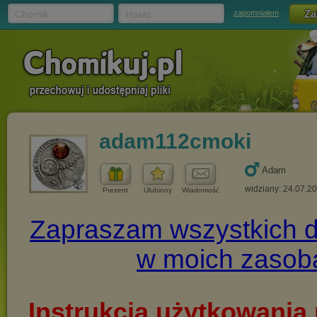
Chomik
Hasło
zapomniałem
adam112cmoki
Adam
widziany: 24.07.2
Prezent
Ulubiony
Wiadomość