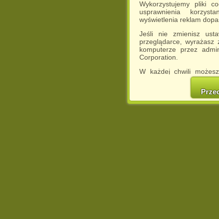
Wykorzystujemy pliki c
usprawnienia korzyst
wyświetlenia reklam dop
Jeśli nie zmienisz ust
przeglądarce, wyrażasz
komputerze przez admin
Corporation.
W każdej chwili możesz
cookies w swojej przeglą
w naszej Pol
Prze
http://chomikuj.pl/Polity
Jednocześnie informuje
może spowodować ogr
Chomikuj.pl.
W przypadku braku twojej
prosimy o opuszczenie se
Wykorzystanie plików c
(dostosowanie reklam do
działań marketingowych).
Wyrażenie sprzeciwu spo
będzie dopasowana do Tw
wyświetlona przypadkowo