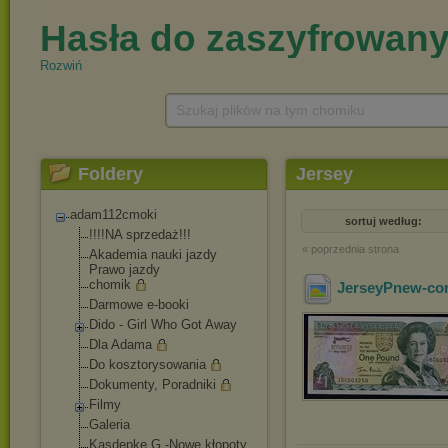
Rozwiń
Szukaj plików na tym chomiku
Foldery
Jersey
adam112cmoki
sortuj według:
!!!!NA sprzedaż!!!
« poprzednia strona
Akademia nauki jazdy
Prawo jazdy
chomik
JerseyPnew-co
Darmowe e-booki
Dido - Girl Who Got Away
Dla Adama
Do kosztorysowania
Dokumenty, Poradniki
Filmy
Galeria
Kasdepke G.-Nowe kłopoty