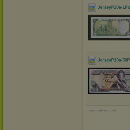
JerseyP20a-1Po
JerseyP19a-50P
« poprzednia strona