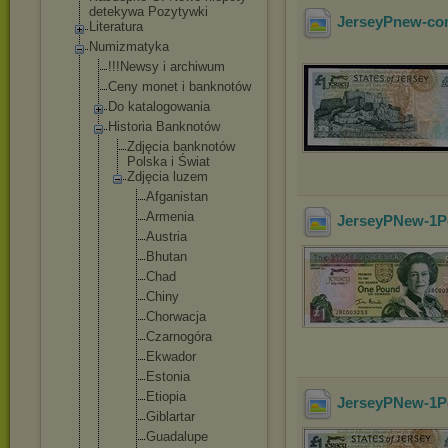
detekywa Pozytywki
JerseyPnew-co
Literatura
Numizmatyka
!!!Newsy i archiwum
Ceny monet i banknotów
Do katalogowania
Historia Banknotów
Zdjęcia banknotów
Polska i Świat
Zdjęcia luzem
Afganist
an
Armenia
JerseyPNew-1P
Austria
Bhutan
Chad
Chiny
Chorwacj
a
Czarnogó
ra
Ekwador
Estonia
Etiopia
JerseyPNew-1P
Giblarta
r
Guadalup
e