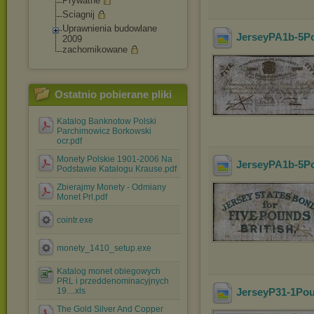
Prywatne
Sciagnij
Uprawnienia budowlane
JerseyPA1b-5Po
2009
zachomikowane
Ostatnio pobierane pliki
Katalog Banknotow Polski
Parchimowicz Borkowski
ocr.pdf
Monety Polskie 1901-2006 Na
JerseyPA1b-5Po
Podstawie Katalogu Krause.pdf
Zbierajmy Monety - Odmiany
Monet Prl.pdf
cointr.exe
monety_1410_setup.exe
Katalog monet obiegowych
PRL i przeddenominacyjnych
19....xls
JerseyP31-1Pou
The Gold Silver And Copper