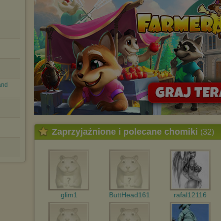
and
Zaprzyjaźnione i polecane chomiki
(32)
glim1
ButtHead161
rafal12116