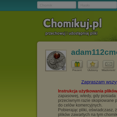
Chomik
Hasło
adam112cm
Prezent
Ulubiony
Wiadomość