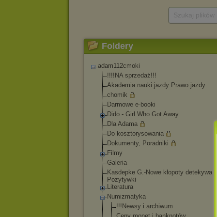
Szukaj plików
Foldery
adam112cmoki
!!!!NA sprzedaż!!!
Akademia nauki jazdy Prawo jazdy
chomik
Darmowe e-booki
Dido - Girl Who Got Away
Dla Adama
Do kosztorysowania
Dokumenty, Poradniki
Filmy
Galeria
Kasdepke G.-Nowe kłopoty detekywa
Pozytywki
Literatura
Numizmatyka
!!!Newsy i archiwum
Ceny monet i banknotów