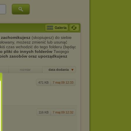
Galeria
re zachomikujesz
(skopiujesz) do siebie
asłowany, możesz zmienić lub usunąć
akiś czas wchodzić do tego folderu (będąc
o pliki do innych folderów
Twojego
woich zasobów oraz uporządkujesz
rozmiar
data dodania
471 KB
7 maj 09 12:33
116 KB
7 maj 09 12:32