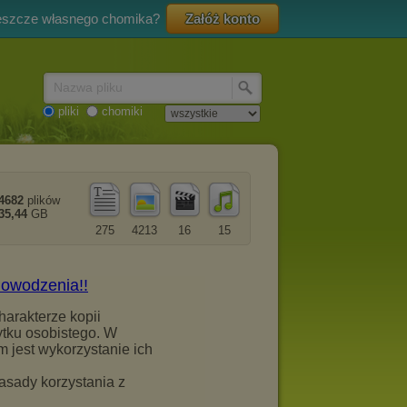
eszcze własnego chomika?
Załóż konto
Nazwa pliku
pliki
chomiki
4682
plików
35,44
GB
275
4213
16
15