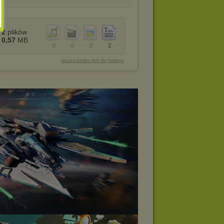
2
plików
0,57
MB
0
0
0
2
bezpośredni link do folderu