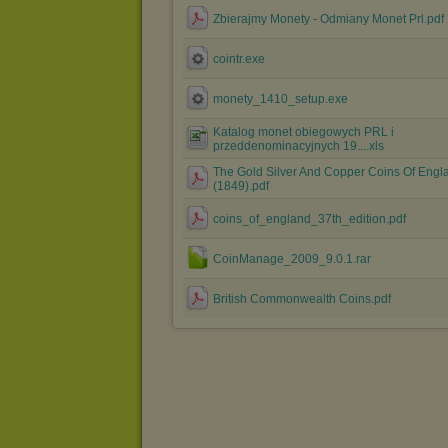
Zbierajmy Monety - Odmiany Monet Prl.pdf
cointr.exe
monety_1410_setup.exe
Katalog monet obiegowych PRL i
przeddenominacyjnych 19....xls
The Gold Silver And Copper Coins Of Engl
(1849).pdf
coins_of_england_37th_edition.pdf
CoinManage_2009_9.0.1.rar
British Commonwealth Coins.pdf