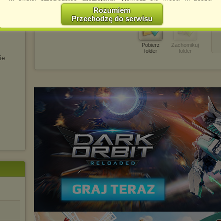
w swojej przeglądarce internetowej. Dowiedz się więcej w naszej
Polityce Prywatności -
http://chomikuj.pl/PolitykaPrywatnosci.aspx
.
Rozumiem
Przechodzę do serwisu
Jednocześnie informujemy że zmiana ustawień przeglądarki może
spowodować ograniczenie korzystania ze strony Chomikuj.pl.
W przypadku braku twojej zgody na akceptację cookies niestety
Pobierz
Zachomikuj
prosimy o opuszczenie serwisu chomikuj.pl.
folder
folder
ie
Wykorzystanie plików cookies
przez
Zaufanych Partnerów
(dostosowanie reklam do Twoich potrzeb, analiza skuteczności działań
marketingowych).
Wyrażenie sprzeciwu spowoduje, że wyświetlana Ci reklama nie
będzie dopasowana do Twoich preferencji, a będzie to reklama
wyświetlona przypadkowo.
Istnieje możliwość zmiany ustawień przeglądarki internetowej w
sposób uniemożliwiający przechowywanie plików cookies na
urządzeniu końcowym. Można również usunąć pliki cookies,
dokonując odpowiednich zmian w ustawieniach przeglądarki
internetowej.
Pełną informację na ten temat znajdziesz pod adresem
http://chomikuj.pl/PolitykaPrywatnosci.aspx
.