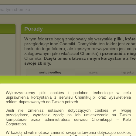
 na tym chomiku
Porady
W tym folderze będą znajdowały się wszystkie
pliki, któ
przeglądając inne Chomiki. Domyślnie ten folder jest zah
hasło do tego folderu, ale lepszym rozwiązaniem jest co j
zalogowanym jako właściciel Chomika) i
przenosić z nieg
Chomika.
Dzięki temu ułatwisz innym korzystanie z T
swoje zbiory.
sortuj według:
nazwa
typ pliku
Okreslenie stanu zachowania monet
.doc
Wykorzystujemy pliki cookies i podobne technologie w celu
zachomikowany
usprawnienia korzystania z serwisu Chomikuj.pl oraz wyświetlenia
reklam dopasowanych do Twoich potrzeb.
Jeśli nie zmienisz ustawień dotyczących cookies w Twojej
przeglądarce, wyrażasz zgodę na ich umieszczanie na Twoim
Czyszczenie Monet
.doc
komputerze przez administratora serwisu Chomikuj.pl – Kelo
Corporation.
zachomikowany
W każdej chwili możesz zmienić swoje ustawienia dotyczące cookies