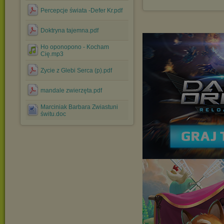
Percepcje świata -Defer Kr.pdf
Doktryna tajemna.pdf
Ho oponopono - Kocham
Cię.mp3
Zycie z Glebi Serca (p).pdf
mandale zwierzęta.pdf
Marciniak Barbara Zwiastuni
świtu.doc