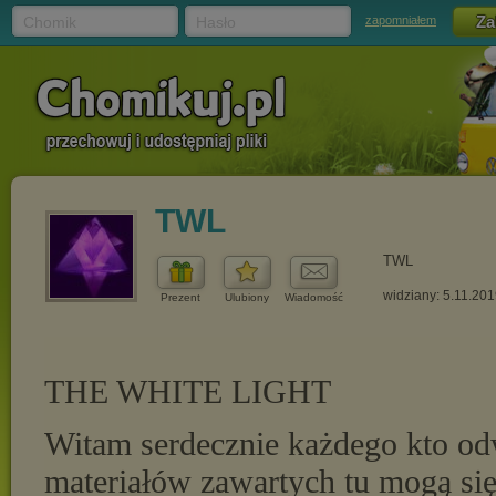
Chomik
Hasło
zapomniałem
TWL
TWL
widziany: 5.11.20
Prezent
Ulubiony
Wiadomość