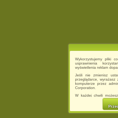
Wykorzystujemy pliki c
usprawnienia korzyst
wyświetlenia reklam dop
Jeśli nie zmienisz ust
przeglądarce, wyrażasz
komputerze przez admin
Corporation.
W każdej chwili możesz
cookies w swojej przeglą
w naszej Pol
Prze
http://chomikuj.pl/Polity
Jednocześnie informuje