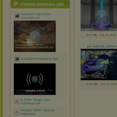
Ostatnio pobierane pliki
kundalini yoga tantra -
exercises.avi
8,17 MB
9 lis 10 19:26
Kundalini Yoga - tantra
get_video(3)_xvid
.avi
exercises UŚWIADAMIANIE prz
...
Kundalini Awakening.mp4
50,55 MB
9 lis 10 19:39
Kundalini Awakening, Alex Grey
oglądaj online
( Przebudzenie Kundalini) ...
K.Defer- Magia ciała
ludzkiego.pdf
Krystian Defer - Kuracja
natury.pdf