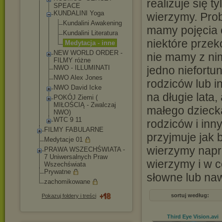
realizuje się t
SPEACE
KUNDALINI Yoga
wierzymy. Prob
Kundalini Awakening
mamy pojęcia 
Kundalini Literatura
niektóre prze
Medytacja - inne
NEW WORLD ORDER -
nie mamy z ni
FILMY różne
NWO - ILLUMINATI
jedno niefort
NWO Alex Jones
rodziców lub i
NWO David Icke
na długie lata
POKÓJ Ziemi (
MIŁOŚCIĄ - Zwalczaj
małego dziecka
NWO)
WTC 9 11
rodziców i inn
FILMY FABULARNE
przyjmuje jak 
Medytacje 01
wierzymy napr
PRAWA WSZECHŚWIATA -
7 Uniwersalnych Praw
wierzymy i w c
Wszechświata
Prywatne
słowne lub na
zachomikowane
sortuj według:
Pokazuj foldery i treści
Third Eye Vision
.avi