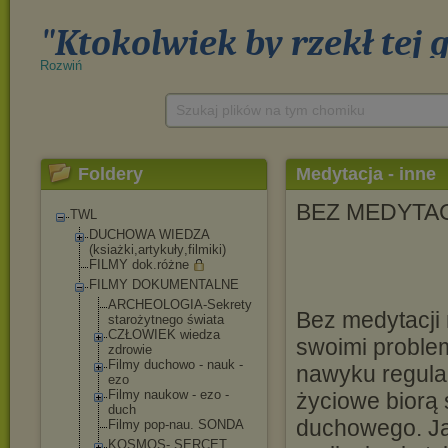
Rozwiń
Szukaj plików na tym chomiku
Foldery
Medytacja - inne
BEZ MEDYTA
TWL
DUCHOWA WIEDZA
(ksiażki,artykuły
,filmiki)
FILMY dok.różne
FILMY DOKUMENTALNE
ARCHEOLOGIA-Se
krety
Bez medytacji 
starożytnego świata
CZŁOWIEK wiedza
swoimi problem
zdrowie
Filmy duchowo - nauk -
nawyku regula
ezo
Filmy naukow - ezo -
życiowe biorą 
duch
duchowego. Ja
Filmy pop-nau. SONDA
KOSMOS- SERCET