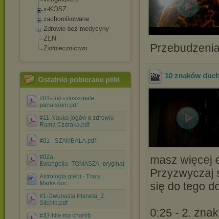
x-KOSZ
zachomikowane
Zdrowie bez medycyny
ZEN
Przebudzenia
Ziołolecznictwo
10 znaków duc
Ostatnio pobierane pliki
#01-Jod - doskonale
panaceum.pdf
#11-Nauka jogów o zdrowiu-
Rama Czaraka.pdf
#01 - SZAMBALA.pdf
#02a-
masz więcej e
Ewangelia_TOMASZA_oryginał.pdf
Przyzwyczaj s
Astrologia glebi - Tracy
Marks.doc
się do tego d
#1-Dwunasta Planeta_Z.
Sitchin.pdf
0:25 - 2. znak
#33-Nie ma chorób