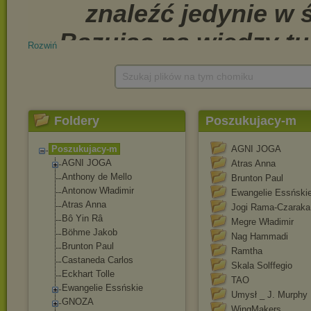
Rozwiń
Szukaj plików na tym chomiku
Foldery
Poszukujacy-m
Poszukujacy-m
AGNI JOGA
AGNI JOGA
Atras Anna
Anthony de Mello
Brunton Paul
Antonow Władimir
Ewangelie Essński
Atras Anna
Jogi Rama-Czaraka
Bô Yin Râ
Megre Władimir
Böhme Jakob
Nag Hammadi
Brunton Paul
Ramtha
Castaneda Carlos
Skala Solffegio
Eckhart Tolle
TAO
Ewangelie Essńskie
Umysł _ J. Murphy
GNOZA
WingMakers