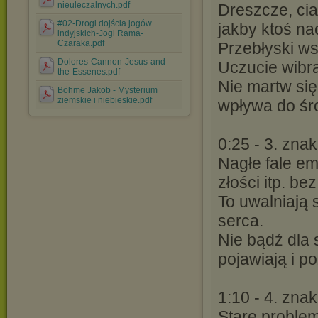
nieuleczalnych.pdf
Dreszcze, cia
#02-Drogi dojścia jogów
jakby ktoś na
indyjskich-Jogi Rama-
Czaraka.pdf
Przebłyski wsp
Dolores-Cannon-Jesus-and-
Uczucie wibra
the-Essenes.pdf
Nie martw się
Böhme Jakob - Mysterium
ziemskie i niebieskie.pdf
wpływa do śr
0:25 - 3. znak
Nagłe fale em
złości itp. b
To uwalniają 
serca.
Nie bądź dla 
pojawiają i p
1:10 - 4. znak
Stare problem