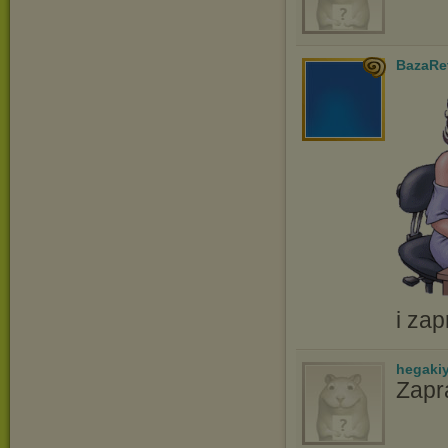
BazaRe
i za
hegaki
Zapr