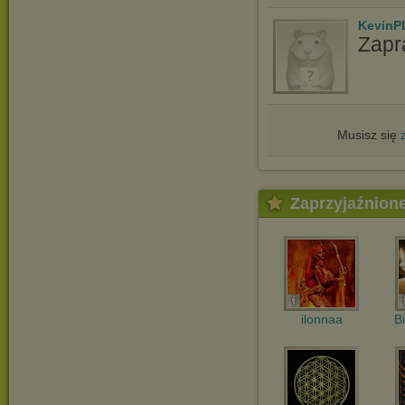
KevinP
Zapr
Musisz się
Zaprzyjaźnion
ilonnaa
B