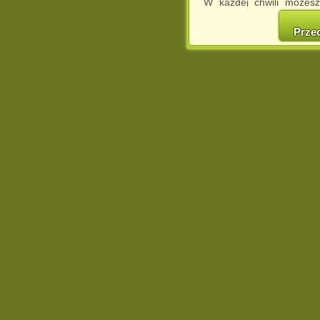
W każdej chwili możesz
cookies w swojej przeglą
w naszej Pol
Prze
http://chomikuj.pl/Polity
Jednocześnie informuje
może spowodować ogr
Chomikuj.pl.
W przypadku braku twojej
prosimy o opuszczenie se
Wykorzystanie plików c
(dostosowanie reklam do
działań marketingowych).
Wyrażenie sprzeciwu spo
będzie dopasowana do Tw
wyświetlona przypadkowo
Istnieje możliwość zmian
sposób uniemożliwiając
urządzeniu końcowym. M
dokonując odpowiednich
internetowej.
Pełną informację na 
http://chomikuj.pl/Polity