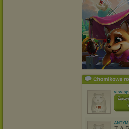
Chomikowe r
vipvip
ANTYM
Z A 