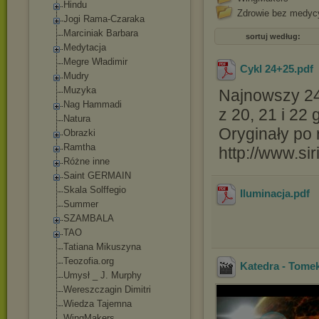
Hindu
Zdrowie bez medyc
Jogi Rama-Czaraka
Marciniak Barbara
sortuj według:
Medytacja
Megre Władimir
Cykl 24+25
.pdf
Mudry
Muzyka
Najnowszy 24 
Nag Hammadi
z 20, 21 i 22 
Natura
Oryginały po 
Obrazki
Ramtha
http://www.sir
Różne inne
Saint GERMAIN
Skala Solffegio
Iluminacja
.pdf
Summer
SZAMBALA
TAO
Tatiana Mikuszyna
Teozofia.org
Katedra - Tome
Umysł _ J. Murphy
Wereszczagin Dimitri
Wiedza Tajemna
WingMakers