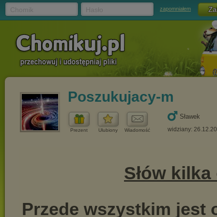
Chomik
Hasło
zapomniałem
Poszukujacy-m
Sławek
widziany: 26.12.2
Prezent
Ulubiony
Wiadomość