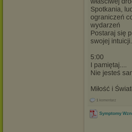
właściwej dro
Spotkania, lud
ograniczeń c
wydarzeń
Postaraj się p
swojej intuicji.
5:00
I pamiętaj....
Nie jesteś sam
Miłość i Świat
1
komentarz
Symptomy Wzn