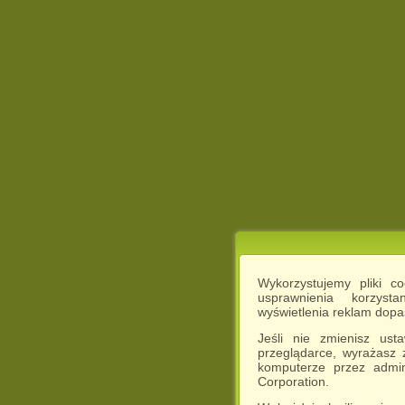
Wykorzystujemy pliki c
usprawnienia korzyst
wyświetlenia reklam dop
Jeśli nie zmienisz ust
przeglądarce, wyrażasz
komputerze przez admin
Corporation.