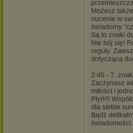
przemieszczaj
Możesz także 
nucenie w sw
świadomy "czy
Są to znaki 
Nie bój się! P
reguły. Zaws
dotyczącą du
2:45 - 7. znak
Zaczynasz wi
miłości i jed
Płyń!!! Współ
dla siebie su
Bądź delikatn
świadomości.