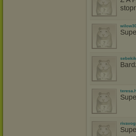
stopn
wilow3
Supe
sebeki
Bardz
teresa
Supe
rivavo
Supe