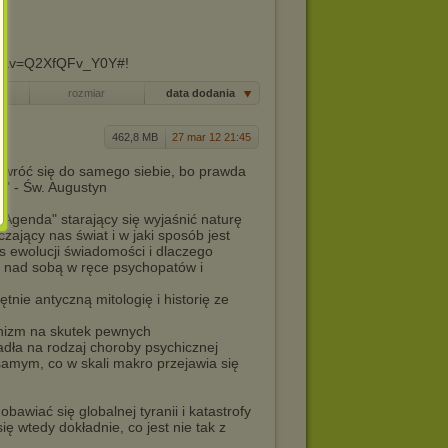
ed&v=Q2XfQFv_Y0Y#!
rozmiar
data dodania
462,8 MB
27 mar 12 21:45
 zwróć się do samego siebie, bo prawda
" - Św. Augustyn
c Agenda" starający się wyjaśnić naturę
czający nas świat i w jaki sposób jest
es ewolucji świadomości i dlaczego
 nad sobą w ręce psychopatów i
nie antyczną mitologię i historię ze
anizm na skutek pewnych
dła na rodzaj choroby psychicznej
samym, co w skali makro przejawia się
bawiać się globalnej tyranii i katastrofy
 wtedy dokładnie, co jest nie tak z