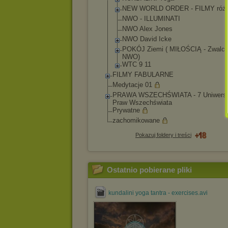
NEW WORLD ORDER - FILMY róż
NWO - ILLUMINATI
NWO Alex Jones
NWO David Icke
POKÓJ Ziemi ( MIŁOŚCIĄ - Zwalcz
NWO)
WTC 9 11
FILMY FABULARNE
Medytacje 01
PRAWA WSZECHŚWIATA - 7 Uniwersa
Praw Wszechświata
Prywatne
zachomikowane
Pokazuj foldery i treści
Ostatnio pobierane pliki
kundalini yoga tantra - exercises.avi