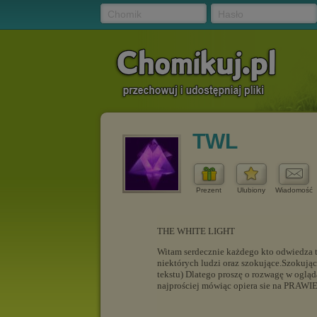
Chomik
Hasło
TWL
Prezent
Ulubiony
Wiadomość