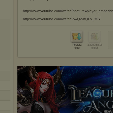
dokonując odpowiednich zmian w ustawieniach przeglądarki
internetowej.
http://www.youtube.com/watch?feature=player_embe
Pełną informację na ten temat znajdziesz pod adresem
http://chomikuj.pl/PolitykaPrywatnosci.aspx
.
http://www.youtube.com/watch?v=Q2XfQFv_Y0Y
Pobierz
Zachomikuj
folder
folder