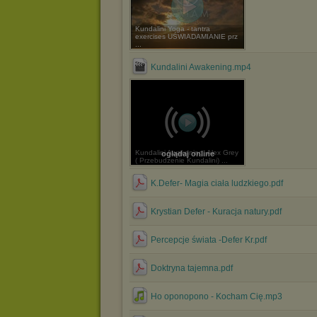
Kundalini Yoga - tantra
exercises UŚWIADAMIANIE prz
...
Kundalini Awakening.mp4
Kundalini Awakening, Alex Grey
oglądaj online
( Przebudzenie Kundalini) ...
K.Defer- Magia ciała ludzkiego.pdf
Krystian Defer - Kuracja natury.pdf
Percepcje świata -Defer Kr.pdf
Doktryna tajemna.pdf
Ho oponopono - Kocham Cię.mp3