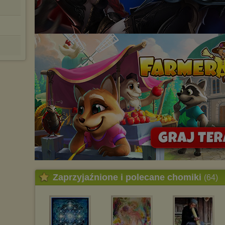
Zaprzyjaźnione i polecane chomiki
(64)