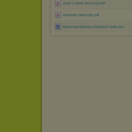
Zycie z Glebi Serca (p).pdf
mandale zwierzęta.pdf
Marciniak Barbara Zwiastuni świtu.doc