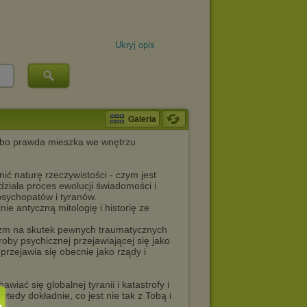
Ukryj opis
Galeria
, bo prawda mieszka we wnętrzu
nić naturę rzeczywistości - czym jest
 działa proces ewolucji świadomości i
sychopatów i tyranów.
ie antyczną mitologię i historię ze
nizm na skutek pewnych traumatycznych
oby psychicznej przejawiającej się jako
rzejawia się obecnie jako rządy i
wiać się globalnej tyranii i katastrofy i
edy dokładnie, co jest nie tak z Tobą i