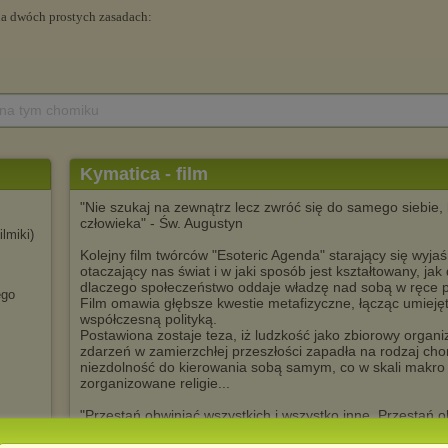
 na tym chomiku
Kymatica - film
"Nie szukaj na zewnątrz lecz zwróć się do samego siebie
człowieka" - Św. Augustyn
filmiki)
Kolejny film twórców "Esoteric Agenda" starający się wyjaś
otaczający nas świat i w jaki sposób jest kształtowany, jak
dlaczego społeczeństwo oddaje władzę nad sobą w ręce p
ego
Film omawia głębsze kwestie metafizyczne, łącząc umiejętn
współczesną polityką.
Postawiona zostaje teza, iż ludzkość jako zbiorowy orga
zdarzeń w zamierzchłej przeszłości zapadła na rodzaj chor
niezdolność do kierowania sobą samym, co w skali makro p
zorganizowane religie...
"Przestań obwiniać wszystkich i wszystko inne. Przestań oba
ZWRÓĆ UWAGĘ na to, co pokazuje Ci świat. Dowiesz się wt
jak to naprawić"