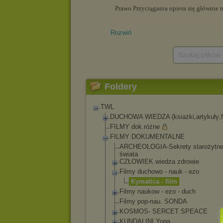
Rozwiń
Szukaj plików
Foldery
TWL
DUCHOWA WIEDZA (ksiażki,artykuły
,
FILMY dok.różne
FILMY DOKUMENTALNE
ARCHEOLOGIA-Se
krety starożytn
świata
CZŁOWIEK wiedza zdrowie
Filmy duchowo - nauk - ezo
Kymatica - film
Filmy naukow - ezo - duch
Filmy pop-nau. SONDA
KOSMOS- SERCET SPEACE
KUNDALINI Yoga