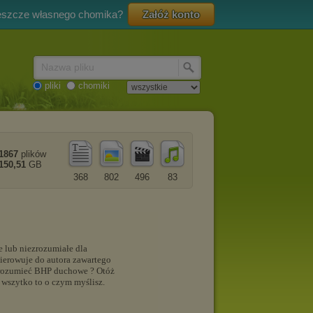
eszcze własnego chomika?
Załóż konto
Nazwa pliku
pliki
chomiki
1867
plików
150,51
GB
368
802
496
83