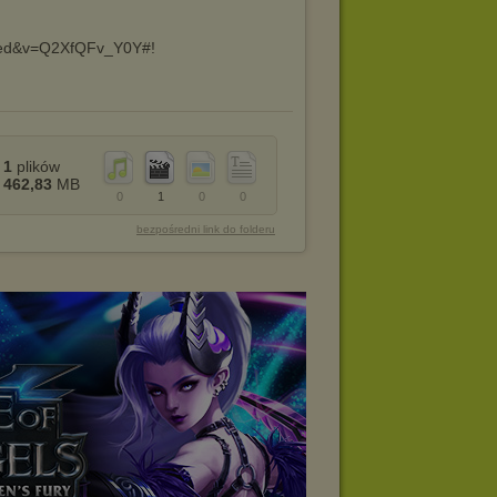
dded&v=Q2XfQFv_Y0Y#!
1
plików
462,83
MB
0
1
0
0
bezpośredni link do folderu