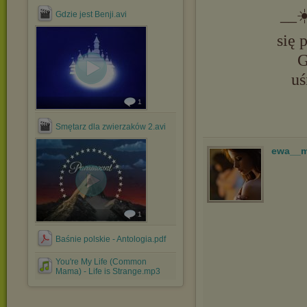
__☀
Gdzie jest Benji.avi
się 
G
uś
1
Smętarz dla zwierzaków 2.avi
ewa__
1
Baśnie polskie - Antologia.pdf
You're My Life (Common
Mama) - Life is Strange.mp3