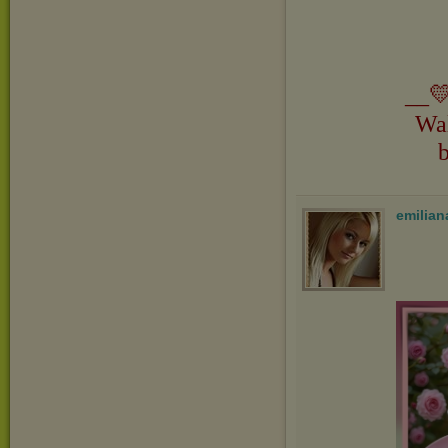
__💛
Wa
emilian