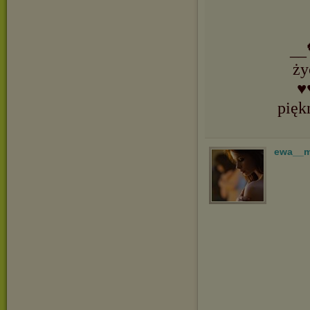
__
ży
♥
pięk
ewa__