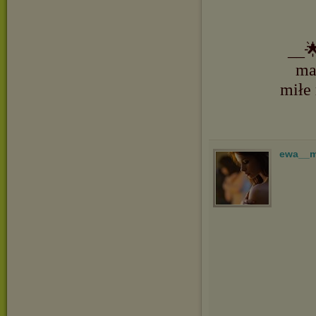
__
ma
miłe
ewa__