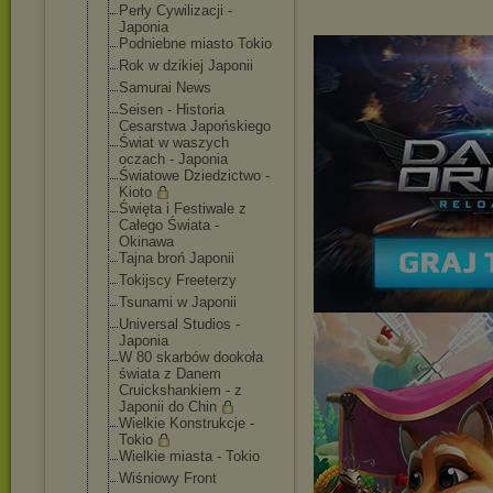
Perły Cywilizacji -
Japonia
Podniebne miasto Tokio
Rok w dzikiej Japonii
Samurai News
Seisen - Historia
Cesarstwa Japońskiego
Świat w waszych
oczach - Japonia
Światowe Dziedzictwo -
Kioto
Święta i Festiwale z
Całego Świata -
Okinawa
Tajna broń Japonii
Tokijscy Freeterzy
Tsunami w Japonii
Universal Studios -
Japonia
W 80 skarbów dookoła
świata z Danem
Cruickshankiem - z
Japonii do Chin
Wielkie Konstrukcje -
Tokio
Wielkie miasta - Tokio
Wiśniowy Front