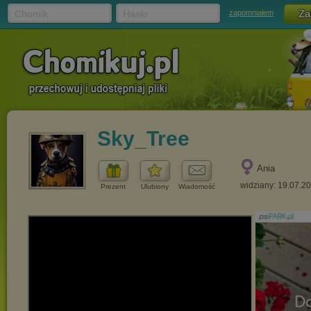
Chomik
Hasło
zapomniałem
Sky_Tree
Ania
widziany: 19.07.2
Prezent
Ulubiony
Wiadomość