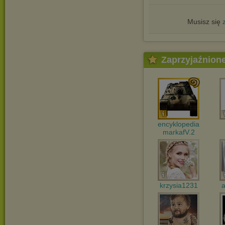
Musisz się
Zaprzyjaźnion
encyklopedia
markafV.2
krzysia1231
a