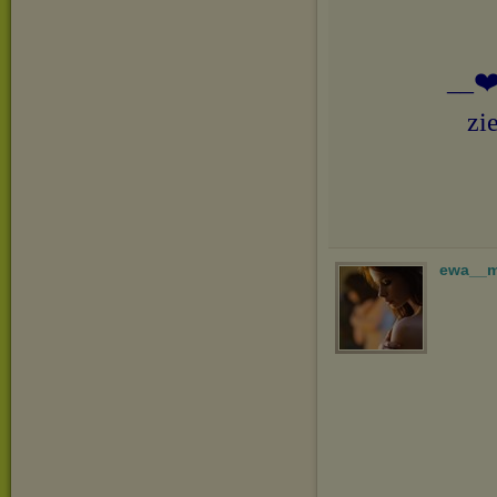
__❤️
zi
ewa__