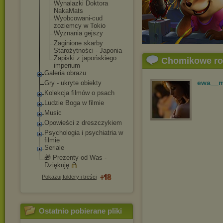
Wynalazki Doktora
NakaMats
Wyobcowani-cud
zoziemcy w Tokio
Wyznania gejszy
Zaginione skarby
Starożytności - Japonia
Zapiski z japońskiego
Chomikowe r
imperium
Galeria obrazu
ewa__
Gry - ukryte obiekty
Kolekcja filmów o psach
Ludzie Boga w filmie
Music
Opowieści z dreszczykiem
Psychologia i psychiatria w
filmie
Seriale
🎁 Prezenty od Was -
Dziękuję
Pokazuj foldery i treści
Ostatnio pobierane pliki