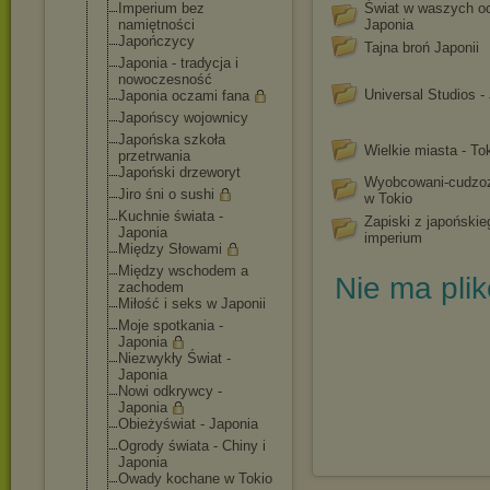
Imperium bez
Świat w waszych o
namiętności
Japonia
Japończycy
Tajna broń Japonii
Japonia - tradycja i
nowoczesność
Universal Studios -
Japonia oczami fana
Japońscy wojownicy
Japońska szkoła
Wielkie miasta - To
przetrwania
Japoński drzeworyt
Wyobcowani-cudzo
Jiro śni o sushi
w Tokio
Kuchnie świata -
Zapiski z japońskie
Japonia
imperium
Między Słowami
Między wschodem a
Nie ma pli
zachodem
Miłość i seks w Japonii
Moje spotkania -
Japonia
Niezwykły Świat -
Japonia
Nowi odkrywcy -
Japonia
Obieżyświat - Japonia
Ogrody świata - Chiny i
Japonia
Owady kochane w Tokio