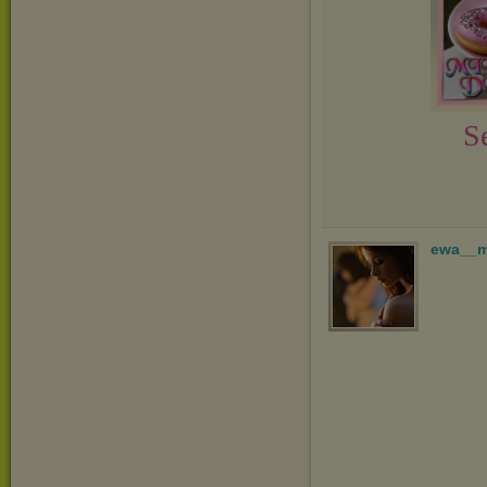
S
ewa__