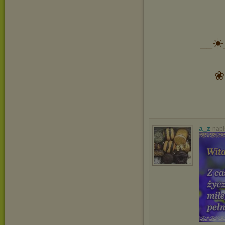
__☀️
❀
a_z
napi