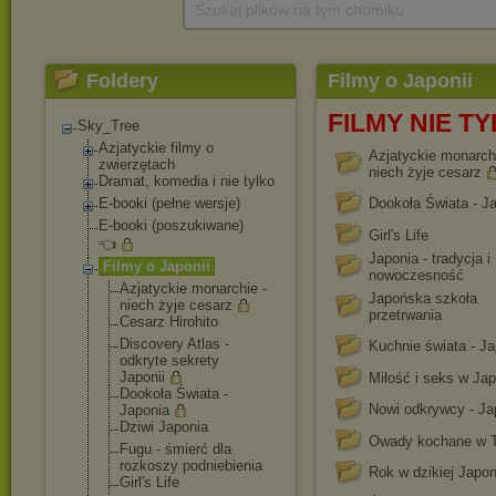
Szukaj plików na tym chomiku
Foldery
Filmy o Japonii
FILMY NIE 
Sky_Tree
Azjatyckie filmy o
Azjatyckie monarchi
zwierzętach
niech żyje cesarz
Dramat, komedia i nie tylko
E-booki (pełne wersje)
Dookoła Świata - J
E-booki (poszukiwane)
Girl's Life
👈
Japonia - tradycja i
Filmy o Japonii
nowoczesność
Azjatyckie monarchie -
Japońska szkoła
niech żyje cesarz
przetrwania
Cesarz Hirohito
Discovery Atlas -
Kuchnie świata - Ja
odkryte sekrety
Japonii
Miłość i seks w Jap
Dookoła Świata -
Nowi odkrywcy - Ja
Japonia
Dziwi Japonia
Owady kochane w T
Fugu - śmierć dla
rozkoszy podniebienia
Rok w dzikiej Japon
Girl's Life