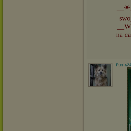
__☀️
swo
__Wi
na ca
Pusia2