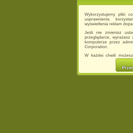
Wykorzystujemy pliki c
usprawnienia korzyst
wyświetlenia reklam dop
Jeśli nie zmienisz ust
przeglądarce, wyrażasz
komputerze przez admin
Corporation.
W każdej chwili możesz
cookies w swojej przeglą
w naszej Pol
Prze
http://chomikuj.pl/Polity
Jednocześnie informuje
może spowodować ogr
Chomikuj.pl.
W przypadku braku twojej
prosimy o opuszczenie se
Wykorzystanie plików c
(dostosowanie reklam do
działań marketingowych).
Wyrażenie sprzeciwu spo
będzie dopasowana do Tw