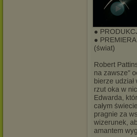
● PRODUKCJ
● PREMIERA: 
(świat)
Robert Pattin
na zawsze" od
bierze udział
rzut oka w n
Edwarda, któr
całym świecie
pragnie za w
wizerunek, ab
amantem wygł