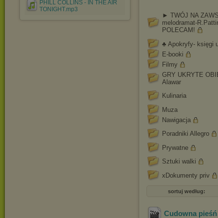
PHILL COLLINS - IN THE AIR
TONIGHT.mp3
► TWÓJ NA ZAWS
melodramat-R.Patti
POLECAM!
♣ Apokryfy- księgi 
E-booki
Filmy
GRY UKRYTE OBI
Alawar
Kulinaria
Muza
Nawigacja
Poradniki Allegro
Prywatne
Sztuki walki
xDokumenty priv
sortuj według:
Cudowna pieśń 