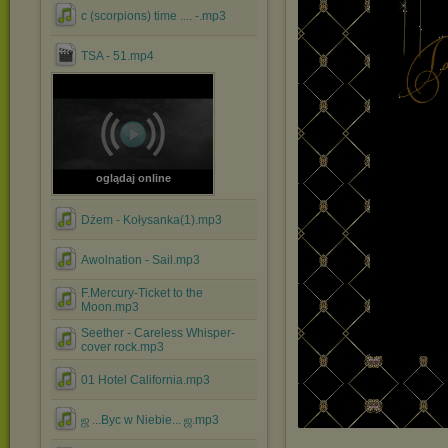
с (scorpions) time .... -.mp3
TSA - 51.mp4
oglądaj online
Dżem - Kołysanka(1).mp3
Awolnation - Sail.mp3
F.Mercury-Ticket to the
Moon.mp3
Seether - Careless Whisper-
cover rock.mp3
01 Hotel California.mp3
ஜ ...Byc w Niebie... ஜ.mp3