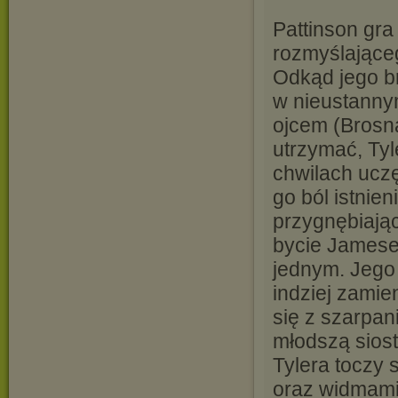
Pattinson gr
rozmyślające
Odkąd jego br
w nieustanny
ojcem (Brosna
utrzymać, Tyl
chwilach ucz
go ból istnien
przygnębiając
bycie James
jednym. Jego 
indziej zamie
się z szarpan
młodszą siost
Tylera toczy 
oraz widmami