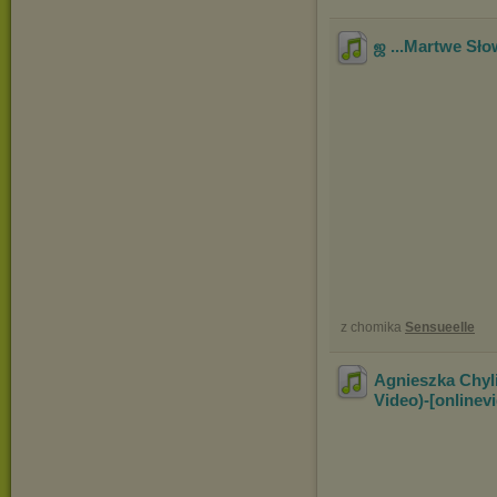
ஜ ...Martwe Sło
z chomika
Sensueelle
Agnieszka Chyli
Video)-[onlinev