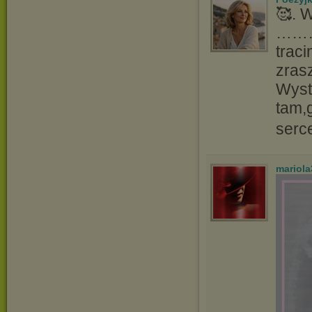
🥰. 
…………
trac
zras
Wyst
tam,
serce
mariol