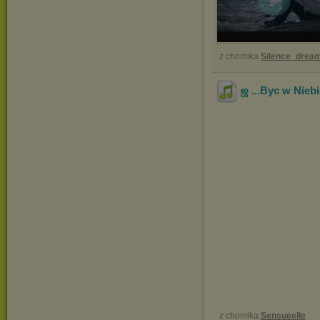
z chomika
Silence_drea
ஜ ...Byc w Niebi
z chomika
Sensueelle