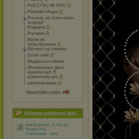
POCZYTAJ MI TATO
Poradniki Allegro
Prezenty od chomiczków-
dziękuję!
Programy
Prywatne
Różne do
sklasyfikowania
Różności na chomika
Sztuki walki
Wygaszacze ekranu
Wyrównywacz głosu
utworów mp3
xDokumenty priv
zachomikowane
Pokazuj foldery i treści
Ostatnio pobierane pliki
Axel Rudi Pell - In The Air
Tonight (Phil
Collins)supe....mp3