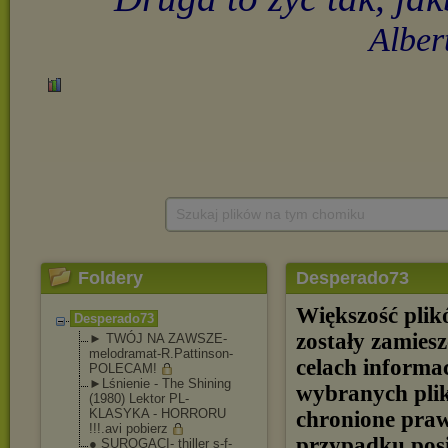
Szukaj plików na tym chomiku
Foldery
Desperado73
Większość pli
Desperado73
zostały zamies
► TWÓJ NA ZAWSZE-
melodramat
-R.Pattinson-
celach inform
POLECAM!
►Lśnienie - The Shining
wybranych plik
(1980) Lektor PL-
KLASYKA - HORRORU
chronione pra
!!!.avi pobierz
przypadku posi
● SUROGACI- thiller s-f-