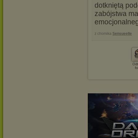
dotkniętą po
zabójstwa ma
emocjonalneg
z chomika
Sensueelle
Odt
fo