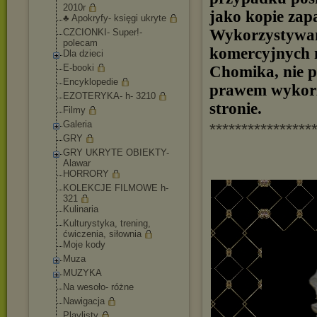
2010r
jako kopie zap
♣ Apokryfy- księgi ukryte
Wykorzystywani
CZCIONKI- Super!-
polecam
komercyjnych n
Dla dzieci
E-booki
Chomika, nie p
Encyklopedie
prawem wykorzy
EZOTERYKA- h- 3210
stronie.
Filmy
Galeria
****************
GRY
GRY UKRYTE OBIEKTY-
Alawar
HORRORY
KOLEKCJE FILMOWE h-
321
Kulinaria
Kulturystyka, trening,
ćwiczenia, siłownia
Moje kody
Muza
MUZYKA
Na wesoło- różne
Nawigacja
Playlisty