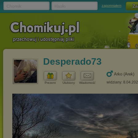
Chomik
Hasło
zapomniałem
Desperado73
Arko (Arek)
widziany: 8.04.20
Prezent
Ulubiony
Wiadomość