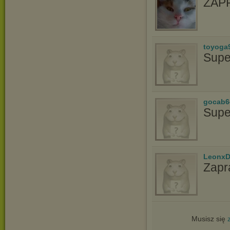
ZAP
toyoga
Supe
gocab6
Supe
LeonxD
Zapr
Musisz się