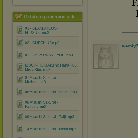
F
Ostatnio pobierane pliki
03 - GLAMOROUS-
FLUXUS-.mp3
02 - CHECK UP.mp3
wert4y
01 - BABY I WANT YOU.mp3
[BUCK-TICK] Aku no Hana - 05.
Misty Blue.mp3
07 Atsushi Sakurai -
Mrchen.mp3
06 Atsushi Sakurai - Smell.mp3
08 Atsushi Sakurai -
Fantasy.mp3
09 Atsushi Sakurai - Taiji.mp3
14 Atsushi Sakurai - Neko.mp3