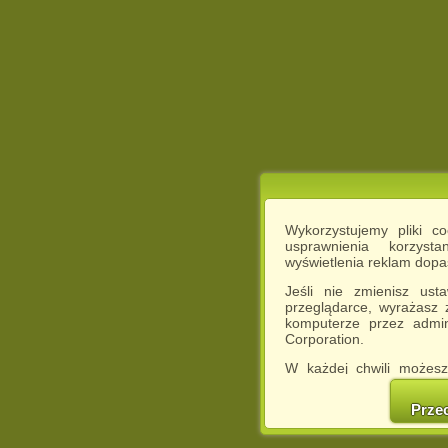
Wykorzystujemy pliki c
usprawnienia korzyst
wyświetlenia reklam dop
Jeśli nie zmienisz ust
przeglądarce, wyrażasz
komputerze przez admin
Corporation.
W każdej chwili możesz
cookies w swojej przeglą
w naszej Pol
Prze
http://chomikuj.pl/Polity
Jednocześnie informuje