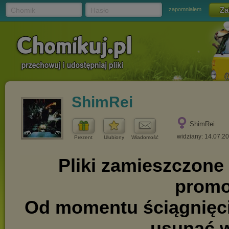
Chomik
Hasło
zapomniałem
ShimRei
ShimRei
widziany: 14.07.2
Prezent
Ulubiony
Wiadomość