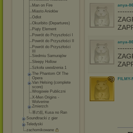
anya-86
Man on Fire
-----
Miasto Aniołów
Odlot
ZAGR
Okuribito (Departures)
ZAP
Piąty Element
Powrót do Przyszłości I
Powrót do Przyszłości II
anya-86
-----
Powrót do Przyszłości
III
ZAGR
Siedmiu Samurajów
Sleepy Hollow
ZAP
Szkoła uwodzenia 1
The Phantom Of The
Opera
FILMY-
Van Helsing (complete
score)
Wrogowie Publiczni
X-Men Origins -
Wolverine
Zmierzch
草の乱 Kusa no Ran
Soundtracki z gier
Teledyski
zachomikowane