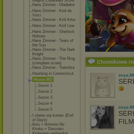
Begins Expanded Score
Hans Zimmer - Gladiator
Hans Zimmer - Kod da
Vinci
Hans Zimmer - Król Artur
Hans Zimmer - Król Lew
Hans Zimmer - Sherlock
Holmes
Hans Zimmer - Tears of
the Sun
Hans Zimmer - The Dark
Knight
Hans Zimmer - The Ring
Chomikowe r
(complete score)
Hans Zimmer - Twierdza
Haunting in Connecticut
anya.8
House MD
SER
Sezon 1
Sezon 2
Sezon 3
Sezon 4
anya-8
Sezon 5
SERI
I stanie się koniec (End
of Days)
FIL
Ikiru + Ikimono No
Kiroku + Donzoko
Królestwo niebieskie