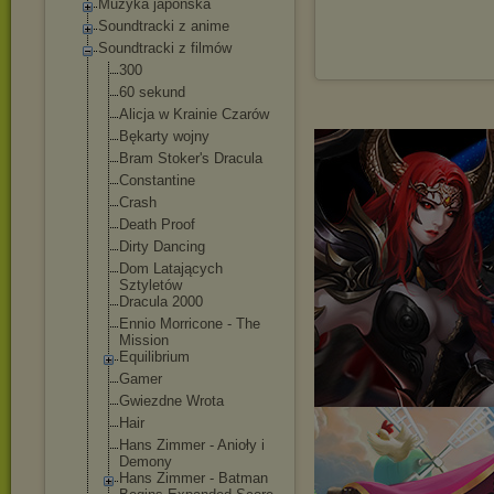
Muzyka japońska
Soundtracki z anime
Soundtracki z filmów
300
60 sekund
Alicja w Krainie Czarów
Bękarty wojny
Bram Stoker's Dracula
Constantine
Crash
Death Proof
Dirty Dancing
Dom Latających
Sztyletów
Dracula 2000
Ennio Morricone - The
Mission
Equilibrium
Gamer
Gwiezdne Wrota
Hair
Hans Zimmer - Anioły i
Demony
Hans Zimmer - Batman