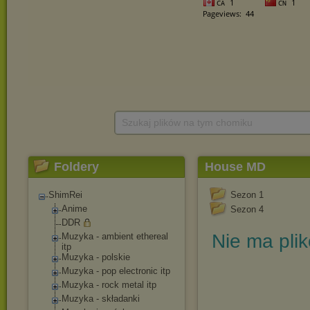
Szukaj plików na tym chomiku
Foldery
House MD
ShimRei
Sezon 1
Anime
Sezon 4
DDR
Nie ma pli
Muzyka - ambient ethereal
itp
Muzyka - polskie
Muzyka - pop electronic itp
Muzyka - rock metal itp
Muzyka - składanki