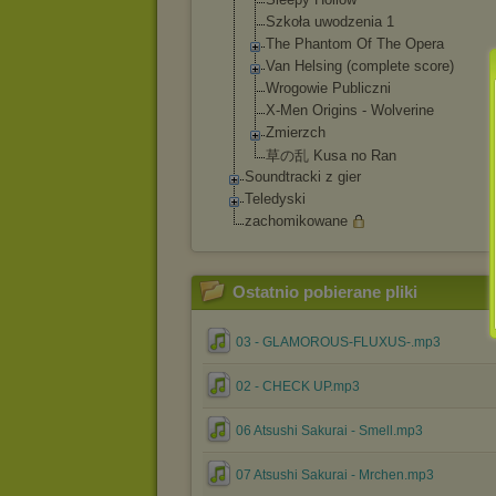
Szkoła uwodzenia 1
The Phantom Of The Opera
Van Helsing (complete score)
Wrogowie Publiczni
X-Men Origins - Wolverine
Zmierzch
草の乱 Kusa no Ran
Soundtracki z gier
Teledyski
zachomikowane
Ostatnio pobierane pliki
03 - GLAMOROUS-FLUXUS-.mp3
02 - CHECK UP.mp3
06 Atsushi Sakurai - Smell.mp3
07 Atsushi Sakurai - Mrchen.mp3