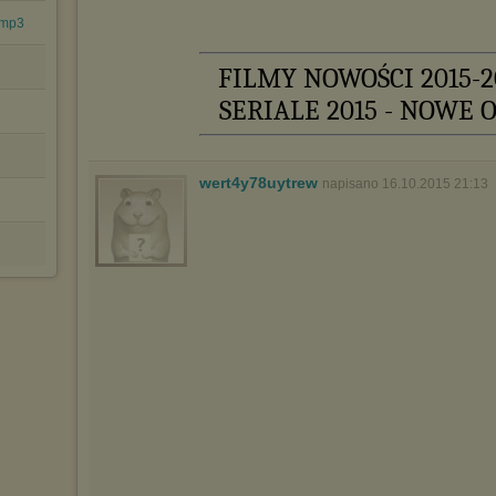
będzie dopasowana do Twoich preferencji, a będzie to reklama
wyświetlona przypadkowo.
.mp3
Istnieje możliwość zmiany ustawień przeglądarki internetowej w
sposób uniemożliwiający przechowywanie plików cookies na
FILMY NOWOŚCI 2015-2
urządzeniu końcowym. Można również usunąć pliki cookies,
dokonując odpowiednich zmian w ustawieniach przeglądarki
SERIALE 2015 - NOWE 
internetowej.
Pełną informację na ten temat znajdziesz pod adresem
http://chomikuj.pl/PolitykaPrywatnosci.aspx
.
wert4y78uytrew
napisano 16.10.2015 21:13