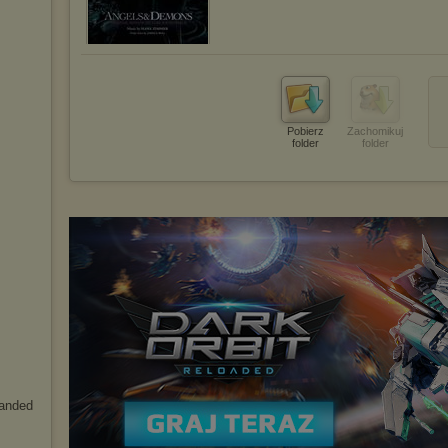
Pobierz
Zachomikuj
folder
folder
anded