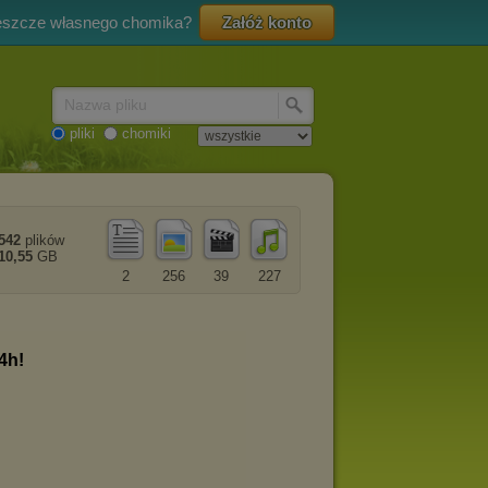
eszcze własnego chomika?
Załóż konto
Nazwa pliku
pliki
chomiki
542
plików
10,55
GB
2
256
39
227