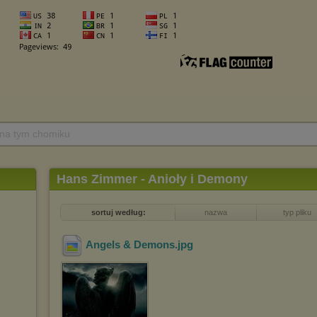
 na tym chomiku
Hans Zimmer - Anioły i Demony
sortuj według:
nazwa
typ pliku
Angels & Demons
.jpg