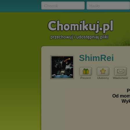
Chomik
Hasło
ShimRei
Prezent
Ulubiony
Wiadomość