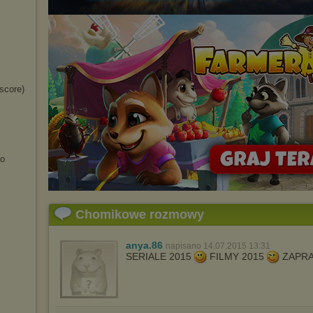
score)
ko
Chomikowe rozmowy
anya.86
napisano 14.07.2015 13:31
SERIALE 2015
FILMY 2015
ZAPR