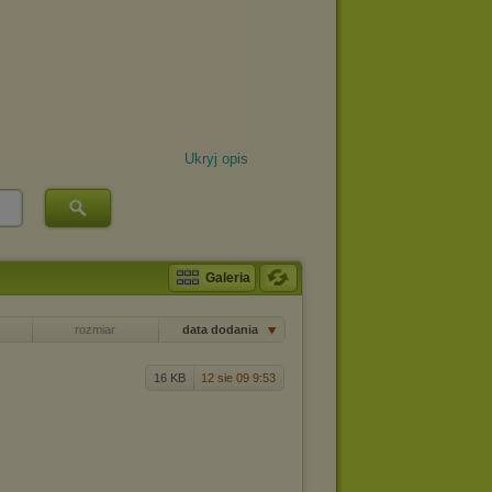
Ukryj opis
Galeria
rozmiar
data dodania
16 KB
12 sie 09 9:53