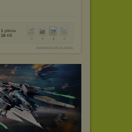
1
plików
16
KB
0
0
1
0
bezpośredni link do folderu