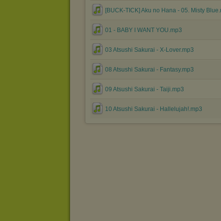
[BUCK-TICK] Aku no Hana - 05. Misty Blue
01 - BABY I WANT YOU.mp3
03 Atsushi Sakurai - X-Lover.mp3
08 Atsushi Sakurai - Fantasy.mp3
09 Atsushi Sakurai - Taiji.mp3
10 Atsushi Sakurai - Hallelujah!.mp3