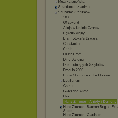
Muzyka japońska
Soundtracki z anime
Soundtracki z filmów
300
60 sekund
Alicja w Krainie Czarów
Bękarty wojny
Bram Stoker's Dracula
Constantine
Crash
Death Proof
Dirty Dancing
Dom Latających Sztyletów
Dracula 2000
Ennio Morricone - The Mission
Equilibrium
Gamer
Gwiezdne Wrota
Hair
Hans Zimmer - Anioły i Demony
Hans Zimmer - Batman Begins Exp
Score
Hans Zimmer - Gladiator