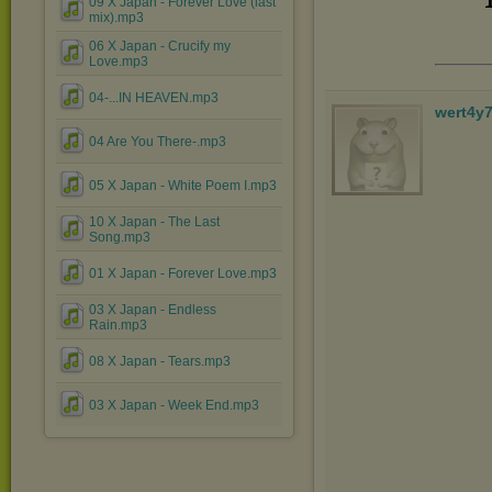
09 X Japan - Forever Love (last
mix).mp3
06 X Japan - Crucify my
Love.mp3
04-...IN HEAVEN.mp3
wert4y
04 Are You There-.mp3
05 X Japan - White Poem I.mp3
10 X Japan - The Last
Song.mp3
01 X Japan - Forever Love.mp3
03 X Japan - Endless
Rain.mp3
08 X Japan - Tears.mp3
03 X Japan - Week End.mp3