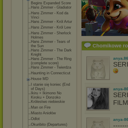
Begins Expanded Score
Hans Zimmer - Gladiator
Hans Zimmer - Kod da
Vinci
Hans Zimmer - Król Artur
Hans Zimmer - Król Lew
Hans Zimmer - Sherlock
Holmes
Hans Zimmer - Tears of
Chomikowe r
the Sun
Hans Zimmer - The Dark
Knight
anya.8
Hans Zimmer - The Ring
SER
(complete score)
Hans Zimmer - Twierdza
Haunting in Connecticut
House MD
I stanie się koniec (End
of Days)
anya-8
Ikiru + Ikimono No
SERI
Kiroku + Donzoko
FIL
Królestwo niebieskie
Man on Fire
Miasto Aniołów
Odlot
anya-86
-----
Okuribito (Departures)