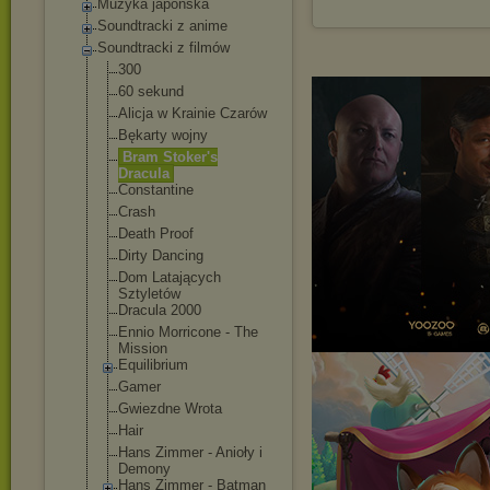
Muzyka japońska
Soundtracki z anime
Soundtracki z filmów
300
60 sekund
Alicja w Krainie Czarów
Bękarty wojny
Bram Stoker's
Dracula
Constantine
Crash
Death Proof
Dirty Dancing
Dom Latających
Sztyletów
Dracula 2000
Ennio Morricone - The
Mission
Equilibrium
Gamer
Gwiezdne Wrota
Hair
Hans Zimmer - Anioły i
Demony
Hans Zimmer - Batman