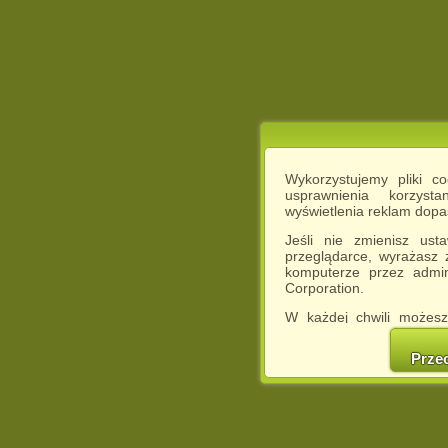
Wykorzystujemy pliki c
usprawnienia korzyst
wyświetlenia reklam dop
Jeśli nie zmienisz ust
przeglądarce, wyrażasz
komputerze przez admin
Corporation.
W każdej chwili możesz
cookies w swojej przeglą
w naszej Pol
Prze
http://chomikuj.pl/Polity
Jednocześnie informuje
może spowodować ogr
Chomikuj.pl.