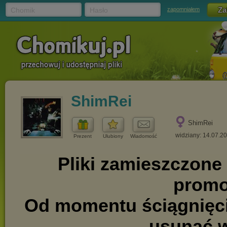
Chomik
Hasło
zapomniałem
ShimRei
ShimRei
widziany: 14.07.2
Prezent
Ulubiony
Wiadomość