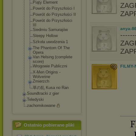
Piąty Element
ZAGR
Powrót do Przyszłości I
ZAP
Powrót do Przyszłości II
Powrót do Przyszłości
III
anya-86
Siedmiu Samurajów
-----
Sleepy Hollow
ZAGR
Szkoła uwodzenia 1
The Phantom Of The
ZAP
Opera
Van Helsing (complete
score)
Wrogowie Publiczni
FILMY-
X-Men Origins -
Wolverine
Zmierzch
草の乱 Kusa no Ran
Soundtracki z gier
Teledyski
zachomikowane
F
Ostatnio pobierane pliki