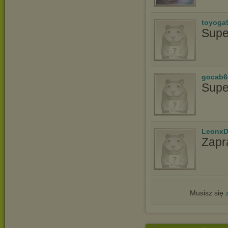
toyoga
Supe
gocab6
Supe
LeonxD
Zapr
Musisz się