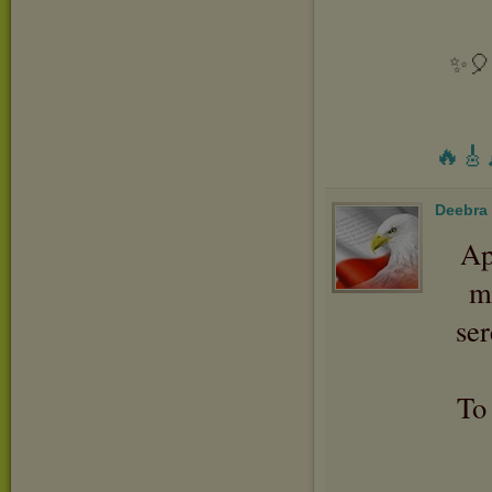
✨🎈 
🔥🎸
Deebra
Ap
m
se
To