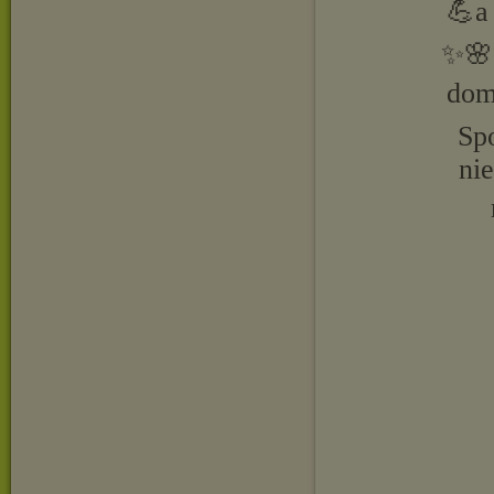
💪a
✨🌸✨
dom
Sp
ni