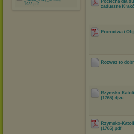
Pociecha dla du
1933.pdf
zaduszne Krak
Proroctwa i Obj
Rozwaz to dobr
Rzymsko-Katolic
(1765)
.djvu
Rzymsko-Katolic
(1765)
.pdf