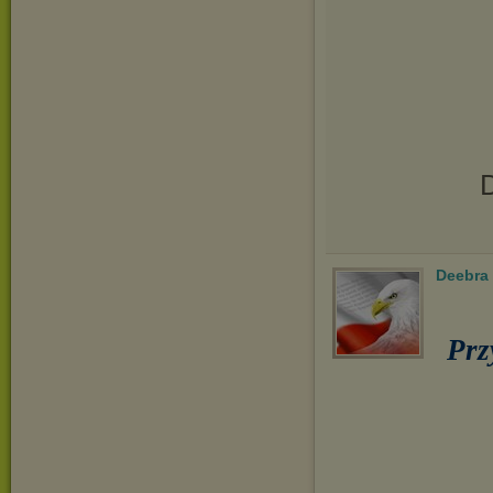
D
Deebra
Prz