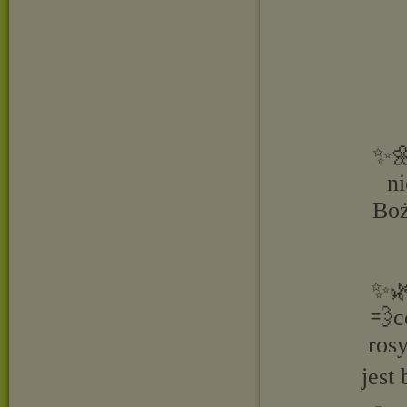
✨🌼
n
Boż
✨🌿
💨c
ros
jest