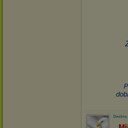
P
dob
Deebra
Mi