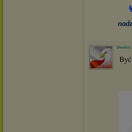
nadz
Deebra
Być