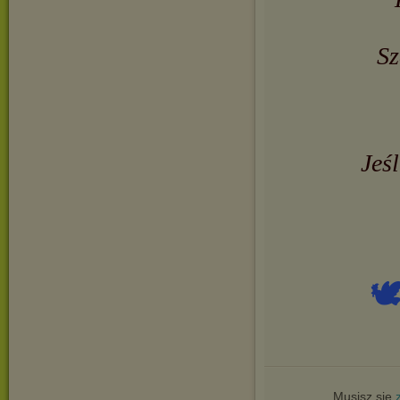
Sz
Jeś

Musisz się