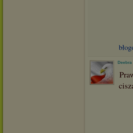
błog
Deebra
Pra
cisz