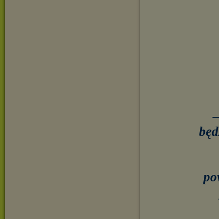
–
będ
po