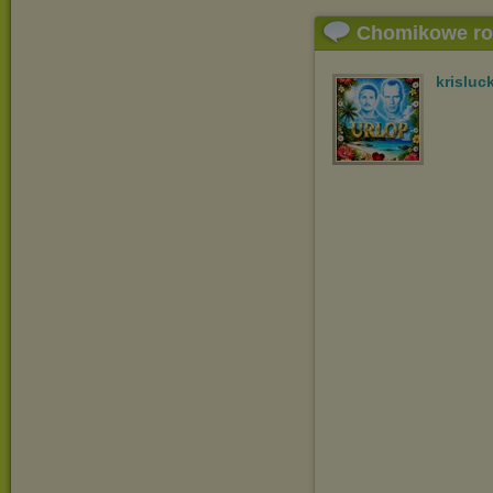
Chomikowe r
krisluc