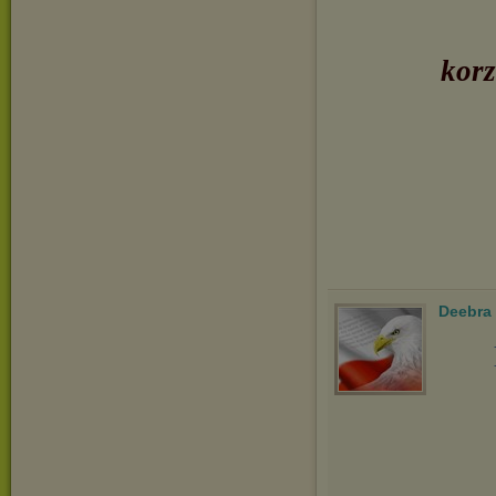
korz
Deebra