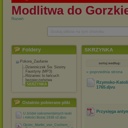
Rozwiń
Szukaj plików na tym chomiku
Foldery
SKRZYNKA
Pokora_Zaufanie
sortuj według:
Dzienniczek Św. Siostry
Faustyny (MP3)
« poprzednia strona
Różaniec to łańcuch
bezpieczeństwa
Rzymsko-Katolic
SKRZYNKA
1765
.djvu
Ostatnio pobierane pliki
Przysięga antym
U źródeł sakramentalnych łaski
i miłości Bożej 1938 x2.djvu
Ojciec_Martin_von_Cochem_-