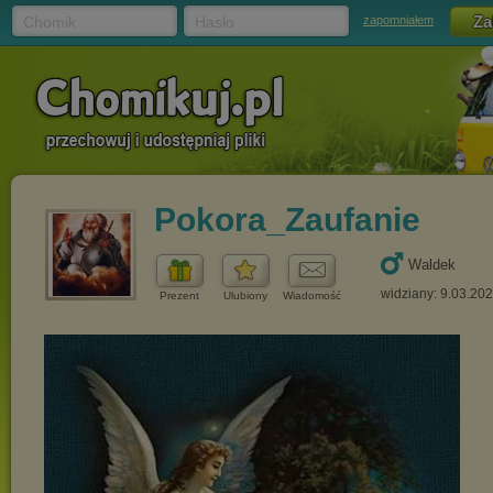
Chomik
Hasło
zapomniałem
Pokora_Zaufanie
Waldek
widziany: 9.03.20
Prezent
Ulubiony
Wiadomość