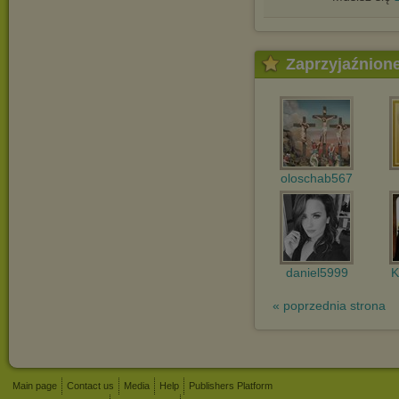
Zaprzyjaźnion
oloschab567
daniel5999
K
« poprzednia strona
Main page
Contact us
Media
Help
Publishers Platform