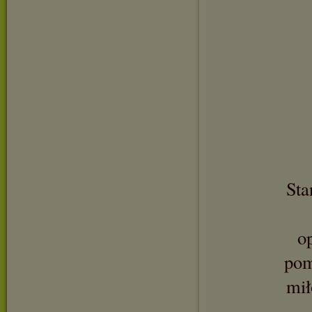
Sta
o
pom
mił