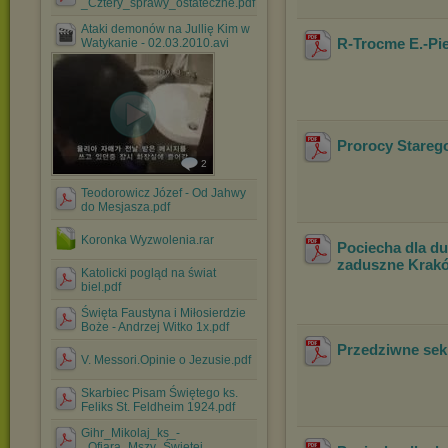
_Cztery_sprawy_ostateczne.pdf
Ataki demonów na Jullię Kim w
R-Trocme E.-Pi
Watykanie - 02.03.2010.avi
Prorocy Stareg
2
Teodorowicz Józef - Od Jahwy
do Mesjasza.pdf
Koronka Wyzwolenia.rar
Pociecha dla du
zaduszne Krakó
Katolicki pogląd na świat
biel.pdf
Święta Faustyna i Miłosierdzie
Boże - Andrzej Witko 1x.pdf
Przedziwne sek
V. Messori.Opinie o Jezusie.pdf
Skarbiec Pisam Świętego ks.
Feliks St. Feldheim 1924.pdf
Gihr_Mikolaj_ks_-
_Ofiara_Mszy_Świetej