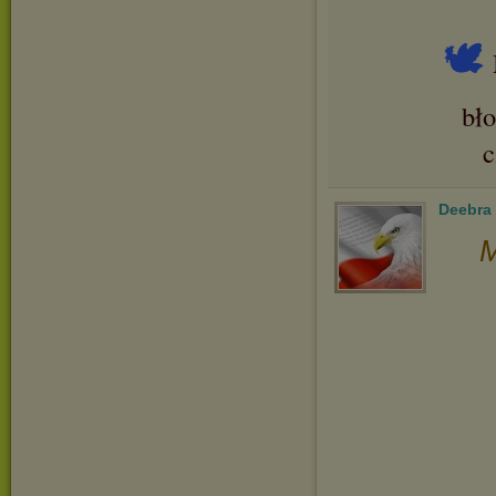
🕊
bł
Deebra
M