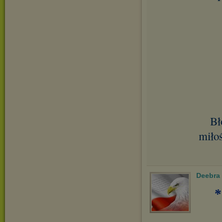
Bł
miłoś
Deebra
*