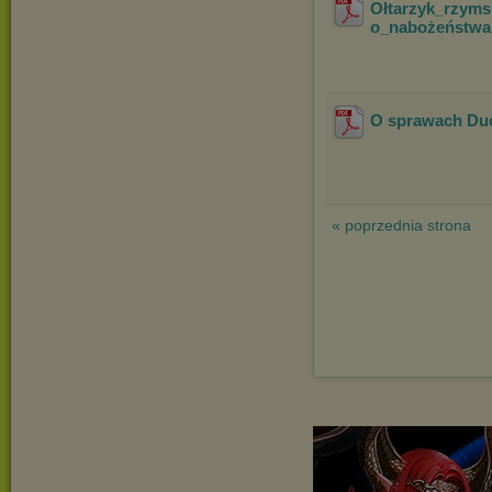
Ołtarzyk_rzymsk
o_nabożeństwa
O sprawach Du
« poprzednia strona