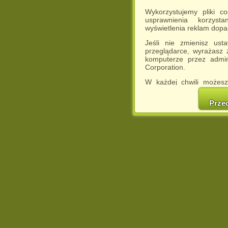
Wykorzystujemy pliki c
usprawnienia korzyst
wyświetlenia reklam dop
Jeśli nie zmienisz ust
przeglądarce, wyrażasz
komputerze przez admin
Corporation.
W każdej chwili możesz
cookies w swojej przeglą
w naszej Pol
Prze
http://chomikuj.pl/Polity
Jednocześnie informuje
może spowodować ogr
Chomikuj.pl.
W przypadku braku twojej
prosimy o opuszczenie se
Wykorzystanie plików c
(dostosowanie reklam do
działań marketingowych).
Wyrażenie sprzeciwu spo
będzie dopasowana do Tw
wyświetlona przypadkowo