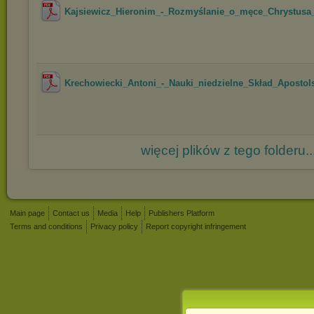
Kajsiewicz_Hieronim_-_Rozmyślanie_o_męce_Chrystusa
Krechowiecki_Antoni_-_Nauki_niedzielne_Skład_Apostols
więcej plików z tego folderu..
Main page
Contact us
Media
Help
Publishers Platform
Terms and conditions
Privacy policy
Report copyright infringement