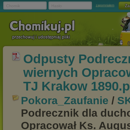
Chomik
Hasło
zapomniałem
Odpusty Podreczn
wiernych Opracow
TJ Krakow 1890.p
Pokora_Zaufanie
/
S
Podrecznik dla duch
Opracował Ks. Augus