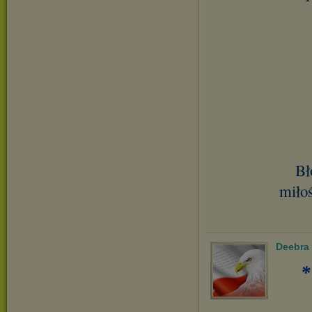
Bł
miłoś
Deebra
*