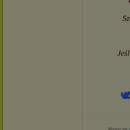
Sz
Jeś

Musisz się