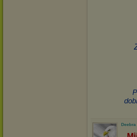
P
dob
Deebra
Mi