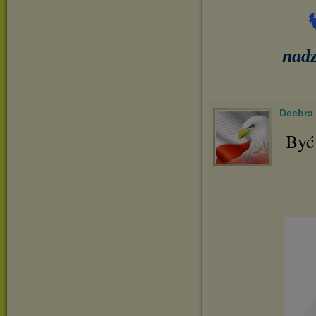
nadz
Deebra
Być