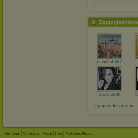
Zaprzyjaźnion
oloschab567
daniel5999
K
« poprzednia strona
Main page
Contact us
Media
Help
Publishers Platform