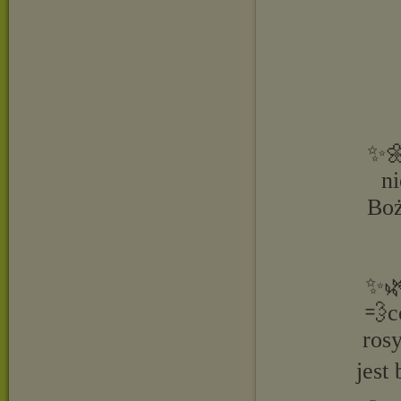
✨🌼
n
Boż
✨🌿
💨c
ros
jest