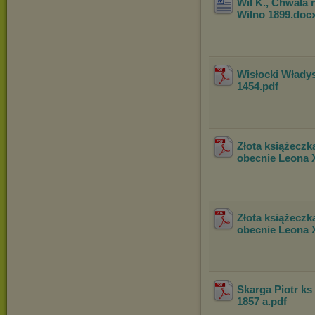
Wil K., Chwala
Wilno 1899
.doc
Wisłocki Władys
1454
.pdf
Złota książeczk
obecnie Leona 
Złota książeczk
obecnie Leona X
Skarga Piotr ks
1857 a
.pdf