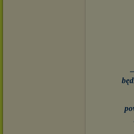
–
będ
po