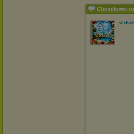
Chomikowe r
krisluc