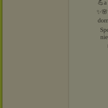
💪a
✨🌸✨
dom
Sp
ni