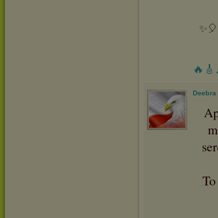
✨🎈 
🔥🎸
Deebra
Ap
m
se
To