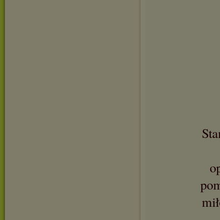
Sta
o
pom
mił