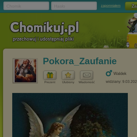
Chomik
Hasło
zapomniałem
Pokora_Zaufanie
Waldek
widziany: 9.03.20
Prezent
Ulubiony
Wiadomość