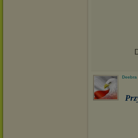
D
Deebra
Prz