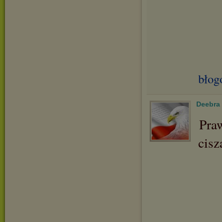
błog
Deebra
Pra
cisz