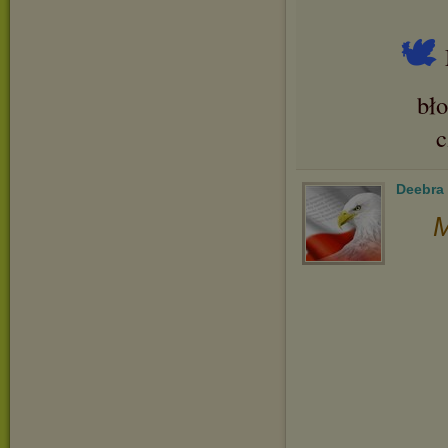
🕊
bł
Deebra
M