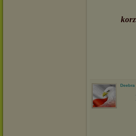
korz
Deebra