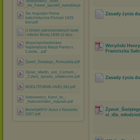
Teodorowicz_Józef_-
_św_Paweł_apostoł_narodów.pdf
Zasady życia d
Św. Augustyn Pisma
katechetyczne Poznań 1929
biel.pdf
U źródeł sakramentalnych łaski
i miłości Bożej 1938 x2.djvu
Wszechpośrednictwo
Weryński Henry
Najświętszej Maryji Panny o.
Franciszka Sale
Czesła....pdf
Żywot_Świętego_Romualda.pdf
Ojciec_Martin_von_Cochem_-
_Cztery_sprawy_ostateczne.pdf
Zasady życia du
MODLITEWNIK ANIELSKI.pdf
Antoniewicz_Karol_ks_-
_Nabożeństwo_majowe.pdf
Żywot_Święteg
BenedyktXVI Jezus z Nazaretu
2007.pdf
ci_dla_młodzie