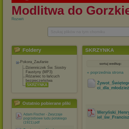
Rozwiń
Szukaj plików na tym chomiku
Foldery
SKRZYNKA
Pokora_Zaufanie
sortuj według:
Dzienniczek Św. Siostry
Faustyny (MP3)
« poprzednia strona
Różaniec to łańcuch
bezpieczeństwa
Żywot_Święteg
SKRZYNKA
ci_dla_młodzie
Ostatnio pobierane pliki
Weryński_Henr
Adam Fischer - Zwyczaje
ieł_św_Francis
pogrzebowe ludu polskiego
(1921).pdf