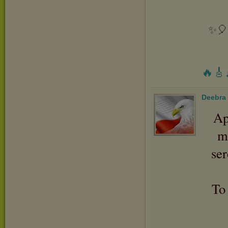
✨🎈 
🔥🎸
Deebra
Ap
m
se
To