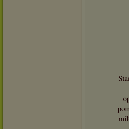
Sta
o
pom
mił