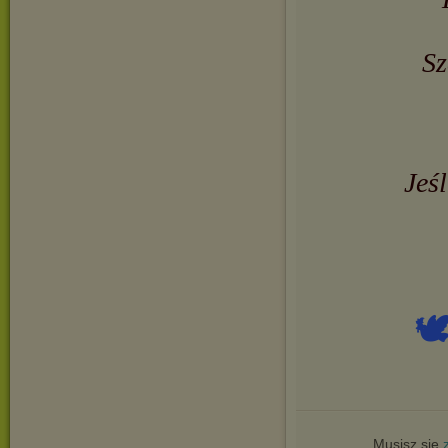
Sz
Jeś

Musisz się