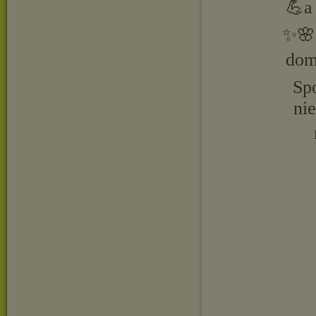
💪a
✨🌸✨
dom
Sp
ni