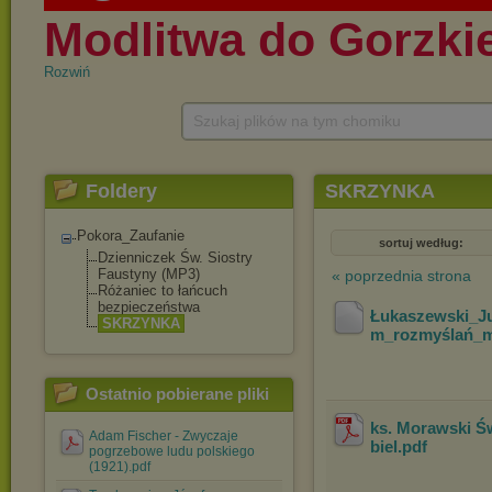
Rozwiń
Szukaj plików na tym chomiku
Foldery
SKRZYNKA
Pokora_Zaufanie
sortuj według:
Dzienniczek Św. Siostry
Faustyny (MP3)
« poprzednia strona
Różaniec to łańcuch
bezpieczeństwa
Łukaszewski_Ju
SKRZYNKA
m_rozmyślań_m
Ostatnio pobierane pliki
ks. Morawski Ś
Adam Fischer - Zwyczaje
biel
.pdf
pogrzebowe ludu polskiego
(1921).pdf