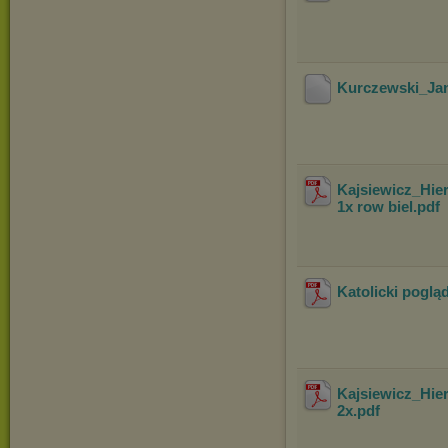
Kurczewski_Ja
Kajsiewicz_Hi
1x row biel
.pdf
Katolicki pogląd
Kajsiewicz_Hi
2x
.pdf