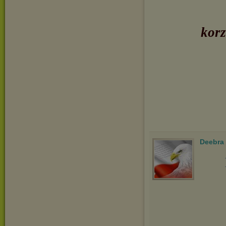
korz
Deebra