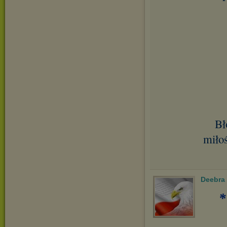
Bł
miłoś
Deebra
*