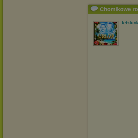
Chomikowe r
krisluc