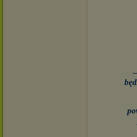
–
będ
po