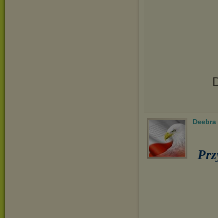
D
Deebra
Prz