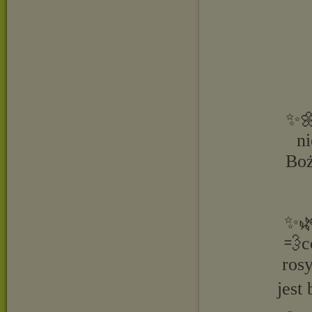
✨🌼
n
Boż
✨🌿
💨c
ros
jest