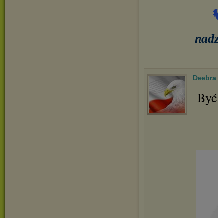
nadz
Deebra
Być