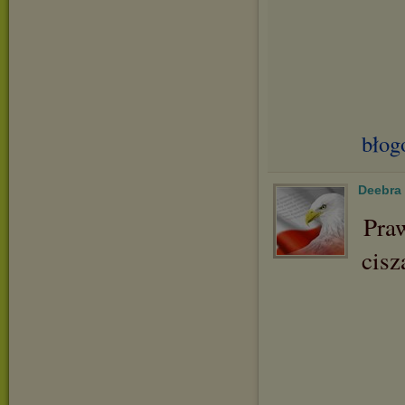
błog
Deebra
Pra
cisz