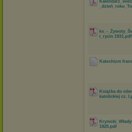
Kalendarz_wiec
_dzień_roku_T
ks_-_Żywoty_Ś
i_rycin 1931
.pd
Katechizm franc
Książka do oświ
katolickiej cz. I
.
Krynicki_Wład
1925
.pdf