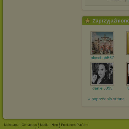
Zaprzyjaźnion
oloschab567
daniel5999
K
« poprzednia strona
Main page
Contact us
Media
Help
Publishers Platform