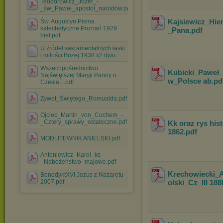
Teodorowicz_Józef_-
_św_Paweł_apostoł_narodów.pdf
Kajsiewicz_Hi
Św. Augustyn Pisma
katechetyczne Poznań 1929
_Pana
.pdf
biel.pdf
U źródeł sakramentalnych łaski
i miłości Bożej 1938 x2.djvu
Wszechpośrednictwo
Kubicki_Paweł_
Najświętszej Maryji Panny o.
w_Polsce ab
.p
Czesła....pdf
Żywot_Świętego_Romualda.pdf
Ojciec_Martin_von_Cochem_-
_Cztery_sprawy_ostateczne.pdf
Kk oraz rys hist
1862
.pdf
MODLITEWNIK ANIELSKI.pdf
Antoniewicz_Karol_ks_-
_Nabożeństwo_majowe.pdf
Krechowiecki_A
BenedyktXVI Jezus z Nazaretu
2007.pdf
olski_Cz_III 188