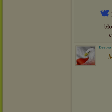
🕊
bł
Deebra
M