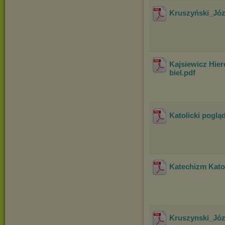
Kruszyński_Józ
Kajsiewicz Hie
biel
.pdf
Katolicki pogląd
Katechizm Katol
Kruszynski_Jó