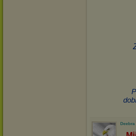
P
dob
Deebra
Mi